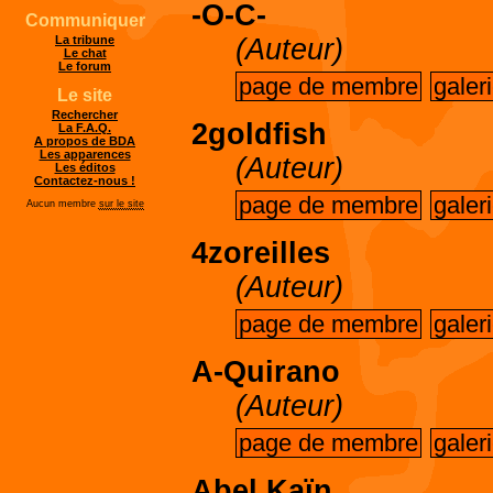
-O-C-
Communiquer
(Auteur)
La tribune
Le chat
Le forum
page de membre
galer
Le site
Rechercher
2goldfish
La F.A.Q.
A propos de BDA
Les apparences
(Auteur)
Les éditos
Contactez-nous !
page de membre
galer
Aucun membre
sur le site
4zoreilles
(Auteur)
page de membre
galer
A-Quirano
(Auteur)
page de membre
galer
Abel Kaïn