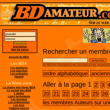
Inscription
Rechercher un membre
Mot de passe
Accueil de BDA
Les BDA
les BDA
les Dessinateurs
les Dessinatrices
les Scénaristes
Les membres
Les planches
ordre alphabétique
ancienn
Les scénarios
Hasard
Aller à la page
1
La 9ème zone
2
3
La chaîne des blogs BDA
Le portail des BDA
20
21
22
23
24
25
26
L'atelier
Liens techniques
Les dossiers
les membres Auteurs sur un
Les publications
Les jeux
Cadavre-exquis