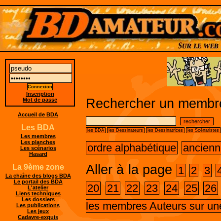
Inscription
Rechercher un membre
Mot de passe
Accueil de BDA
Les BDA
les BDA
les Dessinateurs
les Dessinatrices
les Scénaristes
Les membres
Les planches
ordre alphabétique
ancienn
Les scénarios
Hasard
Aller à la page
La 9ème zone
1
2
3
La chaîne des blogs BDA
Le portail des BDA
20
21
22
23
24
25
26
L'atelier
Liens techniques
Les dossiers
les membres Auteurs sur un
Les publications
Les jeux
Cadavre-exquis