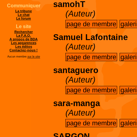
samohT
Communiquer
(Auteur)
La tribune
Le chat
Le forum
page de membre
galer
Le site
Rechercher
Samuel Lafontaine
La F.A.Q.
A propos de BDA
Les apparences
(Auteur)
Les éditos
Contactez-nous !
page de membre
galer
Aucun membre
sur le site
santaguero
(Auteur)
page de membre
galer
sara-manga
(Auteur)
page de membre
galer
SARGON