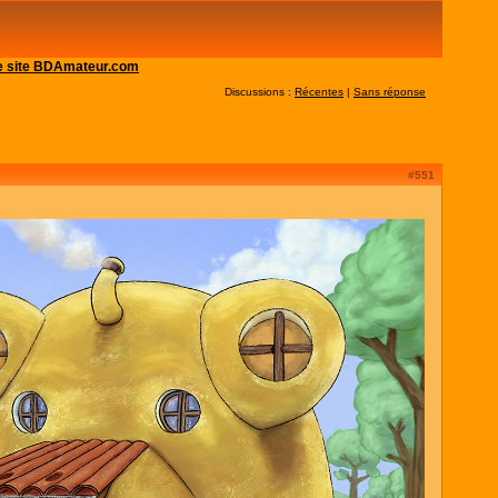
 le site BDAmateur.com
Discussions :
Récentes
|
Sans réponse
#551