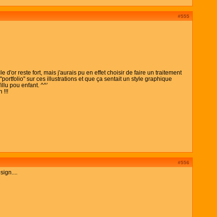
#555
d'or reste fort, mais j'aurais pu en effet choisir de faire un traitement
portfolio" sur ces illustrations et que ça sentait un style graphique
illu pou enfant. ^^'
 !!!
#556
ign....