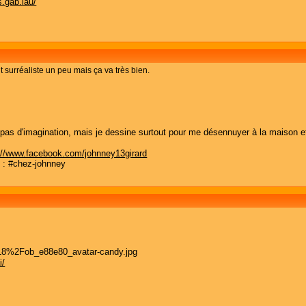
.gab.lau/
it surréaliste un peu mais ça va très bien.
s d'imagination, mais je dessine surtout pour me désennuyer à la maison et lor
://www.facebook.com/johnney13girard
d : #chez-johnney
i/