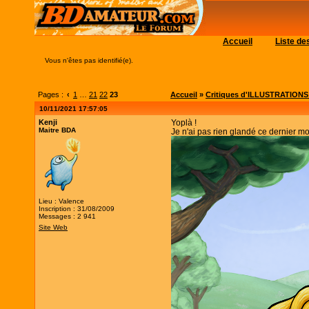
Accueil
Liste d
Vous n'êtes pas identifié(e).
Pages :
‹
1
…
21
22
23
Accueil
»
Critiques d'ILLUSTRATIONS (c
10/11/2021 17:57:05
Kenji
Yoplà !
Maitre BDA
Je n'ai pas rien glandé ce dernier m
Lieu : Valence
Inscription : 31/08/2009
Messages : 2 941
Site Web