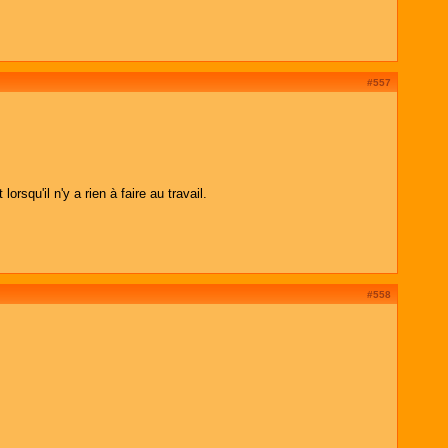
#557
squ'il n'y a rien à faire au travail.
#558