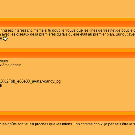
xturing est intéressant, même si tu doup je trouve que les lines de très net de boucle
bien avec les oiseaux de la premières du fais qu'elle était au premier plan. Surtout av
le
lisées
uxième dessin
i/
c les goûts sont aussi proches que les miens. Top comme choix, je pensais être le s