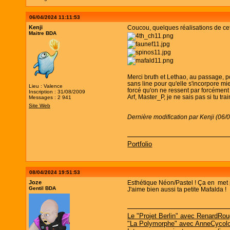
06/04/2024 11:11:53
Kenji
Coucou, quelques réalisations de cett
Maitre BDA
Merci bruth et Lethao, au passage, pou
sans line pour qu'elle s'incorpore mie
Lieu : Valence
forcé qu'on ne ressent par forcément su
Inscription : 31/08/2009
Arf, Master_P, je ne sais pas si tu t
Messages : 2 941
Site Web
Dernière modification par Kenji (06/
Portfolio
08/04/2024 19:51:53
Joze
Esthétique Néon/Pastel ! Ça en met 
Gentil BDA
J'aime bien aussi ta petite Mafalda !
Le "Projet Berlin" avec RenardRo
"La Polymorphe" avec AnneCycol