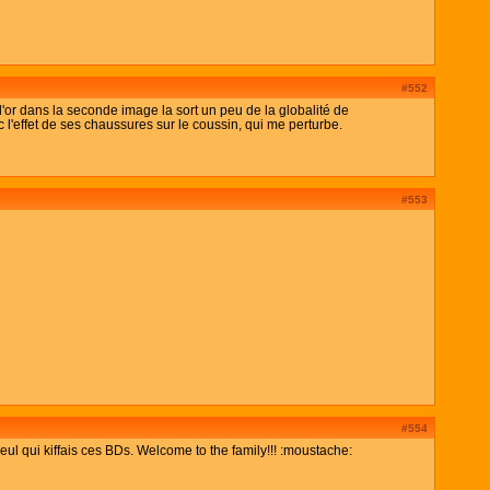
#552
 d'or dans la seconde image la sort un peu de la globalité de
ec l'effet de ses chaussures sur le coussin, qui me perturbe.
#553
#554
eul qui kiffais ces BDs. Welcome to the family!!! :moustache: