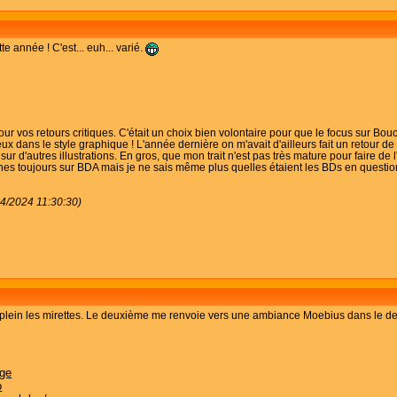
e année ! C'est... euh... varié.
r vos retours critiques. C'était un choix bien volontaire pour que le focus sur Boucle 
ux dans le style graphique ! L'année dernière on m'avait d'ailleurs fait un retour de "
r d'autres illustrations. En gros, que mon trait n'est pas très mature pour faire de l'
raines toujours sur BDA mais je ne sais même plus quelles étaient les BDs en question
04/2024 11:30:30)
plein les mirettes. Le deuxième me renvoie vers une ambiance Moebius dans le des
uge
o