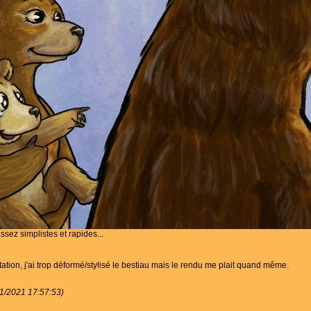
assez simplistes et rapides...
ation, j'ai trop déformé/stylisé le bestiau mais le rendu me plait quand même.
11/2021 17:57:53)