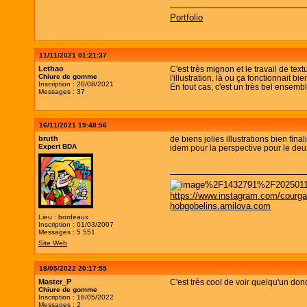
Portfolio
11/11/2021 01:21:37
Lethao
C'est très mignon et le travail de te
Chiure de gomme
l'illustration, là ou ça fonctionnait 
Inscription : 20/08/2021
En tout cas, c'est un très bel ensemb
Messages : 37
16/11/2021 19:48:56
bruth
de biens jolies illustrations bien fina
Expert BDA
idem pour la perspective pour le de
https://www.instagram.com/courga
hobgobelins.amilova.com
Lieu : bordeaux
Inscription : 01/03/2007
Messages : 5 551
Site Web
18/05/2022 20:17:55
Master_P
C'est très cool de voir quelqu'un don
Chiure de gomme
Inscription : 18/05/2022
Messages : 2