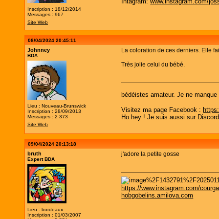
Intagram:
www.instagram.com/joss
Inscription : 18/12/2014
Messages : 967
Site Web
08/04/2024 20:45:11
Johnney
La coloration de ces derniers. Elle fa
BDA
Très jolie celui du bébé.
bédéistes amateur. Je ne manque pa
Lieu : Nouveau-Brunswick
Visitez ma page Facebook :
https
Inscription : 28/09/2013
Ho hey ! Je suis aussi sur Discor
Messages : 2 373
Site Web
09/04/2024 20:13:18
bruth
j'adore la petite gosse
Expert BDA
https://www.instagram.com/courga
hobgobelins.amilova.com
Lieu : bordeaux
Inscription : 01/03/2007