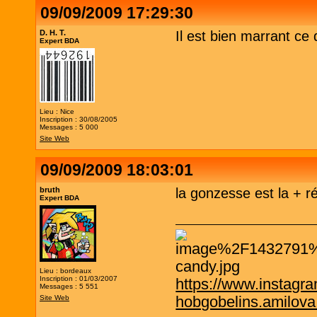
09/09/2009 17:29:30
D. H. T.
Il est bien marrant ce
Expert BDA
Lieu : Nice
Inscription : 30/08/2005
Messages : 5 000
Site Web
09/09/2009 18:03:01
bruth
la gonzesse est la + réu
Expert BDA
Lieu : bordeaux
Inscription : 01/03/2007
https://www.instagr
Messages : 5 551
hobgobelins.amilov
Site Web