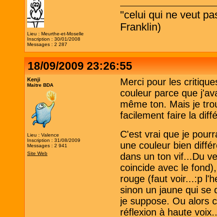
"celui qui ne veut p
Franklin)
Lieu : Meurthe-et-Moselle
Inscription : 30/01/2008
Messages : 2 287
18/09/2009 23:26:55
Kenji
Merci pour les critique
Maitre BDA
couleur parce que j'av
même ton. Mais je trou
facilement faire la diff
C'est vrai que je pour
Lieu : Valence
Inscription : 31/08/2009
une couleur bien différ
Messages : 2 941
Site Web
dans un ton vif...Du ve
coincide avec le fond),
rouge (faut voir...:p l
sinon un jaune qui se
je suppose. Ou alors c
réflexion à haute voix