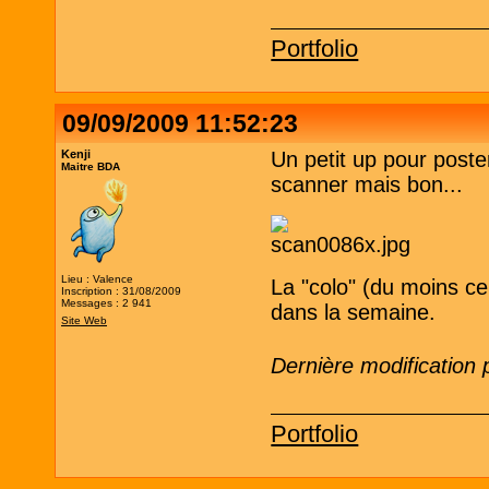
Portfolio
09/09/2009 11:52:23
Kenji
Un petit up pour poster
Maitre BDA
scanner mais bon...
Lieu : Valence
La "colo" (du moins ce
Inscription : 31/08/2009
Messages : 2 941
dans la semaine.
Site Web
Dernière modification 
Portfolio