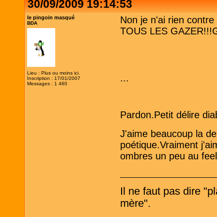
30/09/2009 19:14:53
le pingoin masqué
Non je n'ai rien cont
BDA
TOUS LES GAZER!!!
Lieu : Plus ou moins ici.
...
Inscription : 17/01/2007
Messages : 1 460
Pardon.Petit délire dia
J'aime beaucoup la dern
poétique.Vraiment j'a
ombres un peu au feel
Il ne faut pas dire "
mère".