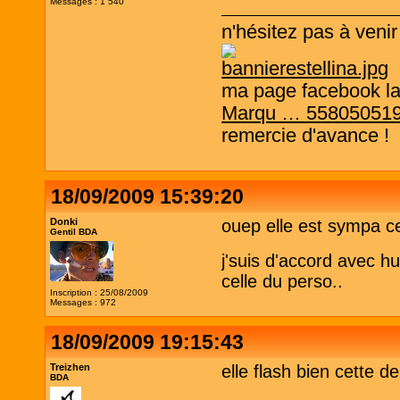
Messages : 1 540
n'hésitez pas à venir
ma page facebook l
Marqu … 55805051
remercie d'avance !
18/09/2009 15:39:20
Donki
ouep elle est sympa ce
Gentil BDA
j'suis d'accord avec h
celle du perso..
Inscription : 25/08/2009
Messages : 972
18/09/2009 19:15:43
Treizhen
elle flash bien cette der
BDA