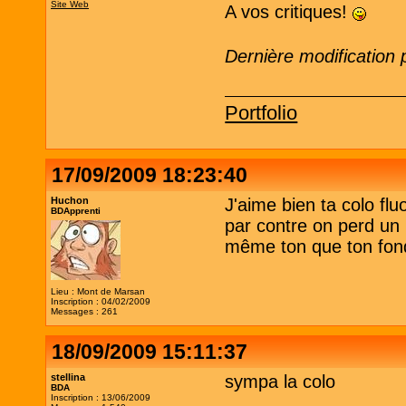
Site Web
A vos critiques!
Dernière modification 
Portfolio
17/09/2009 18:23:40
Huchon
J'aime bien ta colo flu
BDApprenti
par contre on perd un 
même ton que ton fon
Lieu : Mont de Marsan
Inscription : 04/02/2009
Messages : 261
18/09/2009 15:11:37
stellina
sympa la colo
BDA
Inscription : 13/06/2009