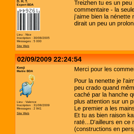
D. H. T.
Treizhen tu es un peu 
Expert BDA
commentaire - la seule 
j'aime bien la nénette 
dirait un peu un prolo
Lieu : Nice
Inscription : 30/08/2005
Messages : 5 000
Site Web
02/09/2009 22:24:54
Kenji
Merci pour les comment
Maitre BDA
Pour la nenette je l'aim
peu crado quand même.
caché par la hanche qu
plus attention sur un 
Lieu : Valence
Inscription : 31/08/2009
Le premier a les mains
Messages : 2 941
Site Web
Et tu as bien raison k
raté...D'ailleurs en 
(constructions en pers