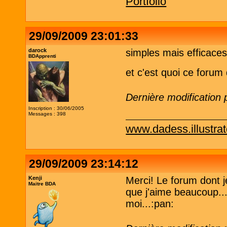
Portfolio
29/09/2009 23:01:33
darock
simples mais efficaces
BDApprenti
et c'est quoi ce forum
Dernière modification
Inscription : 30/06/2005
Messages : 398
www.dadess.illustrat
29/09/2009 23:14:12
Kenji
Merci! Le forum dont 
Maitre BDA
que j'aime beaucoup...
moi...:pan: