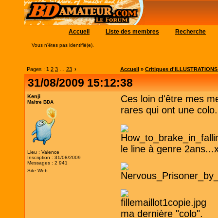
Accueil
Liste des membres
Recherche
Vous n'êtes pas identifié(e).
Pages :
1
2
3
…
23
›
Accueil
»
Critiques d'ILLUSTRATIONS (c
31/08/2009 15:12:38
Kenji
Ces loin d'être mes me
Maitre BDA
rares qui ont une colo..
le line à genre 2ans...
Lieu : Valence
Inscription : 31/08/2009
Messages : 2 941
Site Web
ma dernière "colo".