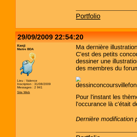
Portfolio
29/09/2009 22:54:20
Kenji
Ma dernière illustrati
Maitre BDA
C'est des petits conc
dessiner une illustrat
des membres du foru
Lieu : Valence
Inscription : 31/08/2009
Messages : 2 941
Site Web
Pour l'instant les th
l'occurance là c'était d
Dernière modification 