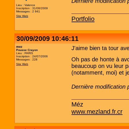
Dernière modification 
Lieu : Valence
Inscription : 31/08/2009
Messages : 2 941
Site Web
Portfolio
30/09/2009 10:46:11
mez
J'aime bien ta tour ave
Pousse Crayon
Lieu : PARIS
Inscription : 24/07/2006
Oh pas de honte à avo
Messages : 228
Site Web
beaucoup on vu leur p
(notamment, moi) et je
Dernière modification
Méz
www.mezland.fr.cr