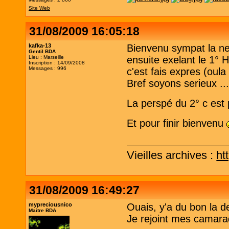
Site Web
31/08/2009 16:05:18
kafka-13
Bienvenu sympat la ne
Gentil BDA
Lieu : Marseille
ensuite exelant le 1°
Inscription : 14/09/2008
Messages : 996
c'est fais expres (oul
Bref soyons serieux ..
La perspé du 2° c est p
Et pour finir bienvenu
Vieilles archives :
ht
31/08/2009 16:49:27
mypreciousnico
Ouais, y'a du bon la d
Maitre BDA
Je rejoint mes camar