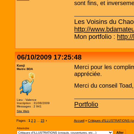
sont fins, et inverseme
Les Voisins du Chao
http://www.bdamate
Mon portfolio :
http:/
06/10/2009 17:25:48
Kenji
Merci pour les compli
Maitre BDA
appréciée.
Merci du conseil Toad,
Lieu : Valence
Portfolio
Inscription : 31/08/2009
Messages : 2 941
Site Web
Pages :
1
2
3
…
23
›
Accueil
»
Critiques d'ILLUSTRATIONS (cro
Atteindre