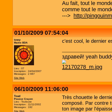
Au fait, tout le mond
comme tout le monde
--->
http://pingouin
01/10/2009 07:54:04
towy
c'est cool, le dernier 
Maitre BDA
здравей! yeah buddy
Lieu : 07
Inscription : 24/04/2007
Messages : 2 667
Site Web
06/10/2009 11:06:00
Toad
Très chouette le dernie
Pousse Crayon
Lieu : Toulouse
composé. Par contre t
Inscription : 11/11/2002
Messages : 192
ton image par l'épaisseu
Site Web