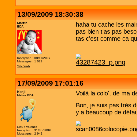
13/09/2009 18:30:38
Mart!n
haha tu cache les main
BDA
pas bien t'as pas beso
tas c'est comme ca qu
Inscription : 08/11/2007
Messages : 1 029
Site Web
17/09/2009 17:01:16
Kenji
Voilà la colo', de ma de
Maitre BDA
Bon, je suis pas très d
y a beaucoup de défaut
Lieu : Valence
Inscription : 31/08/2009
Messages : 2 941