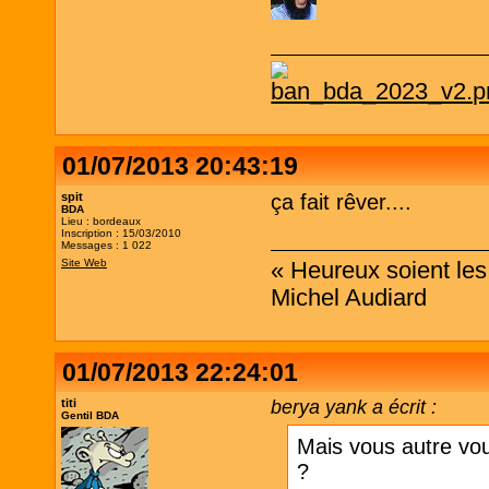
01/07/2013 20:43:19
spit
ça fait rêver....
BDA
Lieu : bordeaux
Inscription : 15/03/2010
Messages : 1 022
Site Web
« Heureux soient les 
Michel Audiard
01/07/2013 22:24:01
titi
berya yank a écrit :
Gentil BDA
Mais vous autre vou
?