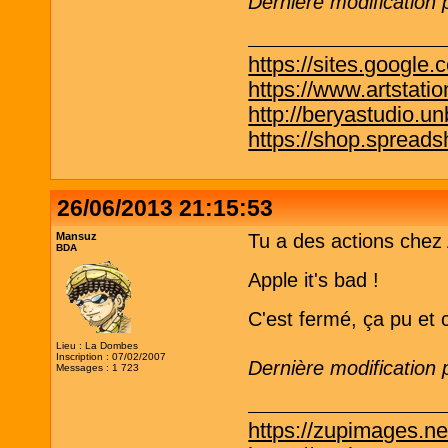
Dernière modification
https://sites.google.
https://www.artstati
http://beryastudio.un
https://shop.spreadsh
26/06/2013 21:15:53
Mansuz
Tu a des actions chez
BDA
Apple it's bad !
C'est fermé, ça pu et c'
Lieu : La Dombes
Inscription : 07/02/2007
Dernière modification
Messages : 1 723
https://zupimages.n