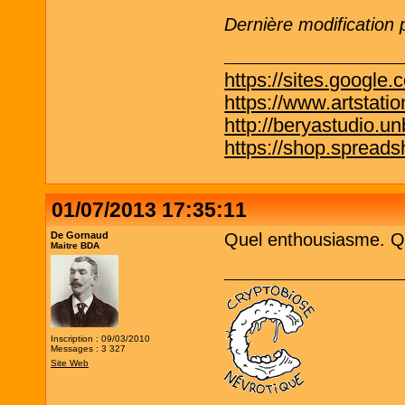
Dernière modification
https://sites.google.
https://www.artstati
http://beryastudio.un
https://shop.spreadsh
01/07/2013 17:35:11
De Gornaud
Quel enthousiasme. Qu
Maitre BDA
Inscription : 09/03/2010
Messages : 3 327
Site Web