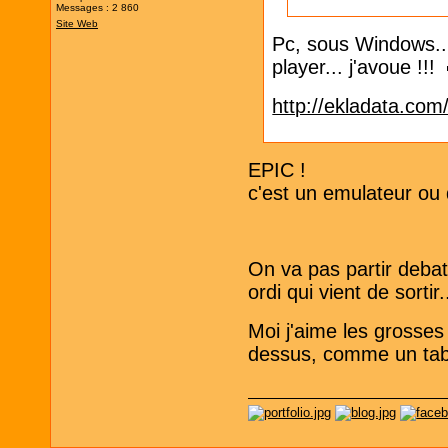
Messages : 2 860
Site Web
Pc, sous Windows...
player... j'avoue !!!
http://ekladata.com
EPIC !
c'est un emulateur ou 
On va pas partir deb
ordi qui vient de sorti
Moi j'aime les grosses 
dessus, comme un table