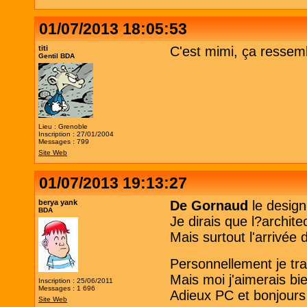
01/07/2013 18:05:53
titi
C'est mimi, ça ressem
Gentil BDA
Lieu : Grenoble
Inscription : 27/01/2004
Messages : 799
Site Web
01/07/2013 19:13:27
berya yank
De Gornaud
le design
BDA
Je dirais que l?archite
Mais surtout l'arrivée
Personnellement je tra
Mais moi j'aimerais bie
Inscription : 25/06/2011
Messages : 1 696
Adieux PC et bonjour
Site Web