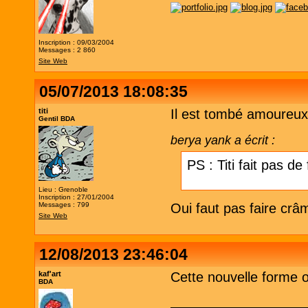
Inscription : 09/03/2004
Messages : 2 860
Site Web
05/07/2013 18:08:35
titi
Il est tombé amoureux 
Gentil BDA
berya yank a écrit :
PS : Titi fait pas de
Lieu : Grenoble
Inscription : 27/01/2004
Messages : 799
Oui faut pas faire cr
Site Web
12/08/2013 23:46:04
kaf'art
Cette nouvelle forme o
BDA