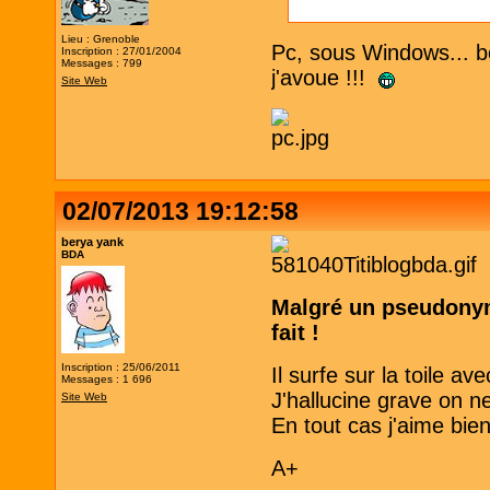
Lieu : Grenoble
Pc, sous Windows... bo
Inscription : 27/01/2004
Messages : 799
j'avoue !!!
Site Web
02/07/2013 19:12:58
berya yank
BDA
Malgré un pseudonym
fait !
Inscription : 25/06/2011
Il surfe sur la toile a
Messages : 1 696
J'hallucine grave on n
Site Web
En tout cas j'aime bie
A+