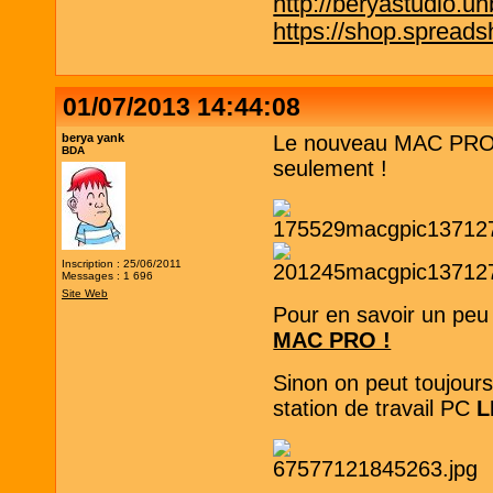
http://beryastudio.un
https://shop.spreadsh
01/07/2013 14:44:08
berya yank
Le nouveau MAC PRO e
BDA
seulement !
Inscription : 25/06/2011
Messages : 1 696
Site Web
Pour en savoir un pe
MAC PRO !
Sinon on peut toujour
station de travail PC
L