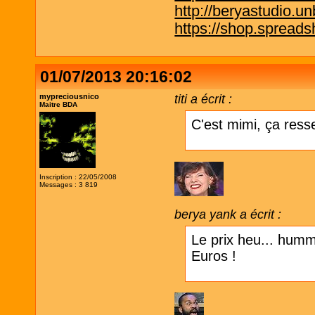
http://beryastudio.un
https://shop.spreadsh
01/07/2013 20:16:02
mypreciousnico
titi a écrit :
Maitre BDA
C'est mimi, ça ress
Inscription : 22/05/2008
Messages : 3 819
berya yank a écrit :
Le prix heu... hummm
Euros !