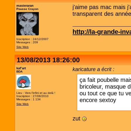
masteraran
j'aime pas mac mais j
Pousse Crayon
transparent des année
http://la-grande-in
Inscription : 24/12/2007
Messages : 209
Site Web
13/08/2013 18:26:00
kaf'art
karicature a écrit :
BDA
ça fait poubelle mai
bricoleur, masque d
ou tout ce que tu ve
Lieu : Vers l'infini et au delà !
Inscription : 27/08/2010
encore sextoy
Messages : 1 134
Site Web
zut