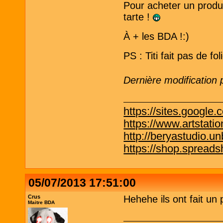
Pour acheter un produ
tarte !
À + les BDA !:)
PS : Titi fait pas de fo
Dernière modification
https://sites.google.
https://www.artstati
http://beryastudio.un
https://shop.spreadsh
05/07/2013 17:51:00
Crus
Hehehe ils ont fait un
Maitre BDA