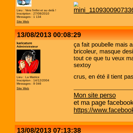
Lieu : Vers l'infini et au delà !
Inscription : 27/08/2010
Messages : 1 134
Site Web
13/08/2013 00:08:29
karicature
ça fait poubelle mais a
Administrateur
bricoleur, masque des
tout ce que tu veux ma
sextoy
crus, en été il tient p
Lieu : La Matrice
Inscription : 14/12/2004
Messages : 9 046
Site Web
Mon site perso
et ma page facebook q
https://www.facebo
13/08/2013 07:13:38