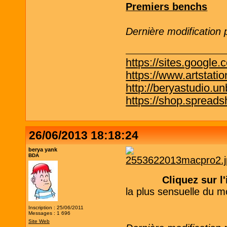
Premiers benchs
Dernière modification
https://sites.google.
https://www.artstati
http://beryastudio.un
https://shop.spreadsh
26/06/2013 18:18:24
berya yank
BDA
Cliquez sur 
la plus sensuelle du m
Inscription : 25/06/2011
Messages : 1 696
Site Web