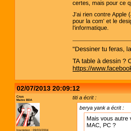
certes, mais pour ce qu
J'ai rien contre Apple
pour la com' et le des
l'informatique.
"Dessiner tu feras, l
TA table à dessin ? C'
https://www.faceboo
02/07/2013 20:09:12
Crus
titi a écrit :
Maitre BDA
berya yank a écrit :
Mais vous autre v
MAC, PC ?
Inscription : 09/03/2004