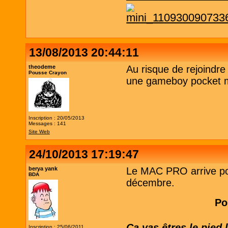
13/08/2013 20:44:11
theodeme
Au risque de rejoindr
Pousse Crayon
une gameboy pocket m
Inscription : 20/05/2013
Messages : 141
Site Web
24/10/2013 17:19:47
berya yank
Le MAC PRO arrive pour
BDA
décembre.
Po
Ca vas êtres le pied
Inscription : 25/06/2011