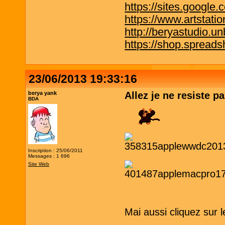
https://sites.google.
https://www.artstati
http://beryastudio.un
https://shop.spreadsh
23/06/2013 19:33:16
berya yank
Allez je ne resiste 
BDA
Inscription : 25/06/2011
Messages : 1 696
Site Web
Mai aussi cliquez sur