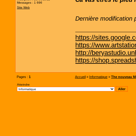
Messages : 1 696
Site Web
Dernière modification
https://sites.google.
https://www.artstati
http://beryastudio.un
https://shop.spreadsh
Pages :
1
Accueil
»
Informatique
»
The nouveau Ma
Atteindre