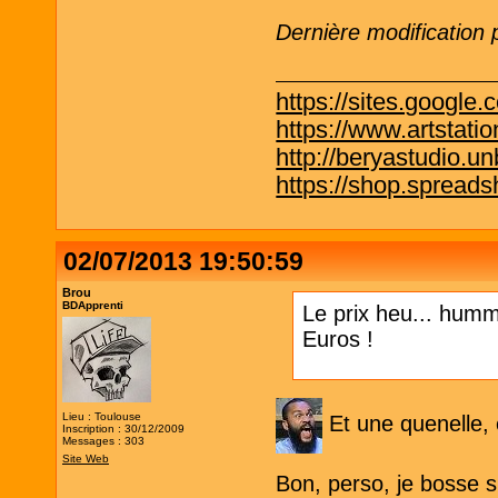
Dernière modification
https://sites.google.
https://www.artstati
http://beryastudio.un
https://shop.spreadsh
02/07/2013 19:50:59
Brou
BDApprenti
Le prix heu... hummm
Euros !
Lieu : Toulouse
Et une quenelle, 
Inscription : 30/12/2009
Messages : 303
Site Web
Bon, perso, je bosse 