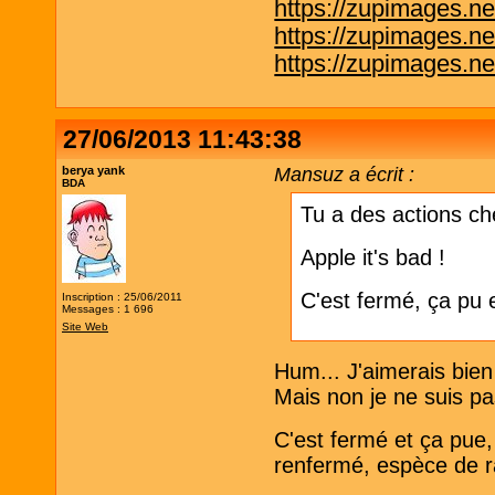
https://zupimages.n
https://zupimages.n
https://zupimages.n
27/06/2013 11:43:38
berya yank
Mansuz a écrit :
BDA
Tu a des actions ch
Apple it's bad !
C'est fermé, ça pu et
Inscription : 25/06/2011
Messages : 1 696
Site Web
Hum... J'aimerais bien
Mais non je ne suis p
C'est fermé et ça pue, 
renfermé, espèce de r