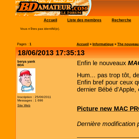
Accueil
Liste des membres
Recherche
Vous n'êtes pas identifié(e).
Pages :
1
Accueil
»
Informatique
»
The nouveau 
18/06/2013 17:35:13
berya yank
Enfin le nouveaux
MA
BDA
Hum... pas trop tôt, de
Enfin bref pour ceux 
dernier Bébé d'Apple, c
Inscription : 25/06/2011
Messages : 1 696
Site Web
Picture new MAC P
Dernière modification