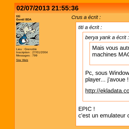
02/07/2013 21:55:36
titi
Crus a écrit :
Gentil BDA
titi a écrit :
berya yank a écrit 
Mais vous autr
Lieu : Grenoble
Inscription : 27/01/2004
machines MAC
Messages : 799
Site Web
Pc, sous Windows.
player... j'avoue 
http://ekladata.
EPIC !
c'est un emulateur 