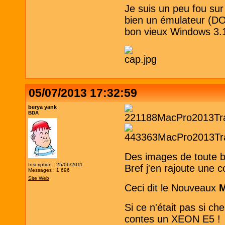
Je suis un peu fou su
bien un émulateur (DO
bon vieux Windows 3.
05/07/2013 17:32:59
berya yank
BDA
Des images de toute b
Inscription : 25/06/2011
Bref j'en rajoute une 
Messages : 1 696
Site Web
Ceci dit le Nouveaux
Si ce n'était pas si ch
contes un XEON E5 !