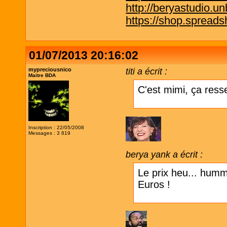
http://beryastudio.un
https://shop.spreadsh
01/07/2013 20:16:02
mypreciousnico
titi a écrit :
Maitre BDA
C'est mimi, ça ress
Inscription : 22/05/2008
Messages : 3 819
berya yank a écrit :
Le prix heu... hummm
Euros !