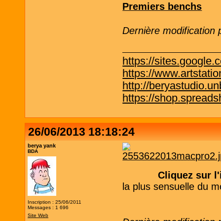
Premiers benchs
Dernière modification
https://sites.google.
https://www.artstati
http://beryastudio.un
https://shop.spreadsh
26/06/2013 18:18:24
berya yank
BDA
Cliquez sur 
la plus sensuelle du m
Inscription : 25/06/2011
Messages : 1 696
Site Web