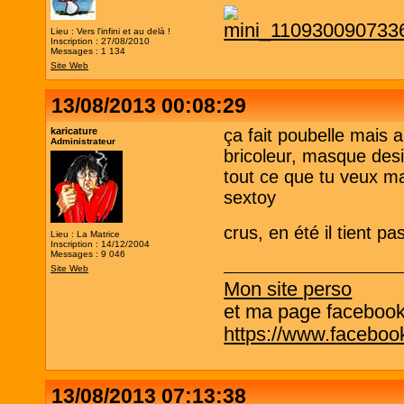
Lieu : Vers l'infini et au delà !
Inscription : 27/08/2010
Messages : 1 134
Site Web
13/08/2013 00:08:29
karicature
ça fait poubelle mais a
Administrateur
bricoleur, masque des
tout ce que tu veux ma
sextoy
crus, en été il tient p
Lieu : La Matrice
Inscription : 14/12/2004
Messages : 9 046
Site Web
Mon site perso
et ma page facebook q
https://www.facebo
13/08/2013 07:13:38