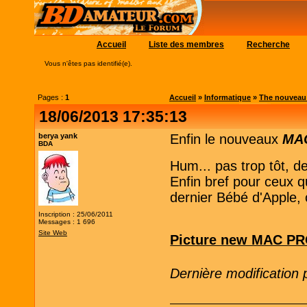
Accueil
Liste des membres
Recherche
Vous n'êtes pas identifié(e).
Pages :
1
Accueil
»
Informatique
»
The nouveau 
18/06/2013 17:35:13
berya yank
Enfin le nouveaux
MA
BDA
Hum... pas trop tôt, de
Enfin bref pour ceux 
dernier Bébé d'Apple, c
Inscription : 25/06/2011
Messages : 1 696
Site Web
Picture new MAC P
Dernière modification