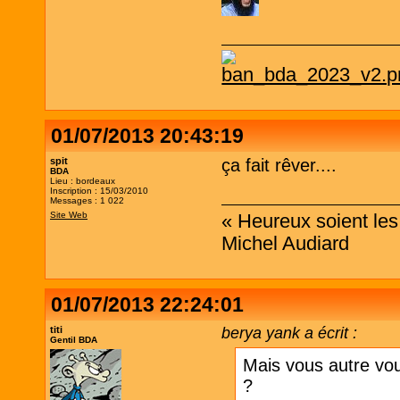
01/07/2013 20:43:19
spit
ça fait rêver....
BDA
Lieu : bordeaux
Inscription : 15/03/2010
Messages : 1 022
Site Web
« Heureux soient les 
Michel Audiard
01/07/2013 22:24:01
titi
berya yank a écrit :
Gentil BDA
Mais vous autre vou
?