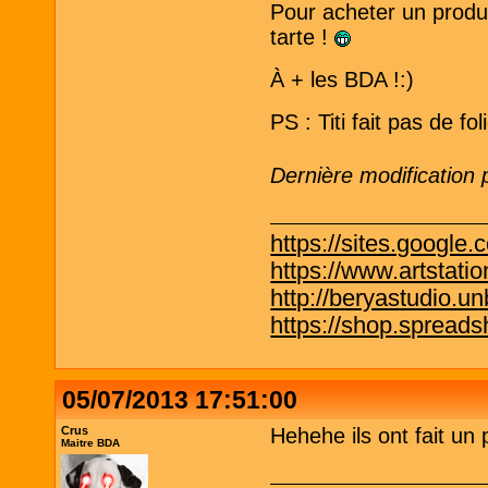
Pour acheter un produ
tarte !
À + les BDA !:)
PS : Titi fait pas de fo
Dernière modification
https://sites.google.
https://www.artstati
http://beryastudio.un
https://shop.spreadsh
05/07/2013 17:51:00
Crus
Hehehe ils ont fait un
Maitre BDA