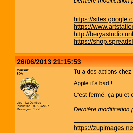
Dernière modification
https://sites.google.
https://www.artstati
http://beryastudio.un
https://shop.spreadsh
26/06/2013 21:15:53
Mansuz
Tu a des actions chez
BDA
Apple it's bad !
C'est fermé, ça pu et c'
Lieu : La Dombes
Inscription : 07/02/2007
Dernière modification
Messages : 1 723
https://zupimages.n