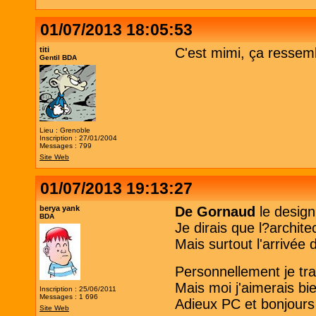
01/07/2013 18:05:53
titi
C'est mimi, ça ressem
Gentil BDA
Lieu : Grenoble
Inscription : 27/01/2004
Messages : 799
Site Web
01/07/2013 19:13:27
berya yank
De Gornaud
le design
BDA
Je dirais que l?archite
Mais surtout l'arrivée
Personnellement je tra
Mais moi j'aimerais bie
Inscription : 25/06/2011
Messages : 1 696
Adieux PC et bonjour
Site Web