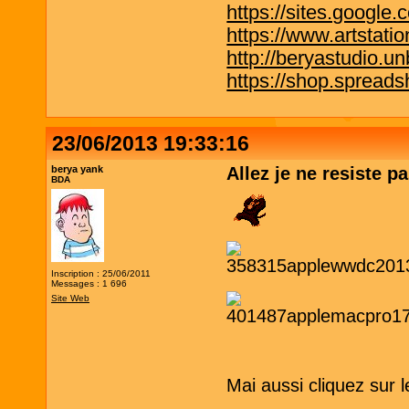
https://sites.google.
https://www.artstati
http://beryastudio.un
https://shop.spreadsh
23/06/2013 19:33:16
berya yank
Allez je ne resiste 
BDA
Inscription : 25/06/2011
Messages : 1 696
Site Web
Mai aussi cliquez sur