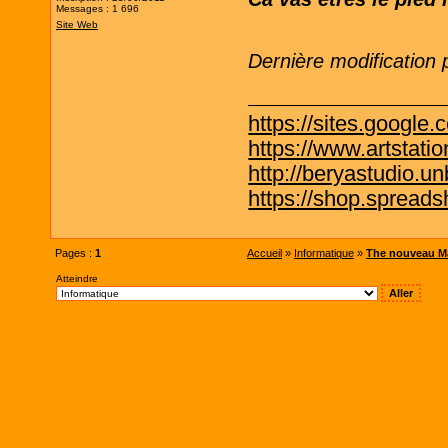
Messages : 1 696
Site Web
Dernière modification
https://sites.google.
https://www.artstati
http://beryastudio.un
https://shop.spreadsh
Pages :
1
Accueil
»
Informatique
»
The nouveau Ma
Atteindre