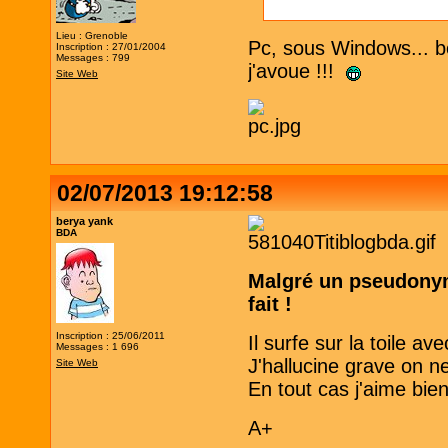
Lieu : Grenoble
Pc, sous Windows... bo
Inscription : 27/01/2004
Messages : 799
j'avoue !!!
Site Web
02/07/2013 19:12:58
berya yank
BDA
Malgré un pseudonym
fait !
Inscription : 25/06/2011
Il surfe sur la toile a
Messages : 1 696
J'hallucine grave on n
Site Web
En tout cas j'aime bie
A+