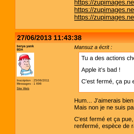
https://zupimages.n
https://zupimages.n
https://zupimages.n
27/06/2013 11:43:38
berya yank
Mansuz a écrit :
BDA
Tu a des actions ch
Apple it's bad !
C'est fermé, ça pu et
Inscription : 25/06/2011
Messages : 1 696
Site Web
Hum... J'aimerais bien
Mais non je ne suis p
C'est fermé et ça pue, 
renfermé, espèce de r