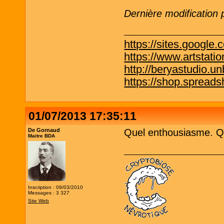
Dernière modification
https://sites.google.
https://www.artstati
http://beryastudio.un
https://shop.spreadsh
01/07/2013 17:35:11
De Gornaud
Quel enthousiasme. Qu
Maitre BDA
Inscription : 09/03/2010
Messages : 3 327
Site Web