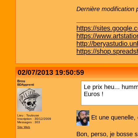
Dernière modification
https://sites.google.
https://www.artstati
http://beryastudio.un
https://shop.spreadsh
02/07/2013 19:50:59
Brou
BDApprenti
Le prix heu... hummm
Euros !
Lieu : Toulouse
Et une quenelle, 
Inscription : 30/12/2009
Messages : 303
Site Web
Bon, perso, je bosse 