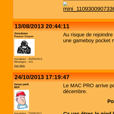
13/08/2013 20:44:11
theodeme
Au risque de rejoindr
Pousse Crayon
une gameboy pocket m
Inscription : 20/05/2013
Messages : 141
Site Web
24/10/2013 17:19:47
berya yank
Le MAC PRO arrive pour
BDA
décembre.
Po
Ca vas êtres le pied
Inscription : 25/06/2011