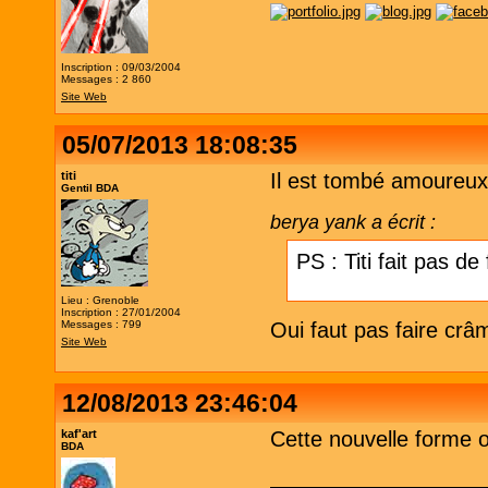
Inscription : 09/03/2004
Messages : 2 860
Site Web
05/07/2013 18:08:35
titi
Il est tombé amoureux 
Gentil BDA
berya yank a écrit :
PS : Titi fait pas de
Lieu : Grenoble
Inscription : 27/01/2004
Messages : 799
Oui faut pas faire cr
Site Web
12/08/2013 23:46:04
kaf'art
Cette nouvelle forme o
BDA