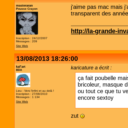
masteraran
j'aime pas mac mais j
Pousse Crayon
transparent des année
http://la-grande-in
Inscription : 24/12/2007
Messages : 209
Site Web
13/08/2013 18:26:00
kaf'art
karicature a écrit :
BDA
ça fait poubelle mai
bricoleur, masque d
ou tout ce que tu ve
Lieu : Vers l'infini et au delà !
Inscription : 27/08/2010
encore sextoy
Messages : 1 134
Site Web
zut