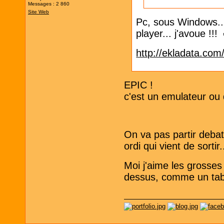
Messages : 2 860
Site Web
Pc, sous Windows...
player... j'avoue !!!
http://ekladata.com
EPIC !
c'est un emulateur ou 
On va pas partir deb
ordi qui vient de sorti
Moi j'aime les grosses 
dessus, comme un table