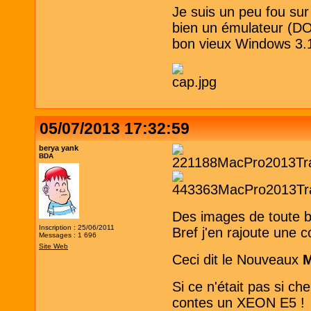
Je suis un peu fou su
bien un émulateur (DO
bon vieux Windows 3.
05/07/2013 17:32:59
berya yank
BDA
Des images de toute b
Inscription : 25/06/2011
Bref j'en rajoute une 
Messages : 1 696
Site Web
Ceci dit le Nouveaux
Si ce n'était pas si ch
contes un XEON E5 !