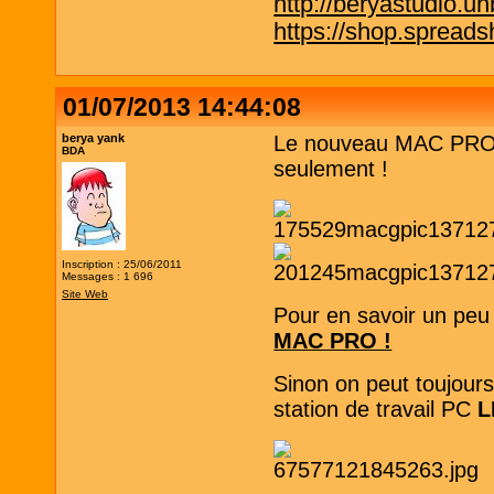
http://beryastudio.un
https://shop.spreadsh
01/07/2013 14:44:08
berya yank
Le nouveau MAC PRO e
BDA
seulement !
Inscription : 25/06/2011
Messages : 1 696
Site Web
Pour en savoir un pe
MAC PRO !
Sinon on peut toujour
station de travail PC
L