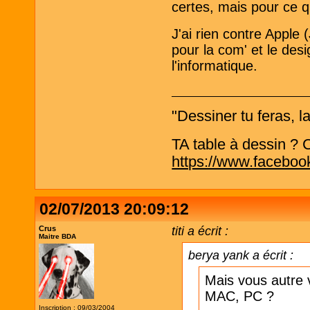
certes, mais pour ce qu
J'ai rien contre Apple
pour la com' et le des
l'informatique.
"Dessiner tu feras, l
TA table à dessin ? C'
https://www.faceboo
02/07/2013 20:09:12
Crus
titi a écrit :
Maitre BDA
berya yank a écrit :
Mais vous autre v
MAC, PC ?
Inscription : 09/03/2004