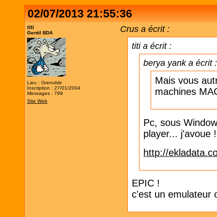
02/07/2013 21:55:36
titi
Crus a écrit :
Gentil BDA
titi a écrit :
berya yank a écrit 
Mais vous autr
Lieu : Grenoble
Inscription : 27/01/2004
machines MAC
Messages : 799
Site Web
Pc, sous Windows.
player... j'avoue 
http://ekladata.
EPIC !
c'est un emulateur 