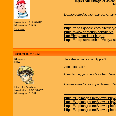
Cliquez sur l'image
et vision
M
Dernière modification par berya yan
Inscription : 25/06/2011
Messages : 1 696
https://sites.google.com/site/bery
Site Web
https://www.artstation.com/berya
http://beryastudio.unblog.fr
https://shop.spreadshirt.fr/berya-s
26/06/2013 21:15:53
Mansuz
Tu a des actions chez Apple ?
BDA
Apple it's bad !
C'est fermé, ça pu et c'est cher ! Vive l
Dernière modification par Mansuz (2
Lieu : La Dombes
Inscription : 07/02/2007
Messages : 1 723
https://zupimages.net/viewer.php
https://zupimages.net/viewer.php
https://zupimages.net/viewer.php
https://zupimages.net/viewer.php