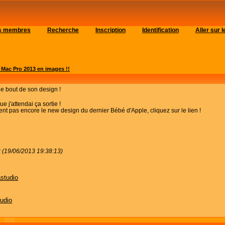
es membres
Recherche
Inscription
Identification
Aller sur
Mac Pro 2013 en images !!
le bout de son design !
e j'attendai ça sortie !
ent pas encore le new design du dernier Bébé d'Apple, cliquez sur le lien !
k (19/06/2013 19:38:13)
astudio
tudio