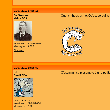
01/07/2013 17:35:11
De Gornaud
Quel enthousiasme. Qu'est-ce qui te 
Maitre BDA
Inscription : 09/03/2010
Messages : 3 327
Site Web
01/07/2013 18:05:53
titi
C'est mimi, ça ressemble à une peti
Gentil BDA
Lieu : Grenoble
Inscription : 27/01/2004
Messages : 799
Site Web