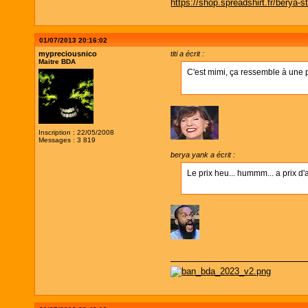
https://shop.spreadshirt.fr/berya-s
01/07/2013 20:16:02
mypreciousnico
titi a écrit :
Maitre BDA
C'est mimi, ça ressemble à une 
Inscription : 22/05/2008
Messages : 3 819
berya yank a écrit :
Le prix heu... hummm... a prix d'