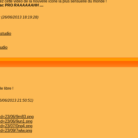
nez cette vidéo de la nouvelle icône la plus sensuelle du monde !
ac PRO
RAAAAAAHH ....
k (26/06/2013 18:19:28)
astudio
tudio
e libre !
6/06/2013 21:50:51)
?id=23/06/9m83.png
?id=23/06/9un1.png
?id=23/07/0nq4.png
?id=23/09/7wlw.png