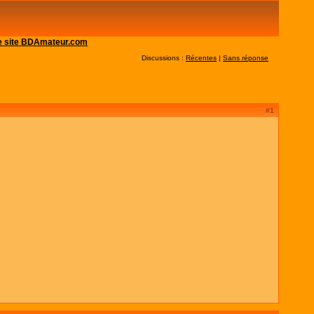
 le site BDAmateur.com
Discussions :
Récentes
|
Sans réponse
#1