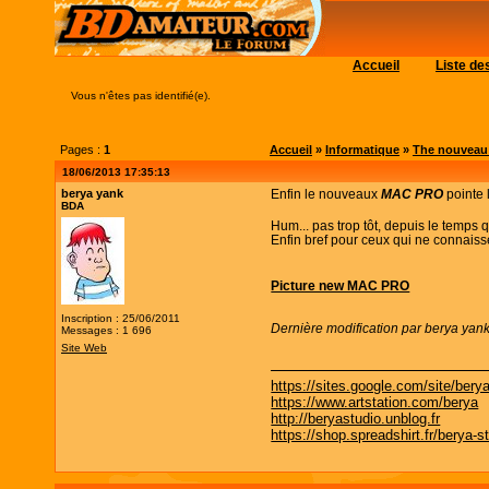
Accueil
Liste d
Vous n'êtes pas identifié(e).
Pages :
1
Accueil
»
Informatique
»
The nouveau 
18/06/2013 17:35:13
berya yank
Enfin le nouveaux
MAC PRO
pointe 
BDA
Hum... pas trop tôt, depuis le temps qu
Enfin bref pour ceux qui ne connaiss
Picture new MAC PRO
Inscription : 25/06/2011
Dernière modification par berya yan
Messages : 1 696
Site Web
https://sites.google.com/site/bery
https://www.artstation.com/berya
http://beryastudio.unblog.fr
https://shop.spreadshirt.fr/berya-s