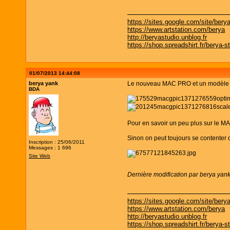
https://sites.google.com/site/bery
https://www.artstation.com/berya
http://beryastudio.unblog.fr
https://shop.spreadshirt.fr/berya-s
01/07/2013 14:44:08
berya yank
Le nouveau MAC PRO et un modèle de
BDA
Pour en savoir un peu plus sur le 
Sinon on peut toujours se contenter
Inscription : 25/06/2011
Messages : 1 696
Site Web
Dernière modification par berya yan
https://sites.google.com/site/bery
https://www.artstation.com/berya
http://beryastudio.unblog.fr
https://shop.spreadshirt.fr/berya-s