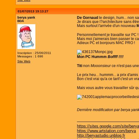
01/07/2013 19:13:27
berya yank
De Gornaud
le design, hum... non sa
BDA
Je dirais que l?architecture sans être
Mais surtout l'arrivée d'un nouveau
Personnellement je travaille sur PC !
Mais moi j'aimerais bien passer le cap
Adieux PC et bonjours MAC PRO !
Inscription : 25/06/2011
Messages : 1 696
Mon PC Hummm
Boffff !!!!
Site Web
Titi
non
Mooonsieur
ce n'est pas un
Le prix heu... hummm... a prix d'amis 
Bon c'est vrai qu'a ce tarif c'est un 
Mais vous autre vous travailler sûr 
Dernière modification par berya yan
https://sites.google.com/site/bery
https://www.artstation.com/berya
http://beryastudio.unblog.fr