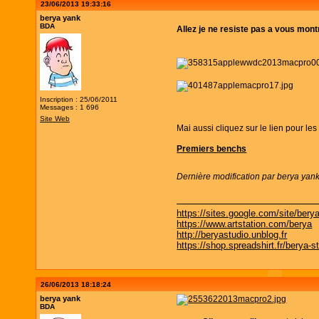
23/06/2013 19:33:16
berya yank
BDA
Allez je ne resiste pas a vous mo
Inscription : 25/06/2011
Messages : 1 696
Site Web
Mai aussi cliquez sur le lien pour 
Premiers benchs
Dernière modification par berya yan
https://sites.google.com/site/bery
https://www.artstation.com/berya
http://beryastudio.unblog.fr
https://shop.spreadshirt.fr/berya-s
26/06/2013 18:18:24
berya yank
BDA