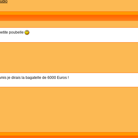
tudio
petite poubelle
amis je dirais la bagatelle de 6000 Euros !