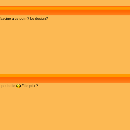
fascine à ce point? Le design?
te poubelle
Et le prix ?