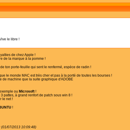
ive le libre !
yalties de chez Apple !
ire de la marque à la pomme !
 de ton porte-feuille qui sent le renfermé, espèce de radin !
r que le monde MAC est très cher et pas à la porté de toutes les bourses !
ype de machine que la suite graphique d'ADOBE
 exemple ou
Microsoft
!
 3 pattes, à grand renfort de patch sous win 8 !
 le net !
BUNTU
!
k (01/07/2013 10:09:48)