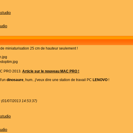
astudio
tudio
 miniaturisation 25 cm de hauteur seulement !
MAC PRO 2013.
Article sur le nouveau MAC PRO !
 d'un
dinosaure
, hum...j'veux dire une station de travail PC
LENOVO
!
k (01/07/2013 14:53:37)
astudio
tudio