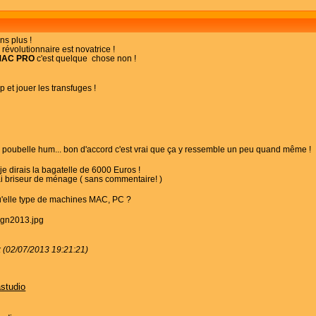
ns plus !
 révolutionnaire est novatrice !
MAC PRO
c'est quelque chose non !
 et jouer les transfuges !
e poubelle hum... bon d'accord c'est vrai que ça y ressemble un peu quand même !
je dirais la bagatelle de 6000 Euros !
vrai briseur de ménage ( sans commentaire! )
qu'elle type de machines MAC, PC ?
k (02/07/2013 19:21:21)
astudio