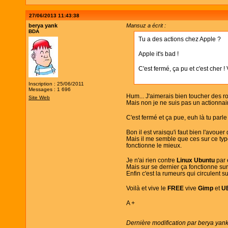
27/06/2013 11:43:38
berya yank
Mansuz a écrit :
BDA
Tu a des actions chez Apple ?
Apple it's bad !
C'est fermé, ça pu et c'est cher ! V
Inscription : 25/06/2011
Messages : 1 696
Hum... J'aimerais bien toucher des ro
Site Web
Mais non je ne suis pas un actionna
C'est fermé et ça pue, euh là tu parle
Bon il est vraisqu'i faut bien l'avoue
Mais il me semble que ces sur ce t
fonctionne le mieux.
Je n'ai rien contre
Linux Ubuntu
par
Mais sur se dernier ça fonctionne sur
Enfin c'est la rumeurs qui circulent sur
Voilà et vive le
FREE
vive
Gimp
et
U
A +
Dernière modification par berya yan