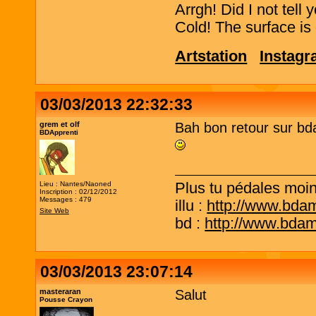
Arrgh! Did I not tell
Cold! The surface is 
Artstation
Instag
03/03/2013 22:32:33
grem et olf
Bah bon retour sur bda!
BDApprenti
Plus tu pédales moins
Lieu : Nantes/Naoned
Inscription : 02/12/2012
Messages : 479
illu :
http://www.bda
Site Web
bd :
http://www.bda
03/03/2013 23:07:14
masteraran
Salut
Pousse Crayon