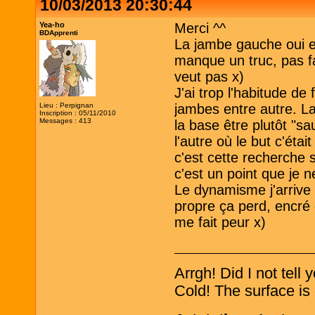
10/03/2013 20:30:44
Yea-ho
Merci ^^
BDApprenti
La jambe gauche oui el
manque un truc, pas fa
veut pas x)
J'ai trop l'habitude de
Lieu : Perpignan
jambes entre autre. La
Inscription : 05/11/2010
Messages : 413
la base être plutôt "s
l'autre où le but c'éta
c'est cette recherche 
c'est un point que je n
Le dynamisme j'arrive 
propre ça perd, encré 
me fait peur x)
Arrgh! Did I not tell
Cold! The surface is 