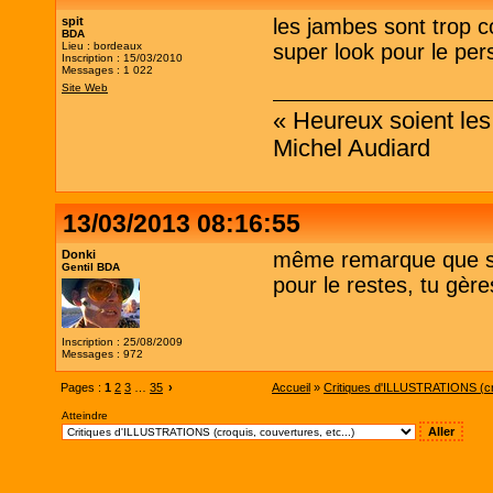
spit
les jambes sont trop c
BDA
Lieu : bordeaux
super look pour le per
Inscription : 15/03/2010
Messages : 1 022
Site Web
« Heureux soient les 
Michel Audiard
13/03/2013 08:16:55
Donki
même remarque que sp
Gentil BDA
pour le restes, tu gère
Inscription : 25/08/2009
Messages : 972
Pages :
1
2
3
…
35
›
Accueil
»
Critiques d'ILLUSTRATIONS (cro
Atteindre