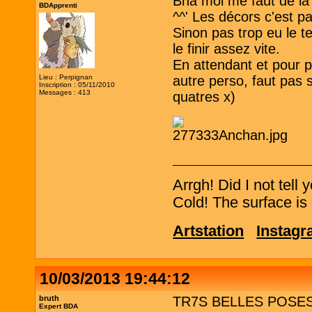
Bha moi me faut de la 
BDApprenti
^^' Les décors c'est pa
Sinon pas trop eu le t
le finir assez vite.
En attendant et pour 
Lieu : Perpignan
autre perso, faut pas 
Inscription : 05/11/2010
Messages : 413
quatres x)
Arrgh! Did I not tell
Cold! The surface is 
Artstation
Instag
10/03/2013 19:44:12
bruth
TR7S BELLES POSES ; j
Expert BDA