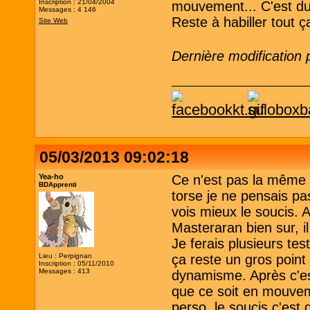
Inscription : 21/04/2004
mouvement... C'est du
Messages : 4 146
Reste à habiller tout ç
Site Web
Dernière modification
05/03/2013 09:02:18
Yea-ho
Ce n'est pas la même
BDApprenti
torse je ne pensais pas
vois mieux le soucis. 
Masteraran bien sur, i
Je ferais plusieurs tes
Lieu : Perpignan
ça reste un gros point
Inscription : 05/11/2010
Messages : 413
dynamisme. Après c'es
que ce soit en mouvem
perso, le soucis c'est 