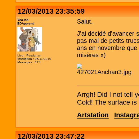
12/03/2013 23:35:59
Yea-ho
Salut.
BDApprenti
J'ai décidé d'avancer su
pas mal de petits truc
ans en novembre que je 
misères x)
Lieu : Perpignan
Inscription : 05/11/2010
Messages : 413
Arrgh! Did I not tell
Cold! The surface is 
Artstation
Instag
12/03/2013 23:47:22