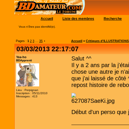
Accueil
Liste des membres
Recherche
Vous n'êtes pas identifié(e).
Pages :
1
2
3
…
35
›
Accueil
»
Critiques d'ILLUSTRATIONS (c
03/03/2013 22:17:07
Yea-ho
Salut ^^
BDApprenti
Il y a 2 ans par la j'é
chose une autre je n'a
que j'ai laissé de côté
repost histoire de rebo
Lieu : Perpignan
Inscription : 05/11/2010
Messages : 413
Début d'un perso que 