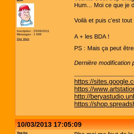
BDA
Hum... Moi ce que je di
Voilà et puis c'est tout
Inscription : 25/06/2011
Messages : 1 696
A + les BDA !
Site Web
PS : Mais ça peut être 
Dernière modification
https://sites.google.
https://www.artstati
http://beryastudio.un
https://shop.spreadsh
10/03/2013 17:05:09
Yea-ho