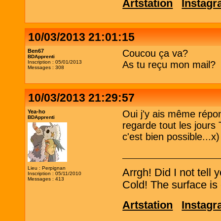
Artstation
Instag
10/03/2013 21:01:15
Ben67
Coucou ça va?
BDApprenti
Inscription : 05/01/2013
As tu reçu mon mail?
Messages : 308
10/03/2013 21:29:57
Yea-ho
Oui j'y ais même répo
BDApprenti
regarde tout les jours
c'est bien possible...x)
Lieu : Perpignan
Arrgh! Did I not tell
Inscription : 05/11/2010
Messages : 413
Cold! The surface is 
Artstation
Instag