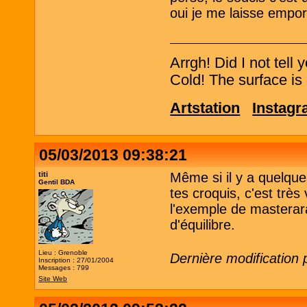
oui je me laisse empor
Arrgh! Did I not tell
Cold! The surface is 
Artstation
Instag
05/03/2013 09:38:21
titi
Même si il y a quelqu
Gentil BDA
tes croquis, c'est très
l'exemple de masterar
d'équilibre.
Lieu : Grenoble
Dernière modification 
Inscription : 27/01/2004
Messages : 799
Site Web