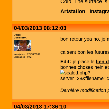
Cold! The surface is 
Artstation
Instag
04/03/2013 08:12:03
Donki
Gentil BDA
bon retour yea ho, je 
ça sent bon les futures
Inscription : 25/08/2009
Messages : 972
Edit:
je place le
lien 
bonnes choses hein et f
Dernière modification
04/03/2013 17:36:10