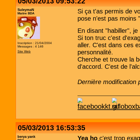
05/03/2013 09:53:22
SuleymaN
Si ça t'as permis de v
Maitre BDA
pose n'est pas moins "
En disant "habiller", 
Si ton truc c'est d'exa
Inscription : 21/04/2004
aller. C'est dans ces 
Messages : 4 146
personnalité.
Site Web
Cherche et trouve la b
d'accord. C'est de l'al
Dernière modification
05/03/2013 16:53:35
berya yank
Yea ho
c'est trop exa