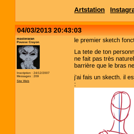
Artstation
Instag
04/03/2013 20:43:03
masteraran
le premier sketch fonc
Pousse Crayon
La tete de ton personn
ne fait pas très natur
barrière que le bras ne
Inscription : 24/12/2007
j'ai fais un skecth. il 
Messages : 209
Site Web
: