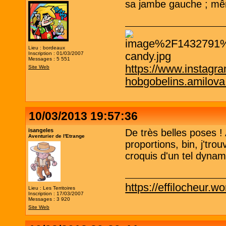
sa jambe gauche ; mêm
Lieu : bordeaux
Inscription : 01/03/2007
Messages : 5 551
https://www.instagr
Site Web
hobgobelins.amilov
10/03/2013 19:57:36
isangeles
De très belles poses !
Aventurier de l'Etrange
proportions, bin, j'tro
croquis d'un tel dyn
https://effilocheur.w
Lieu : Les Territoires
Inscription : 17/03/2007
Messages : 3 920
Site Web