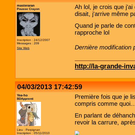
masteraran
Ah lol, je crois que j
Pousse Crayon
disait, j'arrive même p
Quand je parle de cont
rapproche lol
Inscription : 24/12/2007
Messages : 209
Dernière modification
Site Web
http://la-grande-in
04/03/2013 17:42:59
Yea-ho
Première fois que je l
BDApprenti
compris comme quoi...
En parlant de déhanché
revoir la carrure, après
Lieu : Perpignan
Inscription : 05/11/2010