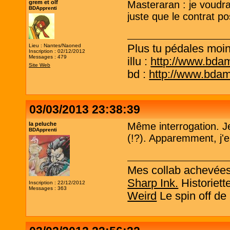
grem et olf
Masteraran : je voudr
BDApprenti
juste que le contrat po
Plus tu pédales moins
Lieu : Nantes/Naoned
Inscription : 02/12/2012
Messages : 479
illu :
http://www.bda
Site Web
bd :
http://www.bda
03/03/2013 23:38:39
la peluche
Même interrogation. Je
BDApprenti
(!?). Apparemment, j'en
Mes collab achevée
Sharp Ink.
Historiett
Inscription : 22/12/2012
Messages : 363
Weird
Le spin off de