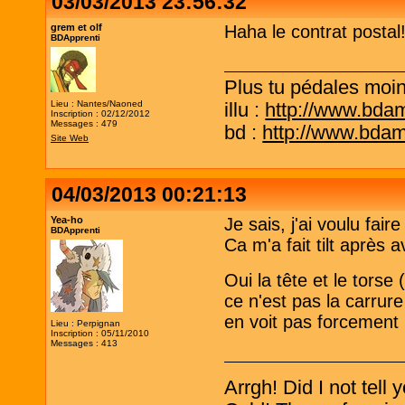
03/03/2013 23:56:32
grem et olf
Haha le contrat postal!!
BDApprenti
Plus tu pédales moins
Lieu : Nantes/Naoned
illu :
http://www.bda
Inscription : 02/12/2012
Messages : 479
bd :
http://www.bda
Site Web
04/03/2013 00:21:13
Yea-ho
Je sais, j'ai voulu fair
BDApprenti
Ca m'a fait tilt après 
Oui la tête et le torse 
ce n'est pas la carrure
en voit pas forcement l
Lieu : Perpignan
Inscription : 05/11/2010
Messages : 413
Arrgh! Did I not tell