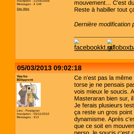
Inscription : 21/04/2004
mouvement... C'est du
Messages : 4 146
Reste à habiller tout ç
Site Web
Dernière modification
05/03/2013 09:02:18
Yea-ho
Ce n'est pas la même
BDApprenti
torse je ne pensais pas
vois mieux le soucis. 
Masteraran bien sur, i
Je ferais plusieurs tes
Lieu : Perpignan
ça reste un gros point
Inscription : 05/11/2010
Messages : 413
dynamisme. Après c'es
que ce soit en mouvem
perso, le soucis c'est 