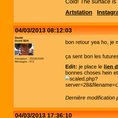
Cold! The surface is 
Artstation
Instag
04/03/2013 08:12:03
Donki
Gentil BDA
bon retour yea ho, je 
ça sent bon les futures
Inscription : 25/08/2009
Messages : 972
Edit:
je place le
lien 
bonnes choses hein et f
Dernière modification
04/03/2013 17:36:10