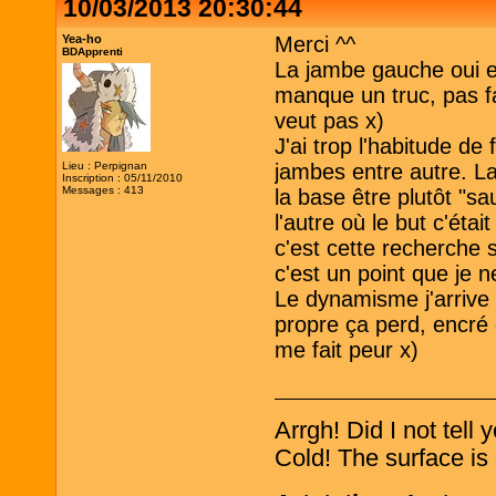
10/03/2013 20:30:44
Yea-ho
Merci ^^
BDApprenti
La jambe gauche oui el
manque un truc, pas fa
veut pas x)
J'ai trop l'habitude de
Lieu : Perpignan
jambes entre autre. La
Inscription : 05/11/2010
Messages : 413
la base être plutôt "s
l'autre où le but c'éta
c'est cette recherche 
c'est un point que je n
Le dynamisme j'arrive 
propre ça perd, encré 
me fait peur x)
Arrgh! Did I not tell
Cold! The surface is 