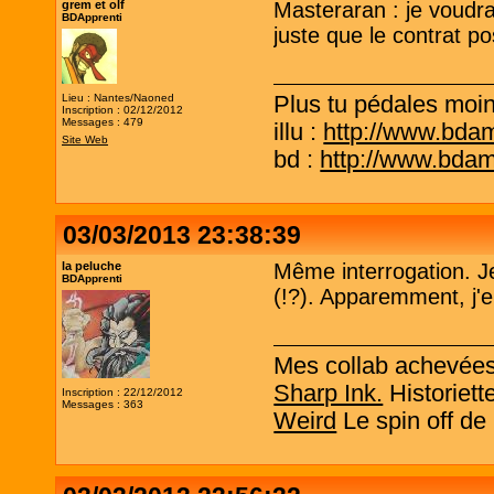
grem et olf
Masteraran : je voudr
BDApprenti
juste que le contrat po
Plus tu pédales moins
Lieu : Nantes/Naoned
Inscription : 02/12/2012
Messages : 479
illu :
http://www.bda
Site Web
bd :
http://www.bda
03/03/2013 23:38:39
la peluche
Même interrogation. Je
BDApprenti
(!?). Apparemment, j'en
Mes collab achevée
Sharp Ink.
Historiett
Inscription : 22/12/2012
Messages : 363
Weird
Le spin off de