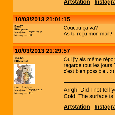
Artstation
Instag
10/03/2013 21:01:15
Ben67
Coucou ça va?
BDApprenti
Inscription : 05/01/2013
As tu reçu mon mail?
Messages : 308
10/03/2013 21:29:57
Yea-ho
Oui j'y ais même répo
BDApprenti
regarde tout les jours
c'est bien possible...x)
Lieu : Perpignan
Arrgh! Did I not tell
Inscription : 05/11/2010
Messages : 413
Cold! The surface is 
Artstation
Instag