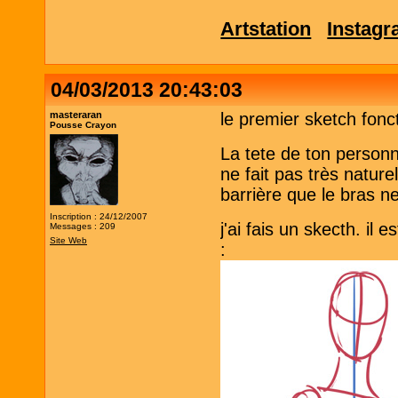
Artstation
Instag
04/03/2013 20:43:03
masteraran
le premier sketch fonc
Pousse Crayon
La tete de ton personn
ne fait pas très natur
barrière que le bras ne
Inscription : 24/12/2007
j'ai fais un skecth. il 
Messages : 209
Site Web
: