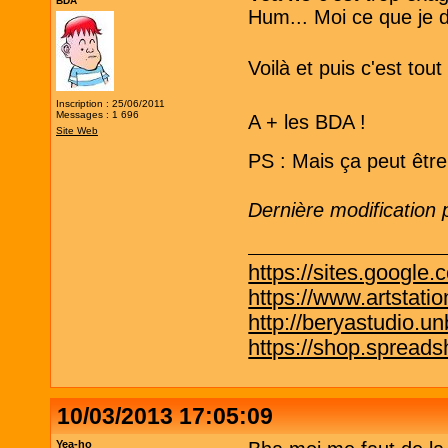
BDA
Hum... Moi ce que je di
Voilà et puis c'est tout
Inscription : 25/06/2011
Messages : 1 696
A + les BDA !
Site Web
PS : Mais ça peut être 
Dernière modification
https://sites.google.
https://www.artstati
http://beryastudio.un
https://shop.spreadsh
10/03/2013 17:05:09
Yea-ho