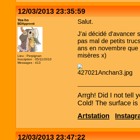
12/03/2013 23:35:59
Yea-ho
Salut.
BDApprenti
J'ai décidé d'avancer su
pas mal de petits truc
ans en novembre que je 
misères x)
Lieu : Perpignan
Inscription : 05/11/2010
Messages : 413
Arrgh! Did I not tell
Cold! The surface is 
Artstation
Instag
12/03/2013 23:47:22