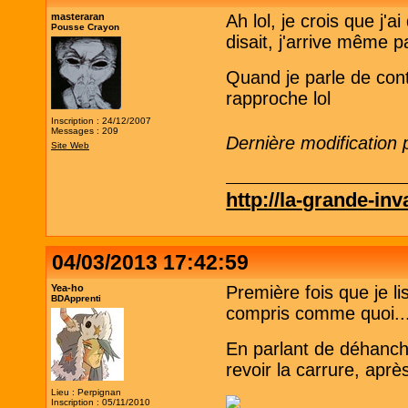
masteraran
Ah lol, je crois que j
Pousse Crayon
disait, j'arrive même p
Quand je parle de cont
rapproche lol
Inscription : 24/12/2007
Messages : 209
Dernière modification
Site Web
http://la-grande-in
04/03/2013 17:42:59
Yea-ho
Première fois que je l
BDApprenti
compris comme quoi...
En parlant de déhanché
revoir la carrure, après
Lieu : Perpignan
Inscription : 05/11/2010