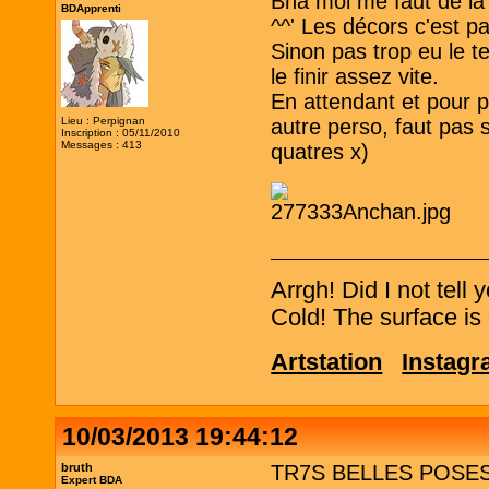
Bha moi me faut de la 
BDApprenti
^^' Les décors c'est pa
Sinon pas trop eu le t
le finir assez vite.
En attendant et pour 
Lieu : Perpignan
autre perso, faut pas 
Inscription : 05/11/2010
Messages : 413
quatres x)
Arrgh! Did I not tell
Cold! The surface is 
Artstation
Instag
10/03/2013 19:44:12
bruth
TR7S BELLES POSES ; j
Expert BDA