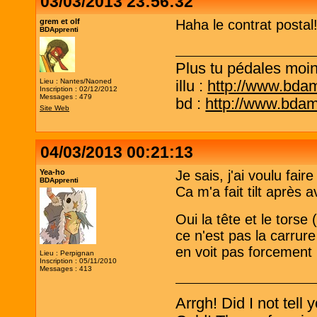
03/03/2013 23:56:32
grem et olf
Haha le contrat postal!!
BDApprenti
Plus tu pédales moins
Lieu : Nantes/Naoned
illu :
http://www.bda
Inscription : 02/12/2012
Messages : 479
bd :
http://www.bda
Site Web
04/03/2013 00:21:13
Yea-ho
Je sais, j'ai voulu fair
BDApprenti
Ca m'a fait tilt après 
Oui la tête et le torse 
ce n'est pas la carrure
en voit pas forcement l
Lieu : Perpignan
Inscription : 05/11/2010
Messages : 413
Arrgh! Did I not tell