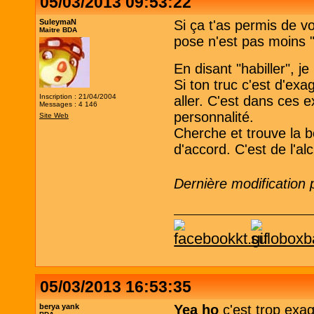
05/03/2013 09:53:22
SuleymaN
Si ça t'as permis de v
Maitre BDA
pose n'est pas moins "
En disant "habiller", 
Si ton truc c'est d'exa
Inscription : 21/04/2004
aller. C'est dans ces 
Messages : 4 146
personnalité.
Site Web
Cherche et trouve la b
d'accord. C'est de l'al
Dernière modification
05/03/2013 16:53:35
berya yank
Yea ho
c'est trop exa