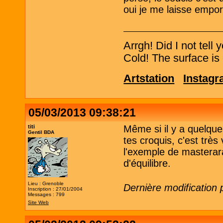
oui je me laisse empor
Arrgh! Did I not tell
Cold! The surface is 
Artstation
Instag
05/03/2013 09:38:21
titi
Même si il y a quelqu
Gentil BDA
tes croquis, c'est très
l'exemple de masterar
d'équilibre.
Lieu : Grenoble
Dernière modification 
Inscription : 27/01/2004
Messages : 799
Site Web