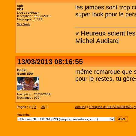
spit
les jambes sont trop c
BDA
Lieu : bordeaux
super look pour le per
Inscription : 15/03/2010
Messages : 1 022
Site Web
« Heureux soient les 
Michel Audiard
13/03/2013 08:16:55
Donki
même remarque que sp
Gentil BDA
pour le restes, tu gère
Inscription : 25/08/2009
Messages : 972
Pages :
1
2
3
…
35
›
Accueil
»
Critiques d'ILLUSTRATIONS (cro
Atteindre