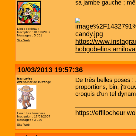
sa jambe gauche ; mêm
Lieu : bordeaux
Inscription : 01/03/2007
Messages : 5 551
https://www.instagr
Site Web
hobgobelins.amilov
10/03/2013 19:57:36
isangeles
De très belles poses !
Aventurier de l'Etrange
proportions, bin, j'tro
croquis d'un tel dyn
https://effilocheur.w
Lieu : Les Territoires
Inscription : 17/03/2007
Messages : 3 920
Site Web