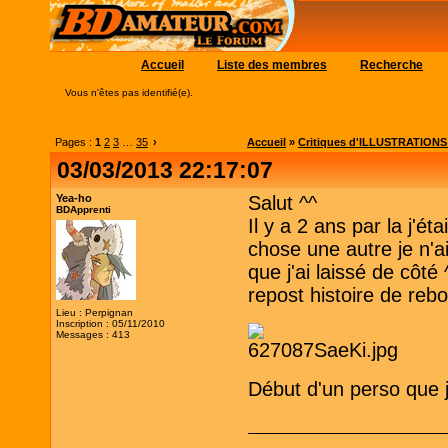
Accueil
Liste des membres
Recherche
Vous n'êtes pas identifié(e).
Pages :
1
2
3
…
35
›
Accueil
»
Critiques d'ILLUSTRATIONS (c
03/03/2013 22:17:07
Yea-ho
Salut ^^
BDApprenti
Il y a 2 ans par la j'é
chose une autre je n'a
que j'ai laissé de côté
repost histoire de rebo
Lieu : Perpignan
Inscription : 05/11/2010
Messages : 413
Début d'un perso que 