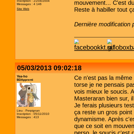
Inscription : 21/04/2004
mouvement... C'est du
Messages : 4 146
Reste à habiller tout ç
Site Web
Dernière modification
05/03/2013 09:02:18
Yea-ho
Ce n'est pas la même
BDApprenti
torse je ne pensais pas
vois mieux le soucis. 
Masteraran bien sur, i
Je ferais plusieurs tes
Lieu : Perpignan
ça reste un gros point
Inscription : 05/11/2010
Messages : 413
dynamisme. Après c'es
que ce soit en mouvem
perso, le soucis c'est 