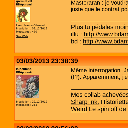
grem et olf
Masteraran : je voudr
BDApprenti
juste que le contrat po
Plus tu pédales moins
Lieu : Nantes/Naoned
Inscription : 02/12/2012
Messages : 479
illu :
http://www.bda
Site Web
bd :
http://www.bda
03/03/2013 23:38:39
la peluche
Même interrogation. Je
BDApprenti
(!?). Apparemment, j'en
Mes collab achevée
Sharp Ink.
Historiett
Inscription : 22/12/2012
Messages : 363
Weird
Le spin off de