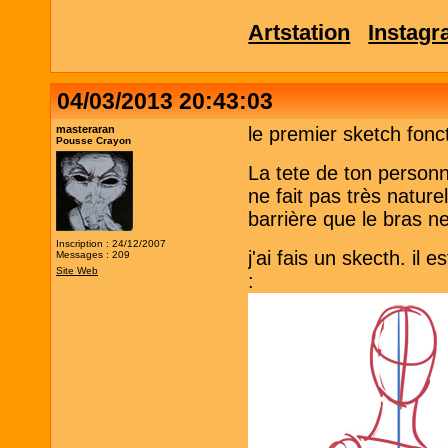
Artstation
Instag
04/03/2013 20:43:03
masteraran
le premier sketch fonc
Pousse Crayon
La tete de ton personn
ne fait pas très natur
barrière que le bras ne
Inscription : 24/12/2007
j'ai fais un skecth. il 
Messages : 209
Site Web
: