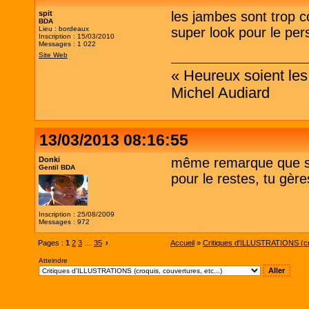
spit
les jambes sont trop c
BDA
Lieu : bordeaux
super look pour le per
Inscription : 15/03/2010
Messages : 1 022
Site Web
« Heureux soient les 
Michel Audiard
13/03/2013 08:16:55
Donki
même remarque que sp
Gentil BDA
pour le restes, tu gère
Inscription : 25/08/2009
Messages : 972
Pages :
1
2
3
…
35
›
Accueil
»
Critiques d'ILLUSTRATIONS (cro
Atteindre