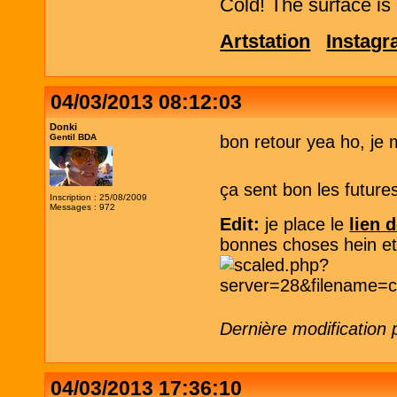
Cold! The surface is 
Artstation
Instag
04/03/2013 08:12:03
Donki
Gentil BDA
bon retour yea ho, je 
ça sent bon les futures
Inscription : 25/08/2009
Messages : 972
Edit:
je place le
lien 
bonnes choses hein et f
Dernière modification
04/03/2013 17:36:10