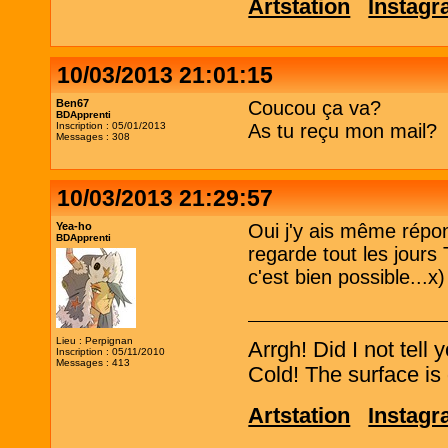
Artstation
Instag
10/03/2013 21:01:15
Ben67
Coucou ça va?
BDApprenti
Inscription : 05/01/2013
As tu reçu mon mail?
Messages : 308
10/03/2013 21:29:57
Yea-ho
Oui j'y ais même répo
BDApprenti
regarde tout les jours
c'est bien possible...x)
Lieu : Perpignan
Arrgh! Did I not tell
Inscription : 05/11/2010
Messages : 413
Cold! The surface is 
Artstation
Instag