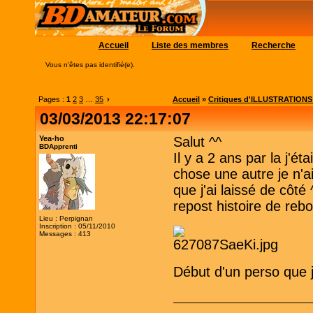
Accueil
Liste des membres
Recherche
Vous n'êtes pas identifié(e).
Pages :
1
2
3
…
35
›
Accueil
»
Critiques d'ILLUSTRATIONS (c
03/03/2013 22:17:07
Yea-ho
Salut ^^
BDApprenti
Il y a 2 ans par la j'é
chose une autre je n'a
que j'ai laissé de côté
repost histoire de rebo
Lieu : Perpignan
Inscription : 05/11/2010
Messages : 413
Début d'un perso que 