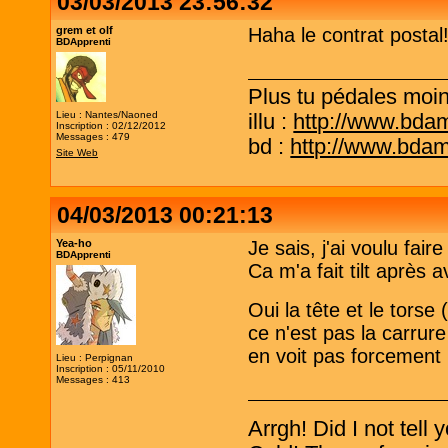
03/03/2013 23:56:32
grem et olf
Haha le contrat postal!!
BDApprenti
Plus tu pédales moins
Lieu : Nantes/Naoned
illu :
http://www.bda
Inscription : 02/12/2012
Messages : 479
bd :
http://www.bda
Site Web
04/03/2013 00:21:13
Yea-ho
Je sais, j'ai voulu fair
BDApprenti
Ca m'a fait tilt après 
Oui la tête et le torse 
ce n'est pas la carrure
en voit pas forcement l
Lieu : Perpignan
Inscription : 05/11/2010
Messages : 413
Arrgh! Did I not tell