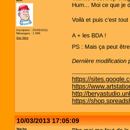
BDA
Hum... Moi ce que je di
Voilà et puis c'est tout
Inscription : 25/06/2011
Messages : 1 696
A + les BDA !
Site Web
PS : Mais ça peut être 
Dernière modification
https://sites.google.
https://www.artstati
http://beryastudio.un
https://shop.spreadsh
10/03/2013 17:05:09
Yea-ho