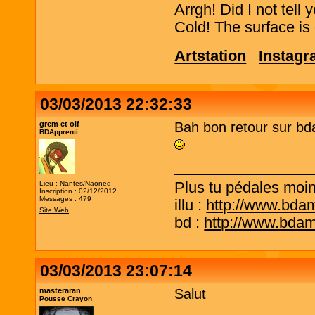
Arrgh! Did I not tell
Cold! The surface is 
Artstation
Instag
03/03/2013 22:32:33
grem et olf
Bah bon retour sur bda!
BDApprenti
Plus tu pédales moins
Lieu : Nantes/Naoned
Inscription : 02/12/2012
Messages : 479
illu :
http://www.bda
Site Web
bd :
http://www.bda
03/03/2013 23:07:14
masteraran
Salut
Pousse Crayon