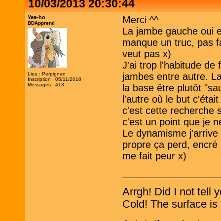
10/03/2013 20:30:44
Yea-ho
Merci ^^
BDApprenti
La jambe gauche oui el
manque un truc, pas fa
veut pas x)
J'ai trop l'habitude de
Lieu : Perpignan
jambes entre autre. La
Inscription : 05/11/2010
Messages : 413
la base être plutôt "s
l'autre où le but c'éta
c'est cette recherche 
c'est un point que je n
Le dynamisme j'arrive 
propre ça perd, encré 
me fait peur x)
Arrgh! Did I not tell
Cold! The surface is 