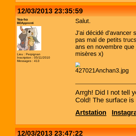
12/03/2013 23:35:59
Yea-ho
Salut.
BDApprenti
J'ai décidé d'avancer su
pas mal de petits truc
ans en novembre que je 
misères x)
Lieu : Perpignan
Inscription : 05/11/2010
Messages : 413
Arrgh! Did I not tell
Cold! The surface is 
Artstation
Instag
12/03/2013 23:47:22