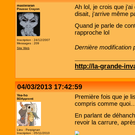
masteraran
Ah lol, je crois que j
Pousse Crayon
disait, j'arrive même p
Quand je parle de cont
rapproche lol
Inscription : 24/12/2007
Messages : 209
Dernière modification
Site Web
http://la-grande-in
04/03/2013 17:42:59
Yea-ho
Première fois que je l
BDApprenti
compris comme quoi...
En parlant de déhanché
revoir la carrure, après
Lieu : Perpignan
Inscription : 05/11/2010