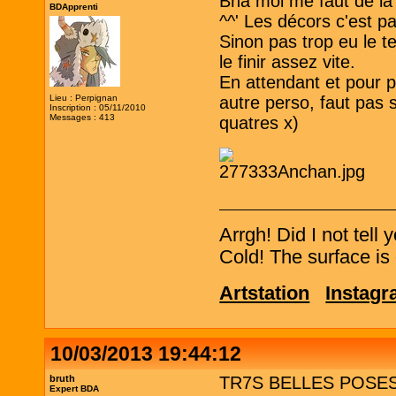
Bha moi me faut de la 
BDApprenti
^^' Les décors c'est pa
Sinon pas trop eu le t
le finir assez vite.
En attendant et pour 
Lieu : Perpignan
autre perso, faut pas 
Inscription : 05/11/2010
Messages : 413
quatres x)
Arrgh! Did I not tell
Cold! The surface is 
Artstation
Instag
10/03/2013 19:44:12
bruth
TR7S BELLES POSES ; j
Expert BDA