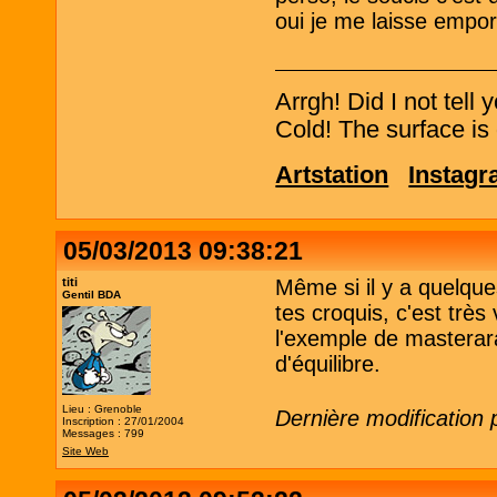
oui je me laisse empor
Arrgh! Did I not tell
Cold! The surface is 
Artstation
Instag
05/03/2013 09:38:21
titi
Même si il y a quelqu
Gentil BDA
tes croquis, c'est très
l'exemple de masterar
d'équilibre.
Lieu : Grenoble
Dernière modification 
Inscription : 27/01/2004
Messages : 799
Site Web