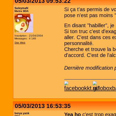
05/03/2013 09:53:22
SuleymaN
Si ça t'as permis de v
Maitre BDA
pose n'est pas moins "
En disant "habiller", 
Si ton truc c'est d'exa
Inscription : 21/04/2004
aller. C'est dans ces 
Messages : 4 146
personnalité.
Site Web
Cherche et trouve la b
d'accord. C'est de l'al
Dernière modification
05/03/2013 16:53:35
berya yank
Yea ho
c'est trop exa