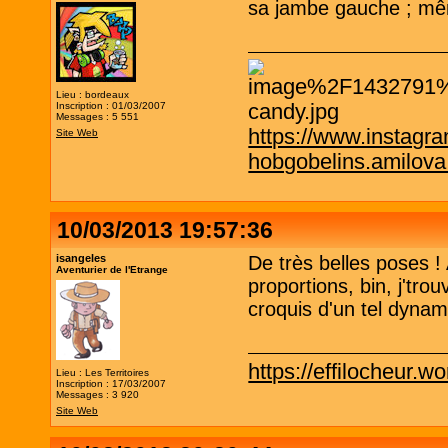
sa jambe gauche ; mêm
Lieu : bordeaux
Inscription : 01/03/2007
Messages : 5 551
https://www.instagr
Site Web
hobgobelins.amilov
10/03/2013 19:57:36
isangeles
De très belles poses !
Aventurier de l'Etrange
proportions, bin, j'tro
croquis d'un tel dyn
https://effilocheur.w
Lieu : Les Territoires
Inscription : 17/03/2007
Messages : 3 920
Site Web