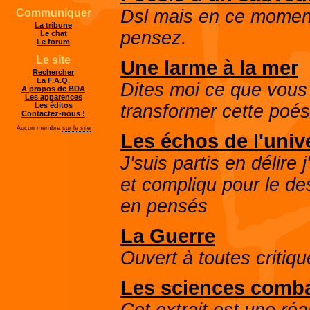
Dsl mais en ce moment
Communiquer
La tribune
pensez.
Le chat
Le forum
Le site
Une larme à la mer
Rechercher
La F.A.Q.
Dites moi ce que vous 
A propos de BDA
Les apparences
transformer cette poési
Les éditos
Contactez-nous !
Aucun membre
sur le site
Les échos de l'univ
J'suis partis en délire
et compliqu pour le de
en pensés
La Guerre
Ouvert à toutes critique
Les sciences comba