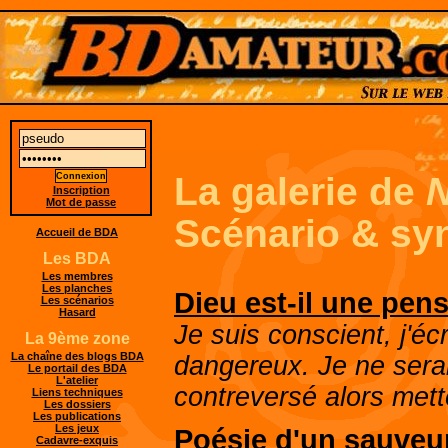
La galerie de
N
Inscription
Mot de passe
Scénario & sy
Accueil de BDA
Les BDA
Les membres
Les planches
Dieu est-il une pen
Les scénarios
Hasard
Je suis conscient, j'écr
La 9ème zone
La chaîne des blogs BDA
dangereux. Je ne serai
Le portail des BDA
L'atelier
contreversé alors mette
Liens techniques
Les dossiers
Les publications
Les jeux
Poésie d'un sauve
Cadavre-exquis