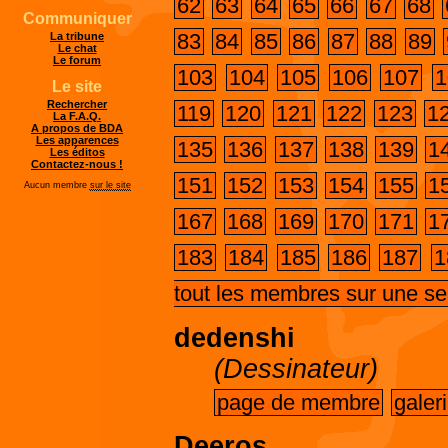
62
63
64
65
66
67
68
Communiquer
83
84
85
86
87
88
89
La tribune
Le chat
Le forum
103
104
105
106
107
1
Le site
Rechercher
119
120
121
122
123
1
La F.A.Q.
A propos de BDA
Les apparences
135
136
137
138
139
1
Les éditos
Contactez-nous !
151
152
153
154
155
1
Aucun membre
sur le site
167
168
169
170
171
1
183
184
185
186
187
1
tout les membres sur une s
dedenshi
(Dessinateur)
page de membre
galer
Deeros