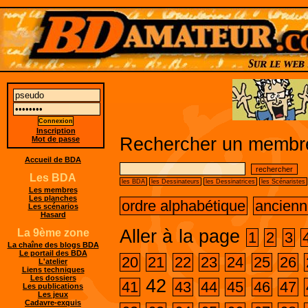
Inscription
Rechercher un membre
Mot de passe
Accueil de BDA
Les BDA
les BDA
les Dessinateurs
les Dessinatrices
les Scénaristes
Les membres
Les planches
ordre alphabétique
ancienn
Les scénarios
Hasard
Aller à la page
La 9ème zone
1
2
3
La chaîne des blogs BDA
Le portail des BDA
20
21
22
23
24
25
26
L'atelier
Liens techniques
Les dossiers
42
41
43
44
45
46
47
Les publications
Les jeux
Cadavre-exquis