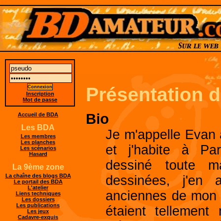
Présentation 
Inscription
Mot de passe
Bio
Accueil de BDA
Les BDA
Je m'appelle Evan 
Les membres
Les planches
et j'habite à Pa
Les scénarios
Hasard
dessiné toute 
La 9ème zone
La chaîne des blogs BDA
dessinées, j'en 
Le portail des BDA
L'atelier
anciennes de mon 
Liens techniques
Les dossiers
Les publications
étaient tellement
Les jeux
Cadavre-exquis