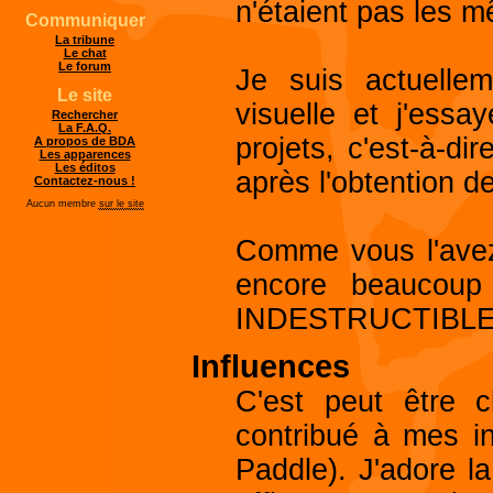
n'étaient pas les 
Communiquer
La tribune
Le chat
Le forum
Je suis actuell
Le site
visuelle et j'ess
Rechercher
La F.A.Q.
projets, c'est-à-d
A propos de BDA
Les apparences
Les éditos
après l'obtention 
Contactez-nous !
Aucun membre
sur le site
Comme vous l'avez 
encore beaucoup
INDESTRUCTIBLE! 
Influences
C'est peut être 
contribué à mes in
Paddle). J'adore la