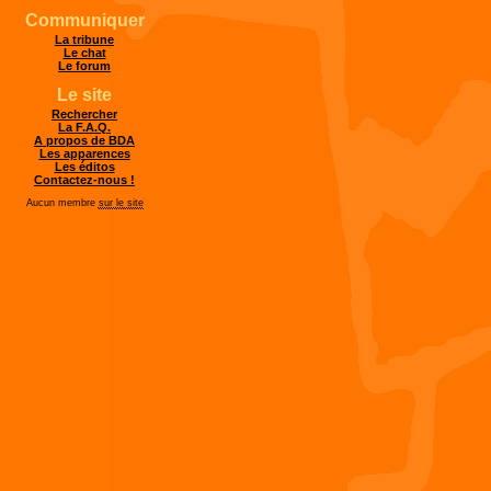
Communiquer
La tribune
Le chat
Le forum
Le site
Rechercher
La F.A.Q.
A propos de BDA
Les apparences
Les éditos
Contactez-nous !
Aucun membre
sur le site