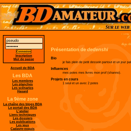
Présentation de
dedenshi
Inscription
Bio
Mot de passe
je fais plein de petit dessein partout et un jour p
Accueil de BDA
Influences
mes potes mes livres mon prof (shanno).
Les BDA
Projets en cours
Les membres
1 seul et un avec 2 potes
Les planches
Les scénarios
Hasard
La 9ème zone
La chaîne des blogs BDA
Le portail des BDA
L'atelier
Liens techniques
Les dossiers
Les publications
Les jeux
Cadavre-exquis