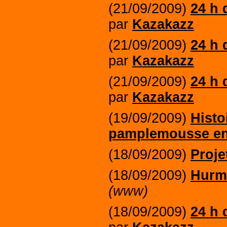
(21/09/2009)
24 h 
par
Kazakazz
(21/09/2009)
24 h 
par
Kazakazz
(21/09/2009)
24 h 
par
Kazakazz
(19/09/2009)
Histo
pamplemousse e
(18/09/2009)
Proje
(18/09/2009)
Hurmi
(www)
(18/09/2009)
24 h 