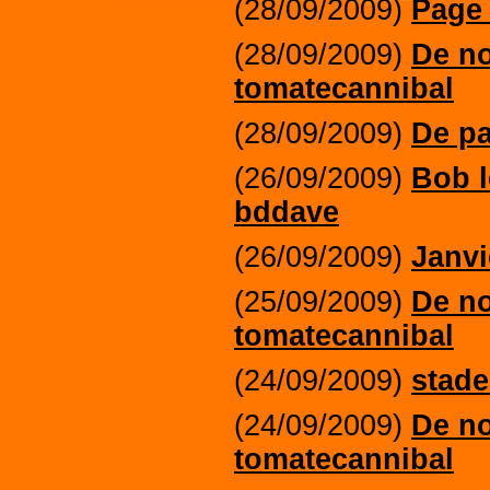
(28/09/2009)
Page
(28/09/2009)
De no
tomatecannibal
(28/09/2009)
De p
(26/09/2009)
Bob l
bddave
(26/09/2009)
Janvi
(25/09/2009)
De no
tomatecannibal
(24/09/2009)
stade
(24/09/2009)
De no
tomatecannibal