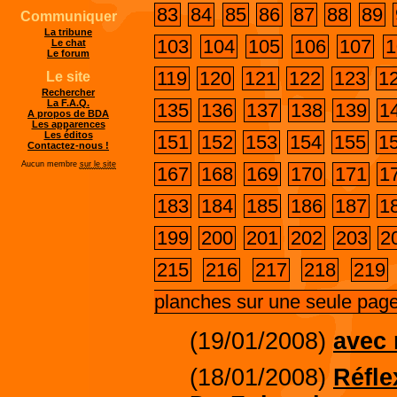
83
84
85
86
87
88
89
Communiquer
La tribune
103
104
105
106
107
1
Le chat
Le forum
119
120
121
122
123
1
Le site
Rechercher
La F.A.Q.
135
136
137
138
139
1
A propos de BDA
Les apparences
Les éditos
151
152
153
154
155
1
Contactez-nous !
Aucun membre
sur le site
167
168
169
170
171
1
183
184
185
186
187
1
199
200
201
202
203
2
215
216
217
218
219
planches sur une seule pag
(19/01/2008)
avec
(18/01/2008)
Réflex