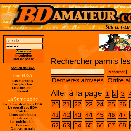
Inscription
Rechercher parmis les
Mot de passe
Accueil de BDA
Les BDA
Dernières arrivées
Ordre a
Les membres
Les planches
Les scénarios
Aller à la page
Hasard
1
2
3
La 9ème zone
20
21
22
23
24
25
26
La chaîne des blogs BDA
Le portail des BDA
L'atelier
41
42
43
44
45
46
47
Liens techniques
Les dossiers
Les publications
62
63
64
65
66
67
68
Les jeux
Cadavre-exquis