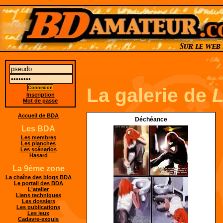
La galerie de
Inscription
Mot de passe
Accueil de BDA
Déchéance
Les BDA
Les membres
Les planches
Les scénarios
Hasard
La 9ème zone
La chaîne des blogs BDA
Le portail des BDA
L'atelier
Liens techniques
Les dossiers
Les publications
Les jeux
Cadavre-exquis