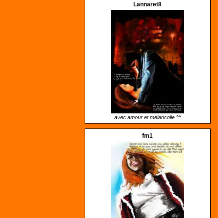
Lannaret8
avec amour et mélancolie ^^
fm1