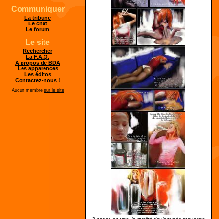
Communiquer
La tribune
Le chat
Le forum
Le site
Rechercher
La F.A.Q.
A propos de BDA
Les apparences
Les éditos
Contactez-nous !
Aucun membre
sur le site
3 pages en une, la qualité devient très moyenne