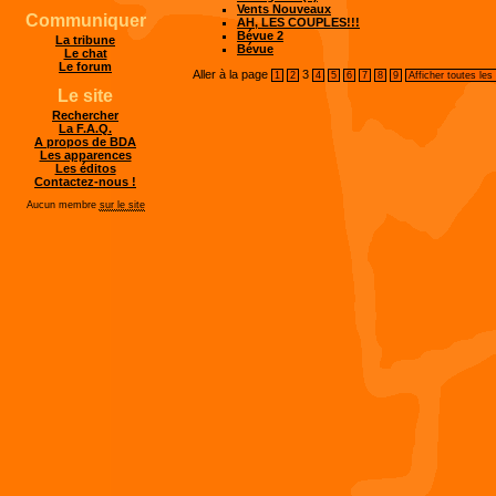
Vents Nouveaux
Communiquer
AH, LES COUPLES!!!
Bévue 2
La tribune
Bévue
Le chat
Le forum
Aller à la page
3
1
2
4
5
6
7
8
9
Afficher toutes les
Le site
Rechercher
La F.A.Q.
A propos de BDA
Les apparences
Les éditos
Contactez-nous !
Aucun membre
sur le site