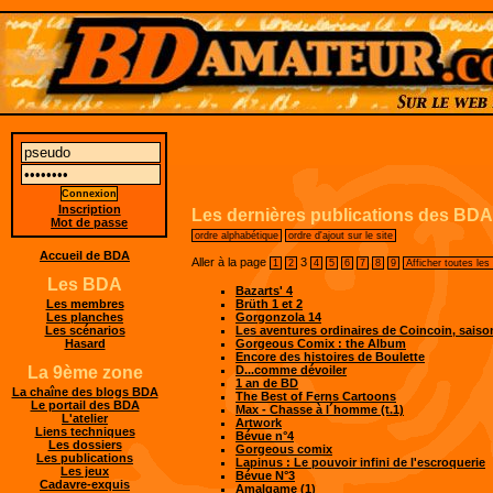
Inscription
Les dernières publications des BDA
Mot de passe
ordre alphabétique
ordre d'ajout sur le site
Accueil de BDA
Aller à la page
3
1
2
4
5
6
7
8
9
Afficher toutes les
Les BDA
Bazarts' 4
Brüth 1 et 2
Les membres
Gorgonzola 14
Les planches
Les aventures ordinaires de Coincoin, saiso
Les scénarios
Gorgeous Comix : the Album
Hasard
Encore des histoires de Boulette
D...comme dévoiler
La 9ème zone
1 an de BD
La chaîne des blogs BDA
The Best of Ferns Cartoons
Le portail des BDA
Max - Chasse à l´homme (t.1)
L'atelier
Artwork
Liens techniques
Bévue n°4
Les dossiers
Gorgeous comix
Les publications
Lapinus : Le pouvoir infini de l'escroquerie
Les jeux
Bévue N°3
Cadavre-exquis
Amalgame (1)