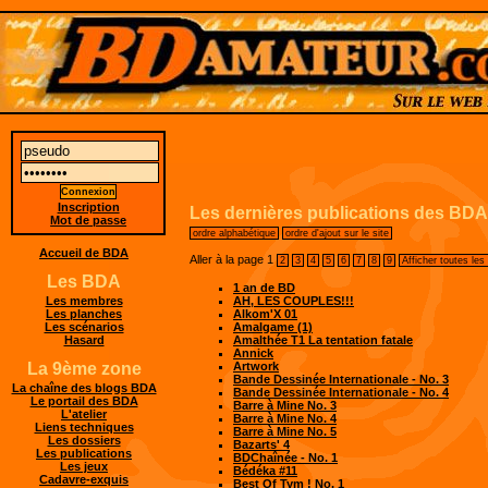
Inscription
Les dernières publications des BDA
Mot de passe
ordre alphabétique
ordre d'ajout sur le site
Accueil de BDA
Aller à la page
1
2
3
4
5
6
7
8
9
Afficher toutes les
Les BDA
1 an de BD
AH, LES COUPLES!!!
Les membres
Alkom'X 01
Les planches
Amalgame (1)
Les scénarios
Amalthée T1 La tentation fatale
Hasard
Annick
Artwork
La 9ème zone
Bande Dessinée Internationale - No. 3
La chaîne des blogs BDA
Bande Dessinée Internationale - No. 4
Le portail des BDA
Barre à Mine No. 3
L'atelier
Barre à Mine No. 4
Liens techniques
Barre à Mine No. 5
Les dossiers
Bazarts' 4
Les publications
BDChaînée - No. 1
Les jeux
Bédéka #11
Cadavre-exquis
Best Of Tym ! No. 1