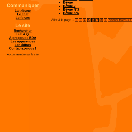
Bévue
Communiquer
Bévue 2
Bévue N°3
La tribune
Bévue n°4
Le chat
Le forum
Aller à la page
1
2
3
4
5
6
7
8
9
Afficher toutes les
Le site
Rechercher
La F.A.Q.
A propos de BDA
Les apparences
Les éditos
Contactez-nous !
Aucun membre
sur le site