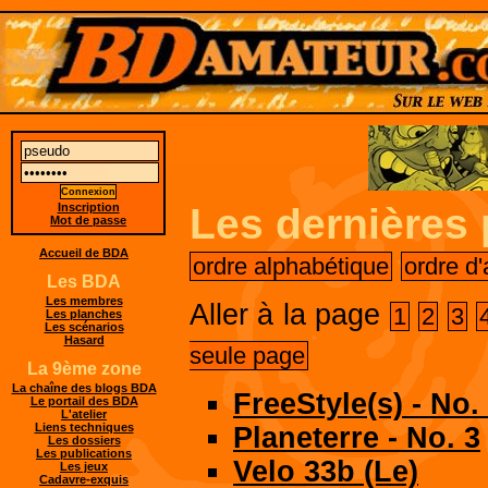
Inscription
Les dernières
Mot de passe
Accueil de BDA
ordre alphabétique
ordre d'
Les BDA
Les membres
Aller à la page
1
2
3
Les planches
Les scénarios
Hasard
seule page
La 9ème zone
La chaîne des blogs BDA
FreeStyle(s) - No.
Le portail des BDA
L'atelier
Liens techniques
Planeterre - No. 3
Les dossiers
Les publications
Velo 33b (Le)
Les jeux
Cadavre-exquis