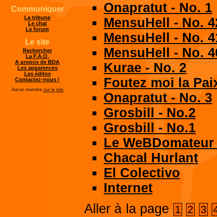
Onapratut - No. 1
Communiquer
La tribune
MensuHell - No. 4
Le chat
Le forum
MensuHell - No. 4
Le site
MensuHell - No. 4
Rechercher
La F.A.Q.
A propos de BDA
Kurae - No. 2
Les apparences
Les éditos
Foutez moi la Pai
Contactez-nous !
Aucun membre
sur le site
Onapratut - No. 3
Grosbill - No.2
Grosbill - No.1
Le WeBDomateur -
Chacal Hurlant
El Colectivo
Internet
Aller à la page
1
2
3