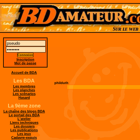
Inscription
Mot de passe
Accueil de BDA
Les BDA
philduth
Les membres
Les planches
Les scénarios
Hasard
La 9ème zone
La chaîne des blogs BDA
Le portail des BDA
L'atelier
Liens techniques
Les dossiers
Les publications
Les jeux
Cadavre-exquis