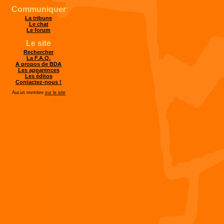
Communiquer
La tribune
Le chat
Le forum
Le site
Rechercher
La F.A.Q.
A propos de BDA
Les apparences
Les éditos
Contactez-nous !
Aucun membre
sur le site