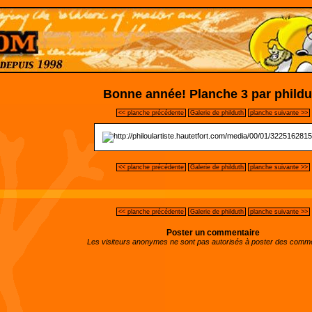
Bonne année! Planche 3 par phildu
<< planche précédente
Galerie de philduth
planche suivante >>
<< planche précédente
Galerie de philduth
planche suivante >>
<< planche précédente
Galerie de philduth
planche suivante >>
Poster un commentaire
Les visiteurs anonymes ne sont pas autorisés à poster des comme