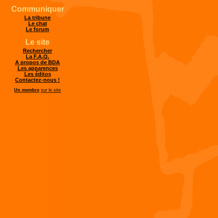
Communiquer
La tribune
Le chat
Le forum
Le site
Rechercher
La F.A.Q.
A propos de BDA
Les apparences
Les éditos
Contactez-nous !
Un membre
sur le site