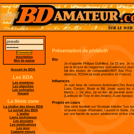
Présentation de
philduth
Inscription
Bio
Mot de passe
Je m'appelle Philippe Duthilleul, j'ai 33 ans. J
par la lecture de magazines spécialisés(Le journa
Accueil de BDA
fait des études de comptabilité(BEP, Bac Pro).
distance, l'EDAA (la toute première en France).
Les BDA
Influences
Les membres
Je suis fana de cartoons Américains(Tex Avery,
Les planches
Luke, Gaston, Boule et Bill...)mais aussi le
Les scénarios
blancs...). De plus, j'ai un lien de parenté av
Hasard
(Lanfeust de Troy et des étoiles). A une époque, 
La 9ème zone
Projets en cours
Une série familiale sur l'écologie intitulée "Le
La chaîne des blogs BDA
un jeune couple d'humains, Laurent et Sonia. J
Le portail des BDA
par une bande de quatre adolescents et leur chie
L'atelier
Liens techniques
Les dossiers
Les publications
Les jeux
Cadavre-exquis