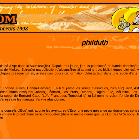
philduth
e suis né à Apt dans le Vaucluse(84). Depuis tout jeune, je suis passionné de bande dessinné 
l de Mickey, Spirou)et ma collection d'albums(j'en ai au moins trois bibliothèques pleines). A p
 Depuis presque un an, je suis des cours de formation d'illustarteur dans une école d'arts
 Looney Tunes, Hanna-Barbera). En b.d, j'aime les séries classiques, bien sûr(Tintin, Ast
s séries humouristiques(Cubitus, Léonard, Les Profs, Ducobu, L'agent 212, Mélusine, Le
ec la soeur de Bernard Capo (Loïc Francceur, Tombelaine) et j'ai comme voisin l'oncle de Di
j'ai essayé les mangas, j'ai vite abandonné.
s bons conseils d'Eco" qui raconte les aventures d'Eco, une petite mésange qui donne des conse
'ai en tête le projet d'une série d'enquêtes (dans le même genre que Le club des 5/ Scooby
n...