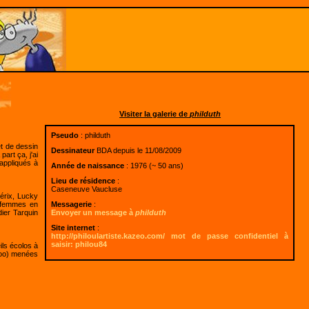
Visiter la galerie de
philduth
Pseudo
: philduth
et de dessin
Dessinateur
BDA depuis le 11/08/2009
art ça, j'ai
 appliqués à
Année de naissance
: 1976 (~ 50 ans)
Lieu de résidence
:
Caseneuve Vaucluse
érix, Lucky
Messagerie
:
s femmes en
Envoyer un message à
philduth
dier Tarquin
Site internet
:
http://philoulartiste.kazeo.com/ mot de passe confidentiel à
saisir: philou84
ils écolos à
-Doo) menées