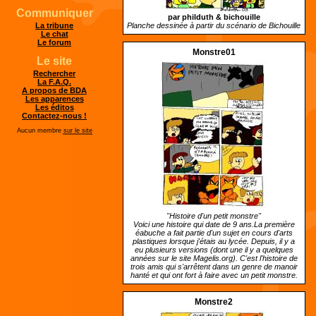
Communiquer
par philduth &
bichouille
Planche dessinée à partir du scénario de Bichouille
La tribune
Le chat
Le forum
Monstre01
Le site
Rechercher
La F.A.Q.
A propos de BDA
Les apparences
Les éditos
Contactez-nous !
Aucun membre
sur le site
"Histoire d'un petit monstre"
Voici une histoire qui date de 9 ans.La première
éabuche a fait partie d'un sujet en cours d'arts
plastiques lorsque j'étais au lycée. Depuis, il y a
eu plusieurs versions (dont une il y a quelques
années sur le site Magelis.org). C'est l'histoire de
trois amis qui s'arrêtent dans un genre de manoir
hanté et qui ont fort à faire avec un petit monstre.
Monstre2