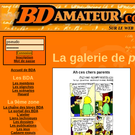
La galerie de
p
Inscription
Mot de passe
Accueil de BDA
Ah ces chers parents
Les BDA
Les membres
Les planches
Les scénarios
Hasard
La 9ème zone
La chaîne des blogs BDA
Le portail des BDA
L'atelier
Liens techniques
Les dossiers
Les publications
Les jeux
Cadavre-exquis