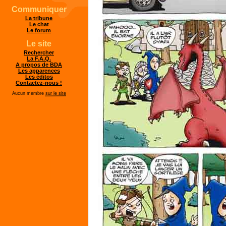
Communiquer
La tribune
Le chat
Le forum
Le site
Rechercher
La F.A.Q.
A propos de BDA
Les apparences
Les éditos
Contactez-nous !
Aucun membre
sur le site