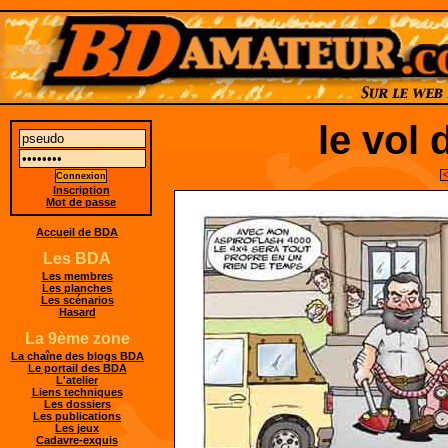
le vol
<
Inscription
Mot de passe
Accueil de BDA
Les BDA
Les membres
Les planches
Les scénarios
Hasard
La 9ème zone
La chaîne des blogs BDA
Le portail des BDA
L'atelier
Liens techniques
Les dossiers
Les publications
Les jeux
Cadavre-exquis