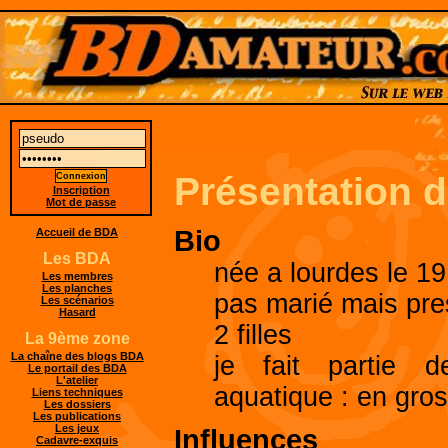
Présentation 
Inscription
Mot de passe
Bio
Accueil de BDA
Les BDA
née a lourdes le 1
Les membres
Les planches
pas marié mais pr
Les scénarios
Hasard
2 filles
La 9ème zone
La chaîne des blogs BDA
je fait partie d
Le portail des BDA
L'atelier
aquatique : en gros 
Liens techniques
Les dossiers
Les publications
Les jeux
Influences
Cadavre-exquis