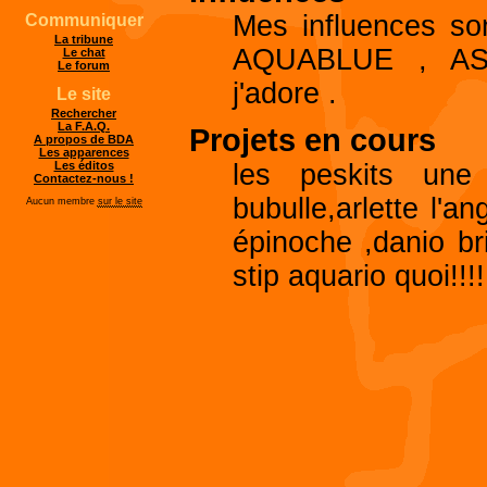
Mes influences so
Communiquer
La tribune
AQUABLUE , AS
Le chat
Le forum
j'adore .
Le site
Rechercher
La F.A.Q.
Projets en cours
A propos de BDA
Les apparences
les peskits une
Les éditos
Contactez-nous !
bubulle,arlette l'an
Aucun membre
sur le site
épinoche ,danio bri
stip aquario quoi!!!!