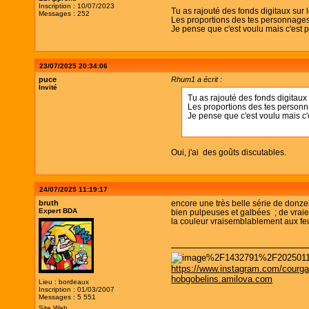
Inscription : 10/07/2023
Tu as rajouté des fonds digitaux sur 
Messages : 252
Les proportions des tes personnages
Je pense que c'est voulu mais c'est 
23/07/2025 20:34:06
puce
Rhum1 a écrit :
Invité
Tu as rajouté des fonds digitaux
Les proportions des tes person
Je pense que c'est voulu mais c'
Oui, j'ai des goûts discutables.
24/07/2025 11:19:17
bruth
encore une très belle série de donze
Expert BDA
bien pulpeuses et galbées ; de vraie
la couleur vraisemblablement aux feu
https://www.instagram.com/courga
hobgobelins.amilova.com
Lieu : bordeaux
Inscription : 01/03/2007
Messages : 5 551
Site Web