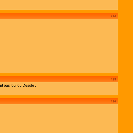
#14
#15
nt pas fou fou Désolé .
#16