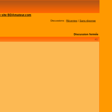
 le site BDAmateur.com
Discussions :
Récentes
|
Sans réponse
Discussion fermée
#1