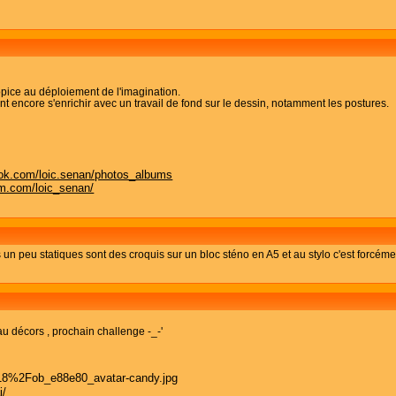
opice au déploiement de l'imagination.
t encore s'enrichir avec un travail de fond sur le dessin, notamment les postures.
ook.com/loic.senan/photos_albums
am.com/loic_senan/
un peu statiques sont des croquis sur un bloc sténo en A5 et au stylo c'est forcéme
 décors , prochain challenge -_-'
i/