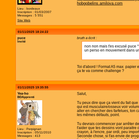
hobgobelins.amilova.com
Lieu : bordeaux
Inscription : 01/03/2007
Messages : 5 551
Site Web
01/11/2025 18:24:22
puce
bruth a écrit :
Invité
non non mais t'es excusé puce 
un perso en mouvement dans un 
Toi d'abord ! Format A5 max papier et
ça te va comme challenge ?
01/11/2025 19:35:55
Yea-ho
Salut,
BDApprenti
Tu peux dire que ça vient du fait qu
qui est musculaire/osseux voir volum
aller en chercher des farfelues, ton 
les mêmes défauts, point.
Tu devrais commencer par arrêter de t
t'aider que tes dessins vont paraitre
Lieu : Perpignan
crayon, à l'encre, par ordi, peu impor
Inscription : 05/11/2010
Seconde chose, si t'as envie de progre
Messages : 413