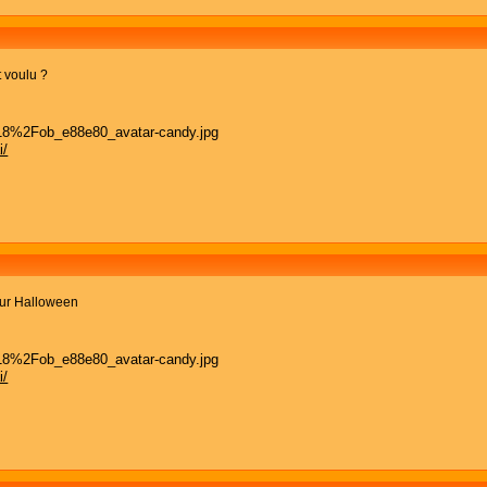
st voulu ?
i/
ur Halloween
i/