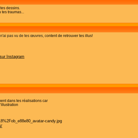
tes dessins.
 tes traumas...
 n'ai pas vu de tes œuvres, c
ontent de retrouver tes illus!
 sur Instagram
ent dans tes réalisations car
'illustration
i/