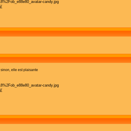
i/
sinon, elle est plaisante
i/