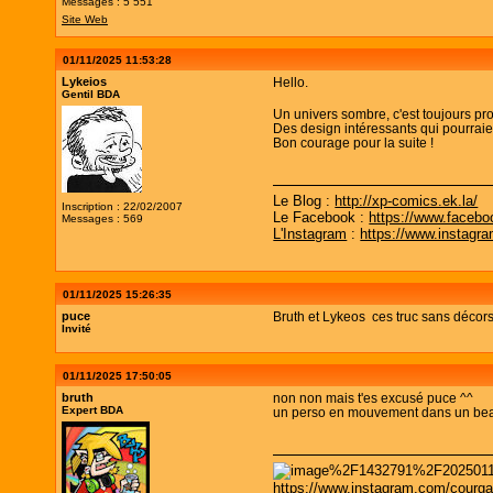
Messages : 5 551
Site Web
01/11/2025 11:53:28
Lykeios
Hello.
Gentil BDA
Un univers sombre, c'est toujours pr
Des design intéressants qui pourraien
Bon courage pour la suite !
Le Blog :
http://xp-comics.ek.la/
Inscription : 22/02/2007
Le Facebook :
https://www.faceb
Messages : 569
L'Instagram
:
https://www.instagr
01/11/2025 15:26:35
puce
Bruth et Lykeos ces truc sans décors 
Invité
01/11/2025 17:50:05
bruth
non non mais t'es excusé puce ^^
Expert BDA
un perso en mouvement dans un beau
https://www.instagram.com/courga