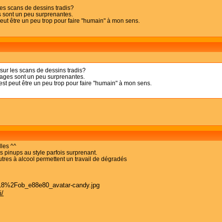
les scans de dessins tradis?
 sont un peu surprenantes.
peut être un peu trop pour faire "humain" à mon sens.
 sur les scans de dessins tradis?
nages sont un peu surprenantes.
est peut être un peu trop pour faire "humain" à mon sens.
lles ^^
s pinups au style parfois surprenant.
tres à alcool permettent un travail de dégradés
i/