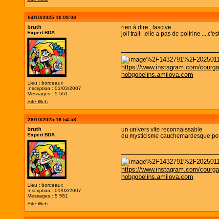
04/10/2025 10:09:03
bruth
rien à dire , lascive
Expert BDA
joli trait ,elle a pas de poitrine ....c'e
https://www.instagram.com/courga
hobgobelins.amilova.com
Lieu : bordeaux
Inscription : 01/03/2007
Messages : 5 551
Site Web
28/10/2025 16:54:58
bruth
un univers vite reconnaissable
Expert BDA
du mysticisme cauchemardesque po
https://www.instagram.com/courga
hobgobelins.amilova.com
Lieu : bordeaux
Inscription : 01/03/2007
Messages : 5 551
Site Web