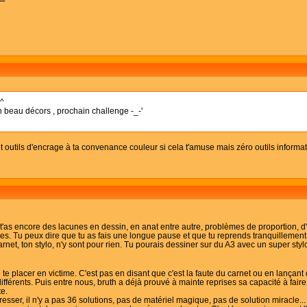
^^
beau décors , prochain challenge -_-'
 outils d'encrage à ta convenance couleur si cela t'amuse mais zéro outils informat
e t'as encore des lacunes en dessin, en anat entre autre, problèmes de proportion,
es. Tu peux dire que tu as fais une longue pause et que tu reprends tranquillement
carnet, ton stylo, n'y sont pour rien. Tu pourais dessiner sur du A3 avec un super st
e placer en victime. C'est pas en disant que c'est la faute du carnet ou en lançant
 différents. Puis entre nous, bruth a déjà prouvé à mainte reprises sa capacité à fair
te.
sser, il n'y a pas 36 solutions, pas de matériel magique, pas de solution miracle... I