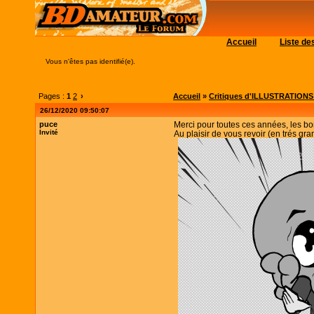
Accueil
Liste d
Vous n'êtes pas identifié(e).
Pages :
1
2
›
Accueil
»
Critiques d'ILLUSTRATIONS (c
26/12/2020 09:50:07
puce
Merci pour toutes ces années, les 
Invité
Au plaisir de vous revoir (en trés g