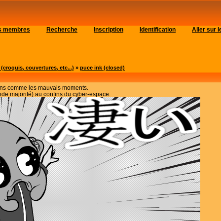
es membres
Recherche
Inscription
Identification
Aller sur
roquis, couvertures, etc...)
»
puce ink (closed)
bons comme les mauvais moments.
rande majorité) au confins du cyber-espace.