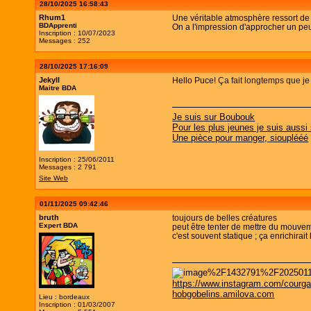
28/10/2025 16:58:43
Rhum1
Une véritable atmosphère ressort de 
BDApprenti
On a l'impression d'approcher un peu
Inscription : 10/07/2023
Messages : 252
28/10/2025 17:16:09
Jekyll
Hello Puce!
Ça fait longtemps que je
Maitre BDA
Je suis sur Boubouk
Pour les plus jeunes je suis aussi
Une pièce pour manger, siouplééé
Inscription : 25/06/2011
Messages : 2 791
Site Web
01/11/2025 09:42:46
bruth
toujours de belles créatures
Expert BDA
peut être tenter de mettre du mouvem
c'est souvent statique ; ça enrichirait l
https://www.instagram.com/courga
hobgobelins.amilova.com
Lieu : bordeaux
Inscription : 01/03/2007