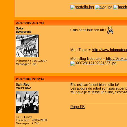
28/07/2009 21:47:58
Soka
Crus dans tout son art !
BDApprenti
Mon Topic =
http://www.bdamate
Mon Blog Bestiaire =
http://0soka
Inscription : 31/10/2007
Messages : 391
28/07/2009 22:22:45
SaihtReb
Elle est carrément bien celle-là!
Maitre BDA
Les appuis du robot sont pas super pa
'faut que je te fasse une line, c'est vra
Page FB
Lieu : Orsay
Inscription : 23/07/2003
Messages : 2 740