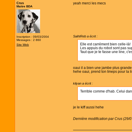
Crus
yeah merci les mecs
Maitre BDA
SaihtReb a écrit :
Inscription : 09/03/2004
Messages : 2 860
Elle est carrément bien celle-là!
Site Web
Les appuis du robot sont pas supe
'faut que je te fasse une line, c'es
oaui il a bien une jambe plus grande q
hehe oaui, prend ton tmeps pour la li
kilyan a écrit :
Terrible comme d'hab. Celui dans 
je le kiff aussi hehe
Dernière modification par Crus (29/