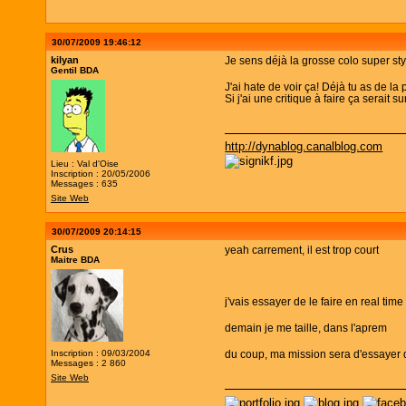
30/07/2009 19:46:12
kilyan
Je sens déjà la grosse colo super st
Gentil BDA
J'ai hate de voir ça! Déjà tu as de l
Si j'ai une critique à faire ça serait 
http://dynablog.canalblog.com
Lieu : Val d'Oise
Inscription : 20/05/2006
Messages : 635
Site Web
30/07/2009 20:14:15
Crus
yeah carrement, il est trop court
Maitre BDA
j'vais essayer de le faire en real time
demain je me taille, dans l'aprem
Inscription : 09/03/2004
du coup, ma mission sera d'essayer de
Messages : 2 860
Site Web