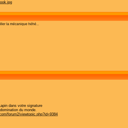
iller la mécanique héhé...
 Lapin dans votre signature
sa domination du monde.
.com/forum2/viewtopic.php?id=9384