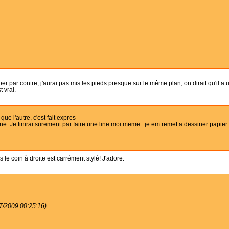
r par contre, j'aurai pas mis les pieds presque sur le même plan, on dirait qu'il a 
t vrai.
ue l'autre, c'est fait expres
ne. Je finirai surement par faire une line moi meme...je em remet a dessiner papier
le coin à droite est carrément stylé! J'adore.
07/2009 00:25:16)