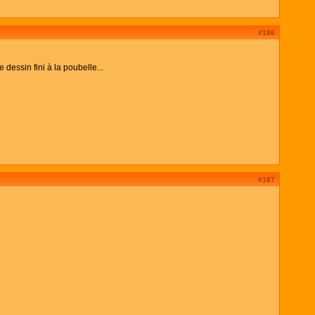
#186
dessin fini à la poubelle...
#187