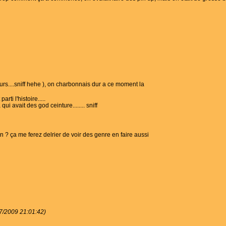
jours....sniff hehe ), on charbonnais dur a ce moment la
rti l'histoire.....
 qui avait des god ceinture........ sniff
n ? ça me ferez delrier de voir des genre en faire aussi
07/2009 21:01:42)