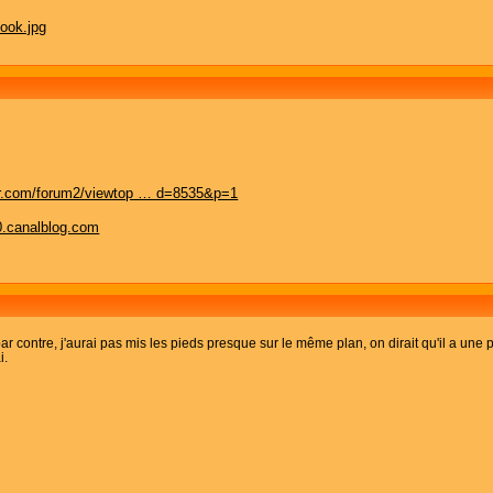
ur.com/forum2/viewtop … d=8535&p=1
0.canalblog.com
r contre, j'aurai pas mis les pieds presque sur le même plan, on dirait qu'il a une p
i.