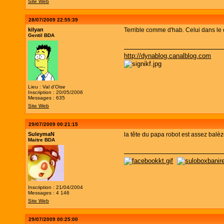
Site Web
28/07/2009 22:55:39
kilyan
Terrible comme d'hab. Celui dans le c
Gentil BDA
http://dynablog.canalblog.com
Lieu : Val d'Oise
Inscription : 20/05/2006
Messages : 635
Site Web
29/07/2009 00:21:15
SuleymaN
la tête du papa robot est assez balèz
Maitre BDA
Inscription : 21/04/2004
Messages : 4 146
Site Web
29/07/2009 00:25:00