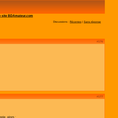
 le site BDAmateur.com
Discussions :
Récentes
|
Sans réponse
#176
#177
ele, alors :