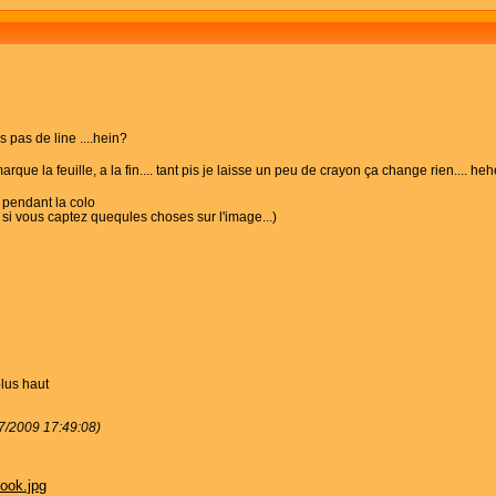
 pas de line ....hein?
que la feuille, a la fin.... tant pis je laisse un peu de crayon ça change rien.... he
r pendant la colo
 si vous captez quequles choses sur l'image...)
plus haut
07/2009 17:49:08)