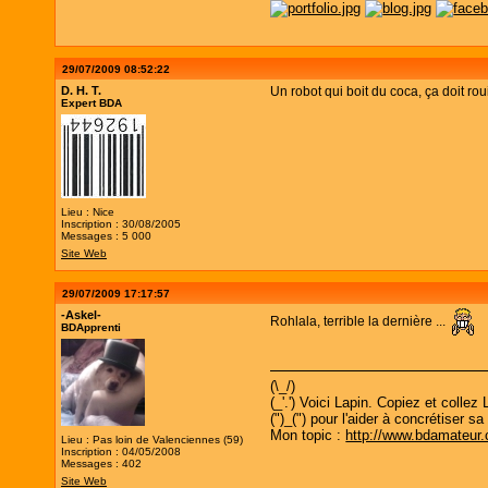
29/07/2009 08:52:22
D. H. T.
Un robot qui boit du coca, ça doit rou
Expert BDA
Lieu : Nice
Inscription : 30/08/2005
Messages : 5 000
Site Web
29/07/2009 17:17:57
-Askel-
Rohlala, terrible la dernière ...
BDApprenti
(\_/)
(_'.') Voici Lapin. Copiez et collez
(")_(") pour l'aider à concrétiser 
Mon topic :
http://www.bdamateur
Lieu : Pas loin de Valenciennes (59)
Inscription : 04/05/2008
Messages : 402
Site Web