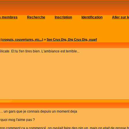
es membres
Recherche
Inscription
Identification
Aller sur
roquis, couvertures, etc...)
»
See Crus Dig, Dig Crus Dig, ouarf
icate. Et tu t'en tires bien. L'ambiance est terrible...
... un gars que je connais depuis un moment deja
urquoi mog l'aime pas ?
plus trop comment ça a commencé, on ovulait faire des pin up, mais on etait de grosse br