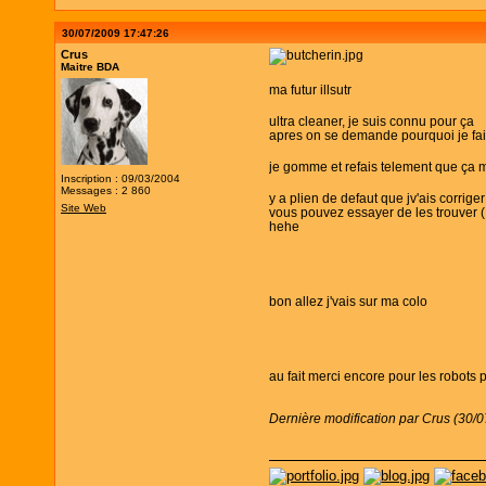
30/07/2009 17:47:26
Crus
Maitre BDA
ma futur illsutr
ultra cleaner, je suis connu pour ça
apres on se demande pourquoi je fais
je gomme et refais telement que ça mar
Inscription : 09/03/2004
Messages : 2 860
y a plien de defaut que jv'ais corrige
Site Web
vous pouvez essayer de les trouver (
hehe
bon allez j'vais sur ma colo
au fait merci encore pour les robots 
Dernière modification par Crus (30/