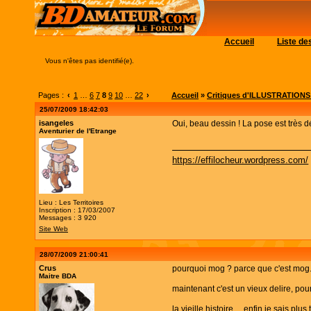
Accueil
Liste d
Vous n'êtes pas identifié(e).
Pages :
‹
1
…
6
7
8
9
10
…
22
›
Accueil
»
Critiques d'ILLUSTRATIONS (c
25/07/2009 18:42:03
isangeles
Oui, beau dessin ! La pose est très dél
Aventurier de l'Etrange
https://effilocheur.wordpress.com/
Lieu : Les Territoires
Inscription : 17/03/2007
Messages : 3 920
Site Web
28/07/2009 21:00:41
Crus
pourquoi mog ? parce que c'est mog.
Maitre BDA
maintenant c'est un vieux delire, po
la vieille histoire.... enfin je sais 