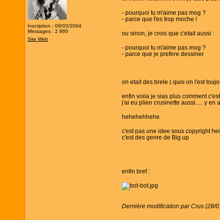
- pourquoi tu m'aime pas mog ?
- parce que t'es trop moche !
Inscription : 09/03/2004
Messages : 2 860
ou sinon, je crois que c'etait aussi :
Site Web
- pourquoi tu m'aime pas mog ?
- parce que je prefere dessiner
on etait des brele ( quoi on l'est tou
enfin voila je sias plus comment c'est pa
j'ai eu plien crusinette aussi..... y en a
hehehehhehe
c'est pas une idee sous copyright hei
c'est des genre de Big up
enfin bref :
Dernière modification par Crus (28/