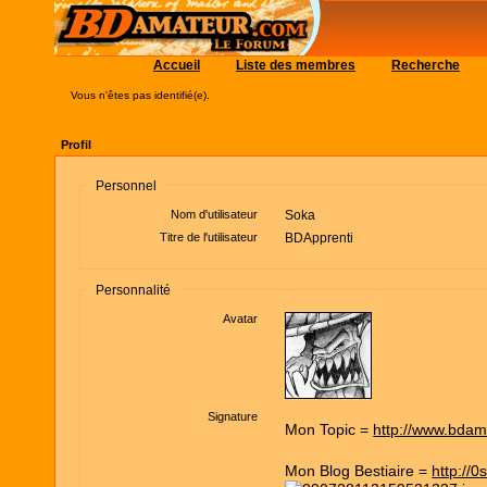
Accueil
Liste des membres
Recherche
Vous n'êtes pas identifié(e).
Profil
Personnel
Nom d'utilisateur
Soka
Titre de l'utilisateur
BDApprenti
Personnalité
Avatar
Signature
Mon Topic =
http://www.bda
Mon Blog Bestiaire =
http://