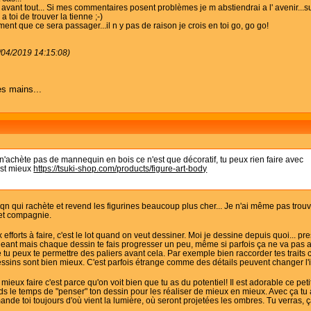
r avant tout... Si mes commentaires posent problèmes je m abstiendrai a l' avenir...s
a toi de trouver la tienne ;-)
ent que ce sera passager...il n y pas de raison je crois en toi go, go go!
6/04/2019 14:15:08)
es mains...
 n'achète pas de mannequin en bois ce n'est que décoratif, tu peux rien faire avec
st mieux
https://tsuki-shop.com/products/figure-art-body
qqn qui rachète et revend les figurines beaucoup plus cher... Je n'ai même pas trou
 et compagnie.
forts à faire, c'est le lot quand on veut dessiner. Moi je dessine depuis quoi... pre
geant mais chaque dessin te fais progresser un peu, même si parfois ça ne va pas au
ue tu peux te permettre des paliers avant cela. Par exemple bien raccorder tes traits 
essins sont bien mieux. C'est parfois étrange comme des détails peuvent changer l
ieux faire c'est parce qu'on voit bien que tu as du potentiel! Il est adorable ce pet
ds le temps de "penser" ton dessin pour les réaliser de mieux en mieux. Avec ça tu a
e toi toujours d'où vient la lumière, où seront projetées les ombres. Tu verras, ça