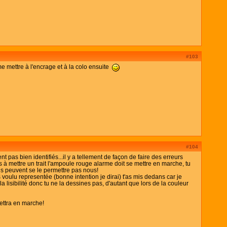
#103
e mettre à l'encrage et à la colo ensuite
#104
nt pas bien identifiés...il y a tellement de façon de faire des erreurs
tes à mettre un trait l'ampoule rouge alarme doit se mettre en marche, tu
bons peuvent se le permettre pas nous!
 voulu representée (bonne intention je dirai) t'as mis dedans car je
la lisibilité donc tu ne la dessines pas, d'autant que lors de la couleur
mettra en marche!