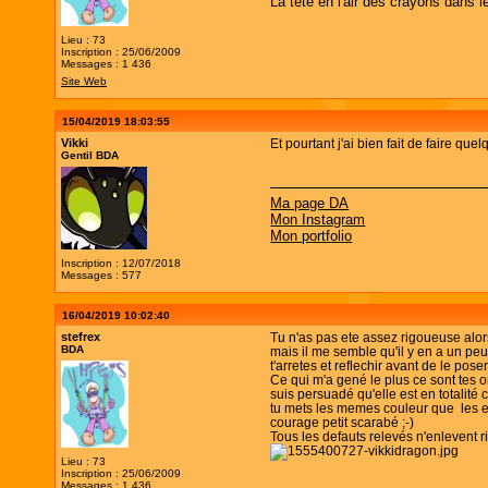
La tête en l'air des crayons dans l
Lieu : 73
Inscription : 25/06/2009
Messages : 1 436
Site Web
15/04/2019 18:03:55
Vikki
Et pourtant j'ai bien fait de faire q
Gentil BDA
Ma page DA
Mon Instagram
Mon portfolio
Inscription : 12/07/2018
Messages : 577
16/04/2019 10:02:40
stefrex
Tu n'as pas ete assez rigoueuse alors.
BDA
mais il me semble qu'il y en a un peu 
t'arretes et reflechir avant de le pos
Ce qui m'a gené le plus ce sont tes o
suis persuadé qu'elle est en totalité 
tu mets les memes couleur que les e
courage petit scarabé ;-)
Tous les defauts relevés n'enlevent ri
Lieu : 73
Inscription : 25/06/2009
Messages : 1 436