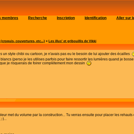
es membres
Recherche
Inscription
Identification
Aller sur
roquis, couvertures, etc...)
»
Les illus' et gribouillis de Vikki
un style chibi ou cartoon, je n'avais pas eu le besoin de lui ajouter des écailles
 blancs (perso je les utilises parfois pour faire ressortir les lumières quand je bo
s que je risquerais de foirer complètement mon dessin
eur met du volume par la construction... Tu verras ensuite pour placer les rehauts et 
-)...