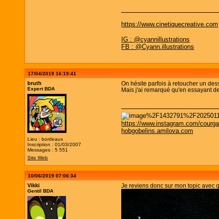
https://www.cinetiquecreative.com
IG : @cyannillustrations
FB : @Cyann.illustrations
17/04/2019 16:19:41
bruth
On hésite parfois à retoucher un des
Expert BDA
Mais j'ai remarqué qu'en essayant de
https://www.instagram.com/courga
hobgobelins.amilova.com
Lieu : bordeaux
Inscription : 01/03/2007
Messages : 5 551
Site Web
10/06/2019 07:06:34
Vikki
Je reviens donc sur mon topic avec
Gentil BDA