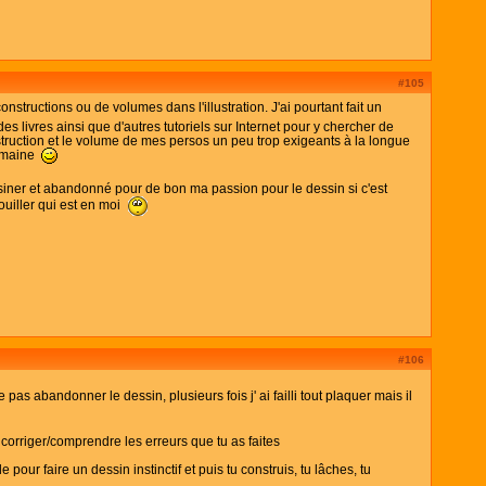
#105
structions ou de volumes dans l'illustration. J'ai pourtant fait un
 livres ainsi que d'autres tutoriels sur Internet pour y chercher de
nstruction et le volume de mes persos un peu trop exigeants à la longue
domaine
dessiner et abandonné pour de bon ma passion pour le dessin si c'est
ouiller qui est en moi
#106
as abandonner le dessin, plusieurs fois j' ai failli tout plaquer mais il
corriger/comprendre les erreurs que tu as faites
our faire un dessin instinctif et puis tu construis, tu lâches, tu