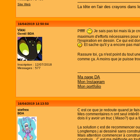
Site Web
La tête en l'air des crayons dans l
16/04/2019 12:50:04
Vikki
Pfffff
Je sais pas toi mais là je c
Gentil BDA
maximum d'efforts nécessaires pour re
l'inspiration en dessin. Ce qui est d
Et sache qu'il y a encore pas mal
Rassure toi, ça n'est point du tout u
comme ça. A moins que je puisse trouv
Inscription : 12/07/2018
Messages : 577
Ma page DA
Mon Instagram
Mon portfolio
16/04/2019 14:13:53
stefrex
C est ce que je redoute quand je fais
BDA
Mes commentaires n ont seul intérêt q
dois il y avoir un truc ( Maso?) qui a 
La solution c est de recommencer ou/
Longtemps j ai dessiné sans construire 
Mais attention commencer à construire
construis... C est ma méthode en tout