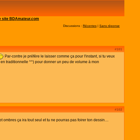
 le site BDAmateur.com
Discussions :
Récentes
|
Sans réponse
#101
Par-contre je préfère le laisser comme ça pour l'instant, si tu veux
sse en traditionnelle ^^) pour donner un peu de volume à mon
#102
ombres ça ira tout seul et tu ne pourras pas foirer ton dessin....