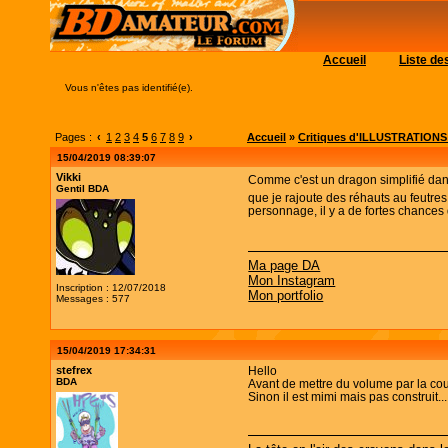
Accueil
Liste d
Vous n'êtes pas identifié(e).
Pages :
‹
1
2
3
4
5
6
7
8
9
›
Accueil
»
Critiques d'ILLUSTRATIONS (c
15/04/2019 08:39:07
Vikki
Comme c'est un dragon simplifié dans 
Gentil BDA
que je rajoute des réhauts au feutres
personnage, il y a de fortes chance
Ma page DA
Mon Instagram
Inscription : 12/07/2018
Mon portfolio
Messages : 577
15/04/2019 17:34:31
stefrex
Hello
BDA
Avant de mettre du volume par la coul
Sinon il est mimi mais pas construit... ;