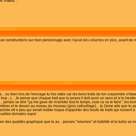
es mains...
uelque constructions sur mon personnage avec
l'ajout des volumes en plus,
avant de m
.. ou bien lors de l'encrage tu t'es ratée car les bons traits de ton crayonnée n'étaie
trop ;-)... Je pense que chaque trait que tu poses il doit avoir un sens et si tu hesi
er... jamais se dire "ça me gave de m'arreter tout le temps, ouai ca va le faire", les 
mbres et le dessin au niveau du museau (gros cafouillage)... la 2eme aile que tu as
cachée etl e peu qui serait visible risque d'apporter des bouts de traits qui nuisent à 
cailles dorsales oups!
en des qualités graphique que tu as... penses "volumes" et lisibilité et le turbo se 