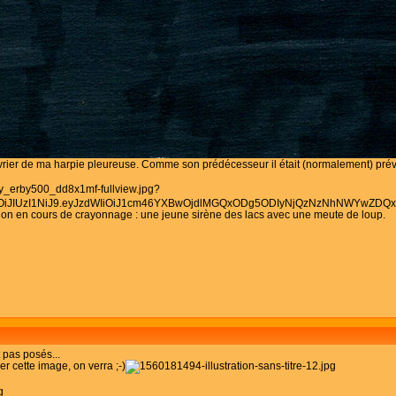
évrier de ma harpie pleureuse. Comme son prédécesseur il était (normalement) prévu 
tion en cours de crayonnage : une jeune sirène des lacs avec une meute de loup.
 pas posés...
ner cette image, on verra ;-)