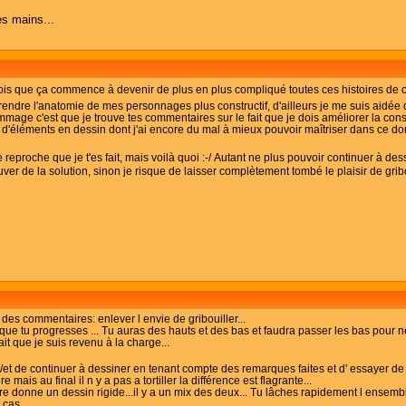
es mains...
rois que ça commence à devenir de plus en plus compliqué toutes ces histoires de con
ndre l'anatomie de mes personnages plus constructif, d'ailleurs je me suis aidée des
ommage c'est que je trouve tes commentaires sur le fait que je dois améliorer la co
 d'éléments en dessin dont j'ai encore du mal à mieux pouvoir maîtriser dans ce 
ne reproche que je t'es fait, mais voilà quoi :-/ Autant ne plus pouvoir continuer à 
er de la solution, sinon je risque de laisser complètement tombé le plaisir de grib
 des commentaires: enlever l envie de gribouiller...
ue tu progresses ... Tu auras des hauts et des bas et faudra passer les bas pour ne p
fait que je suis revenu à la charge...
et de continuer à dessiner en tenant compte des remarques faites et d' essayer de 
mais au final il n y a pas a tortiller la différence est flagrante...
 donne un dessin rigide...il y a un mix des deux... Tu lâches rapidement l ensemble p
 cas...