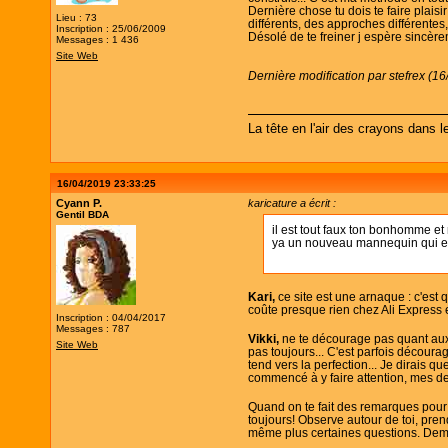
Dernière chose tu dois te faire plaisi
Lieu : 73
différents, des approches différentes, 
Inscription : 25/06/2009
Désolé de te freiner j espère sincèrem
Messages : 1 436
Site Web
Dernière modification par stefrex (1
La tête en l'air des crayons dans l
16/04/2019 23:33:25
Cyann P.
karicature a écrit :
Gentil BDA
il est tout faux ton bonhomme et
ya un nouveau mannequin qui e
Kari,
ce site est une arnaque : c'est 
coûte presque rien chez Ali Express
Inscription : 04/04/2017
Messages : 787
Vikki,
ne te décourage pas quant aux ef
Site Web
pas toujours... C'est parfois découra
tend vers la perfection... Je dirais q
commencé à y faire attention, mes d
Quand on te fait des remarques pour m
toujours! Observe autour de toi, pren
même plus certaines questions. Demand