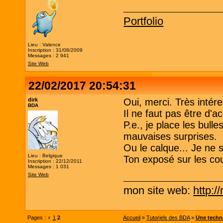
Portfolio
Lieu : Valence
Inscription : 31/08/2009
Messages : 2 941
Site Web
22/02/2017 20:54:31
dirk
Oui, merci. Très intér
BDA
Il ne faut pas être d'a
P.e., je place les bulle
mauvaises surprises.
Ou le calque... Je ne 
Lieu : Belgique
Ton exposé sur les coul
Inscription : 22/12/2011
Messages : 1 031
Site Web
mon site web:
http:
Pages :
‹
1
2
Accueil
»
Tutoriels des BDA
»
Une techni