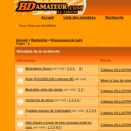
Accueil
Liste des membres
Recherche
Vous n'êtes pas identifié(e).
Accueil
»
Recherche
»
Discussions de rudy
Pages :
1
Résultats de la recherche
Discussion
Forum
Illustrations Divers
par rudy
[
1
2
3
…
8
]
Critiques d'ILLUSTRA
Rudy ROUSSELEAU coloriste BD
par rudy
Mises à Jour de votre 
illustration reine des lames
par rudy
[
1
2
]
Critiques d'ILLUSTRA
recherche de perso
par rudy
[
1
2
3
4
]
Critiques d'ILLUSTRA
Quelque travaux de Colorisation
par rudy
[
1
2
3
4
Critiques d'ILLUSTRA
]
Voici d'autre croquis de mon nouveau projet en
Critiques d'ILLUSTRA
cour.
par rudy
[
1
2
3
4
5
]