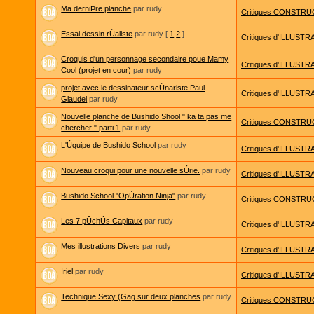
Ma derniÞre planche
par rudy
Critiques CONSTRUC
Essai dessin rÚaliste
par rudy
[
1
2
]
Critiques d'ILLUSTRA
Croquis d'un personnage secondaire poue Mamy
Critiques d'ILLUSTRA
Cool (projet en cour)
par rudy
projet avec le dessinateur scÚnariste Paul
Critiques d'ILLUSTRA
Glaudel
par rudy
Nouvelle planche de Bushido Shool " ka ta pas me
Critiques CONSTRUC
chercher " parti 1
par rudy
L'Úquipe de Bushido School
par rudy
Critiques d'ILLUSTRA
Nouveau croqui pour une nouvelle sÚrie.
par rudy
Critiques d'ILLUSTRA
Bushido School "OpÚration Ninja"
par rudy
Critiques CONSTRUC
Les 7 pÛchÚs Capitaux
par rudy
Critiques d'ILLUSTRA
Mes illustrations Divers
par rudy
Critiques d'ILLUSTRA
Iriel
par rudy
Critiques d'ILLUSTRA
Technique Sexy (Gag sur deux planches
par rudy
Critiques CONSTRUC