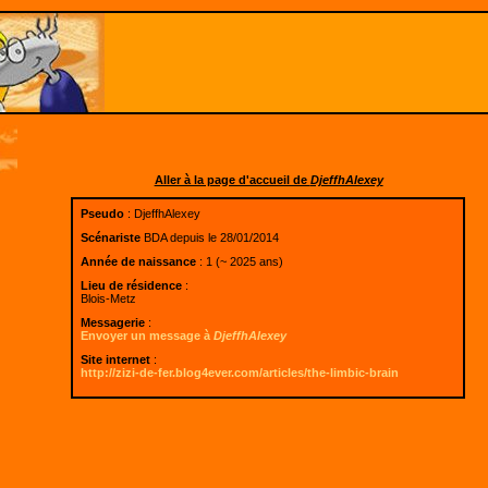
Aller à la page d'accueil de
DjeffhAlexey
Pseudo
: DjeffhAlexey
Scénariste
BDA depuis le 28/01/2014
Année de naissance
: 1 (~ 2025 ans)
Lieu de résidence
:
Blois-Metz
Messagerie
:
Envoyer un message à
DjeffhAlexey
Site internet
:
http://zizi-de-fer.blog4ever.com/articles/the-limbic-brain