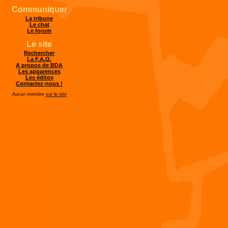
Communiquer
La tribune
Le chat
Le forum
Le site
Rechercher
La F.A.Q.
A propos de BDA
Les apparences
Les éditos
Contactez-nous !
Aucun membre
sur le site