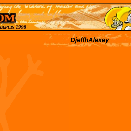
DjeffhAlexey