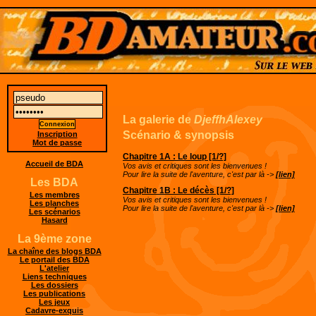
La galerie de
DjeffhAlexey
Scénario & synopsis
Inscription
Mot de passe
Chapitre 1A : Le loup [1/?]
Accueil de BDA
Vos avis et critiques sont les bienvenues !
Pour lire la suite de l'aventure, c'est par là ->
[lien]
Les BDA
Chapitre 1B : Le décès [1/?]
Les membres
Vos avis et critiques sont les bienvenues !
Les planches
Pour lire la suite de l'aventure, c'est par là ->
[lien]
Les scénarios
Hasard
La 9ème zone
La chaîne des blogs BDA
Le portail des BDA
L'atelier
Liens techniques
Les dossiers
Les publications
Les jeux
Cadavre-exquis