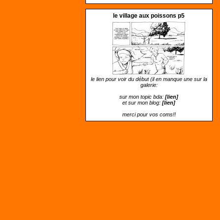
le village aux poissons p5
le lien pour voir du début (il en manque une sur la
galerie:
sur mon topic bda:
[lien]
et sur mon blog:
[lien]
merci pour vos coms!!