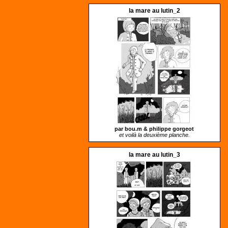
la mare au lutin_2
par bou.m &
philippe gorgeot
et voilà la deuxième planche.
la mare au lutin_3