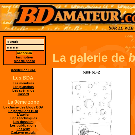
La galerie de
Inscription
Mot de passe
Accueil de BDA
bulle p1+2
Les BDA
Les membres
Les planches
Les scénarios
Hasard
La 9ème zone
La chaîne des blogs BDA
Le portail des BDA
L'atelier
Liens techniques
Les dossiers
Les publications
Les jeux
Cadavre-exquis