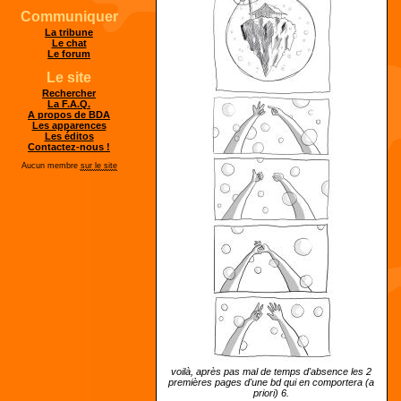
Communiquer
La tribune
Le chat
Le forum
Le site
Rechercher
La F.A.Q.
A propos de BDA
Les apparences
Les éditos
Contactez-nous !
Aucun membre
sur le site
voilà, après pas mal de temps d'absence les 2
premières pages d'une bd qui en comportera (a
priori) 6.