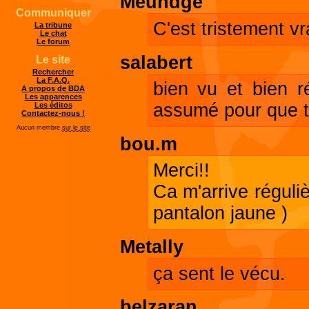
Meuhdge
Communiquer
C'est tristement v
La tribune
Le chat
Le forum
salabert
Le site
Rechercher
La F.A.Q.
bien vu et bien ré
A propos de BDA
Les apparences
assumé pour que to
Les éditos
Contactez-nous !
Aucun membre
sur le site
bou.m
Merci!!
Ca m'arrive réguliè
pantalon jaune )
Metally
ça sent le vécu.
belzaran