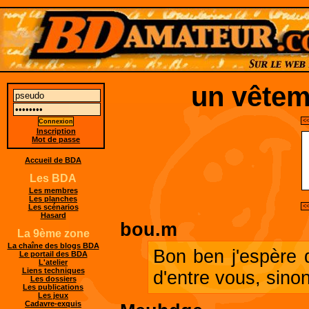
un vêtem
<<
Inscription
Mot de passe
Accueil de BDA
Les BDA
Les membres
Les planches
Les scénarios
<<
Hasard
bou.m
La 9ème zone
La chaîne des blogs BDA
Bon ben j'espère q
Le portail des BDA
L'atelier
Liens techniques
d'entre vous, sinon
Les dossiers
Les publications
Les jeux
Cadavre-exquis