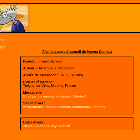
Aller à la page d'accueil de
Imanol Dameck
Pseudo
: Imanol Dameck
Auteur
BDA depuis le 15/12/2005
Année de naissance
: 1979 (~ 47 ans)
Lieu de résidence
:
Torigny-les-Villes, Manche, France
Messagerie
:
Envoyer un message à
Imanol Dameck
Site internet
:
http://imanol-dameck.wixsite.com/imanol-dameck
Liens divers
:
24 Hour Comics Day Saint-lô