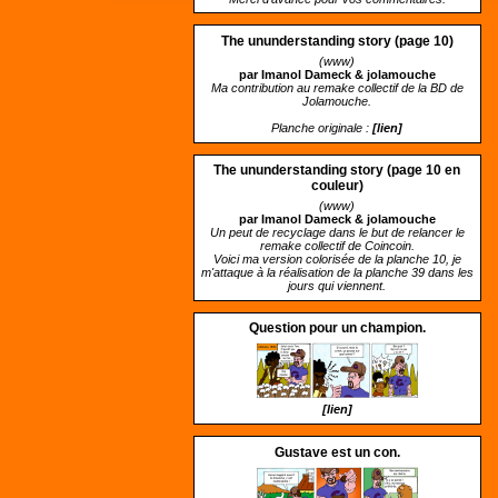
The ununderstanding story (page 10)
(www)
par Imanol Dameck &
jolamouche
Ma contribution au remake collectif de la BD de
Jolamouche.
Planche originale :
[lien]
The ununderstanding story (page 10 en
couleur)
(www)
par Imanol Dameck &
jolamouche
Un peut de recyclage dans le but de relancer le
remake collectif de Coincoin.
Voici ma version colorisée de la planche 10, je
m'attaque à la réalisation de la planche 39 dans les
jours qui viennent.
Question pour un champion.
[lien]
Gustave est un con.