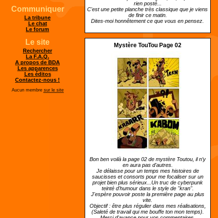
rien posté...
Communiquer
C'est une petite planche très classique que je viens
de finir ce matin.
La tribune
Dites-moi honnêtement ce que vous en pensez.
Le chat
Le forum
Le site
Mystère TouTou Page 02
Rechercher
La F.A.Q.
A propos de BDA
Les apparences
Les éditos
Contactez-nous !
Aucun membre
sur le site
Bon ben voilà la page 02 de mystère Toutou, il n’y
en aura pas d'autres.
Je délaisse pour un temps mes histoires de
saucisses et consorts pour me focaliser sur un
projet bien plus sérieux...Un truc de cyberpunk
teinté d'humour dans le style de "kran".
J'espère pouvoir poste la première page au plus
vite.
Objectif : être plus régulier dans mes réalisations,
(Saleté de travail qui me bouffe ton mon temps).
Merci d'avance pour vos commentaires.