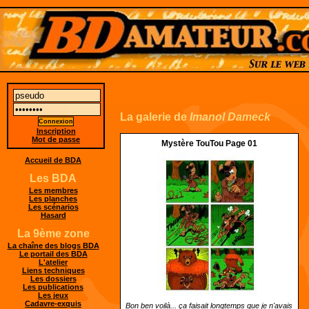
La galerie de
Imanol Dameck
Inscription
Mot de passe
Mystère TouTou Page 01
Accueil de BDA
Les BDA
Les membres
Les planches
Les scénarios
Hasard
La 9ème zone
La chaîne des blogs BDA
Le portail des BDA
L'atelier
Liens techniques
Les dossiers
Les publications
Les jeux
Cadavre-exquis
Bon ben voilà... ça faisait longtemps que je n'avais