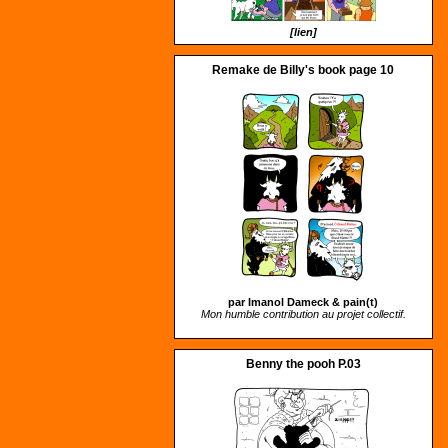
[lien]
Remake de Billy's book page 10
par Imanol Dameck &
pain(t)
Mon humble contribution au projet collectif.
Benny the pooh P.03