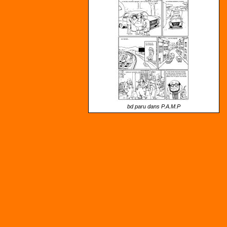
bd paru dans P.A.M.P