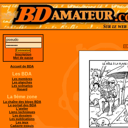
<< 
Inscription
Mot de passe
Accueil de BDA
Les BDA
Les membres
Les planches
Les scénarios
Hasard
La 9ème zone
La chaîne des blogs BDA
Le portail des BDA
L'atelier
Liens techniques
Les dossiers
Les publications
Les jeux
Cadavre-exquis