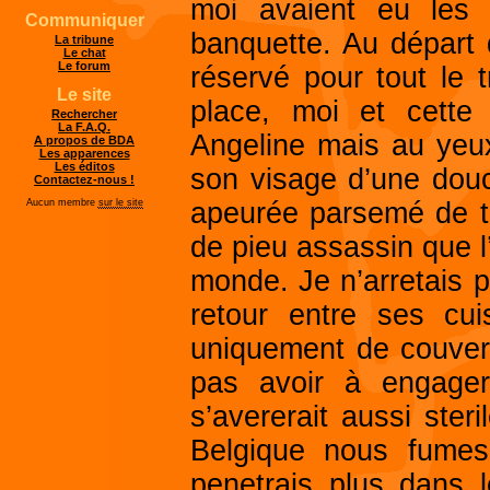
moi avaient eu les
Communiquer
banquette. Au départ 
La tribune
Le chat
Le forum
réservé pour tout le
Le site
place, moi et cette
Rechercher
La F.A.Q.
Angeline mais au yeux
A propos de BDA
Les apparences
Les éditos
son visage d’une douce
Contactez-nous !
apeurée parsemé de 
Aucun membre
sur le site
de pieu assassin que l
monde. Je n’arretais p
retour entre ses cui
uniquement de couver
pas avoir à engager
s’avererait aussi steri
Belgique nous fumes 
penetrais plus dans 