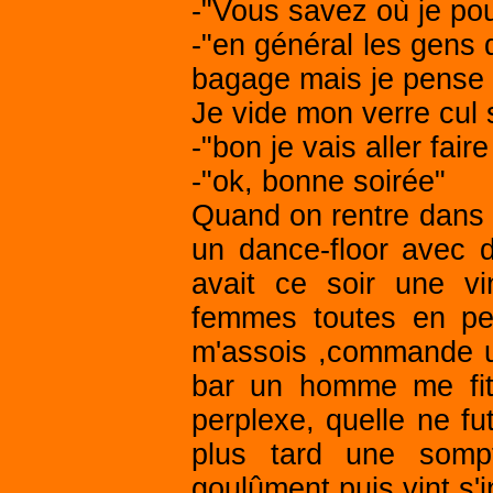
-"Vous savez où je pou
-"en général les gens q
bagage mais je pense q
Je vide mon verre cul 
-"bon je vais aller fair
-"ok, bonne soirée"
Quand on rentre dans l
un dance-floor avec d
avait ce soir une v
femmes toutes en pet
m'assois ,commande u
bar un homme me fit
perplexe, quelle ne f
plus tard une sompt
goulûment puis vint s'i