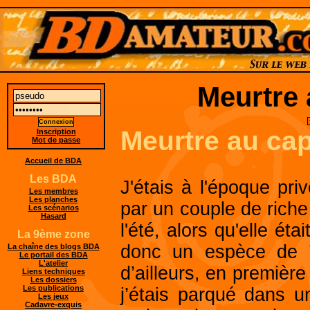
Meurtre 
Meurtre au ca
Inscription
Mot de passe
Accueil de BDA
Les BDA
J'étais à l'époque priv
Les membres
Les planches
par un couple de riche 
Les scénarios
Hasard
l'été, alors qu'elle ét
La 9ème zone
donc un espèce de T
La chaîne des blogs BDA
Le portail des BDA
L'atelier
d’ailleurs, en première
Liens techniques
Les dossiers
Les publications
j’étais parqué dans 
Les jeux
Cadavre-exquis