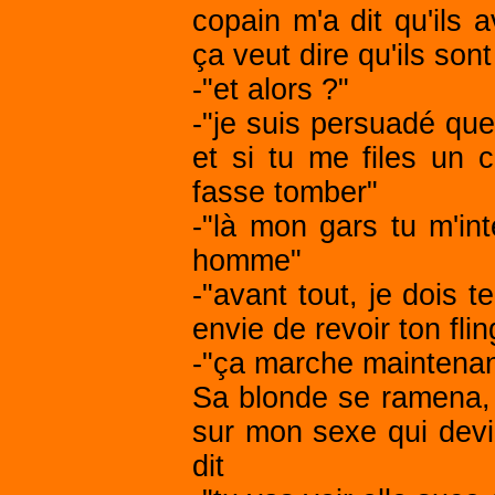
copain m'a dit qu'ils 
ça veut dire qu'ils son
-"et alors ?"
-"je suis persuadé que
et si tu me files un 
fasse tomber"
-"là mon gars tu m'int
homme"
-"avant tout, je dois t
envie de revoir ton fli
-"ça marche maintenant
Sa blonde se ramena, e
sur mon sexe qui devin
dit