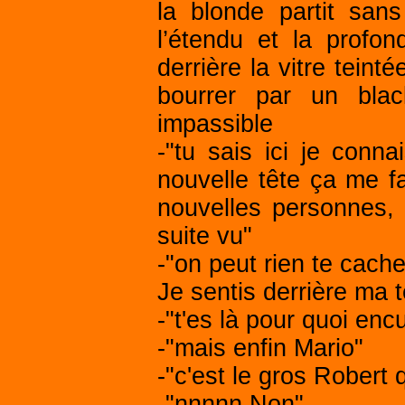
la blonde partit sa
l’étendu et la profon
derrière la vitre tein
bourrer par un bla
impassible
-"tu sais ici je conn
nouvelle tête ça me fa
nouvelles personnes, 
suite vu"
-"on peut rien te cache
Je sentis derrière ma t
-"t'es là pour quoi enc
-"mais enfin Mario"
-"c'est le gros Robert 
-"nnnnn.Non"