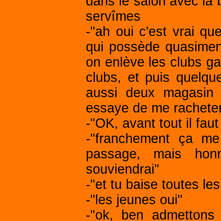
dans le salon avec la 
servîmes
-"ah oui c'est vrai qu
qui possède quasiment
on enlève les clubs ga
clubs, et puis quelqu
aussi deux magasin 
essaye de me racheter 
-"OK, avant tout il faut
-"franchement ça me 
passage, mais honn
souviendrai"
-"et tu baise toutes l
-"les jeunes oui"
-"ok, ben admettons