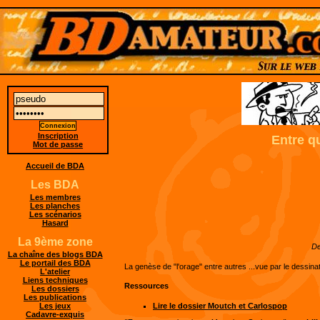
Inscription
Entre q
Mot de passe
Accueil de BDA
Les BDA
Les membres
Les planches
Les scénarios
Hasard
La 9ème zone
De
La chaîne des blogs BDA
Le portail des BDA
La genèse de "l'orage" entre autres ...vue par le dessinat
L'atelier
Liens techniques
Ressources
Les dossiers
Les publications
Lire le dossier Moutch et Carlospop
Les jeux
Cadavre-exquis