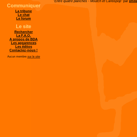
"Entre quatre planches - Moutch et Carlospop"
par
phil
Communiquer
La tribune
Le chat
Le forum
Le site
Rechercher
La F.A.Q.
A propos de BDA
Les apparences
Les éditos
Contactez-nous !
Aucun membre
sur le site