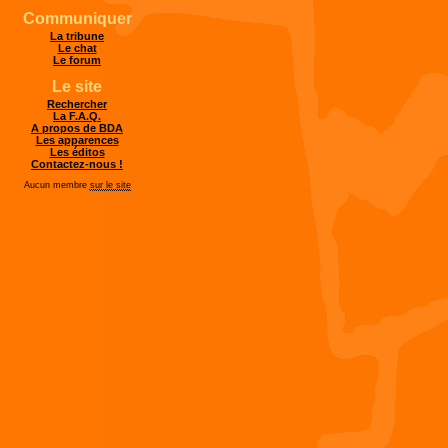
Communiquer
La tribune
Le chat
Le forum
Le site
Rechercher
La F.A.Q.
A propos de BDA
Les apparences
Les éditos
Contactez-nous !
Aucun membre
sur le site