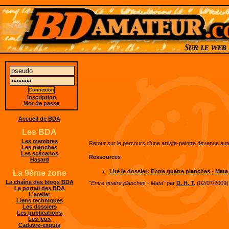
Inscription
Mot de passe
Accueil de BDA
Les BDA
Les membres
Retour sur le parcours d'une artiste-peintre devenue au
Les planches
Les scénarios
Ressources
Hasard
Lire le dossier: Entre quatre planches - Mata
La 9ème zone
La chaîne des blogs BDA
"Entre quatre planches - Mata"
par
D. H. T.
(02/07/2009)
Le portail des BDA
L'atelier
Liens techniques
Les dossiers
Les publications
Les jeux
Cadavre-exquis