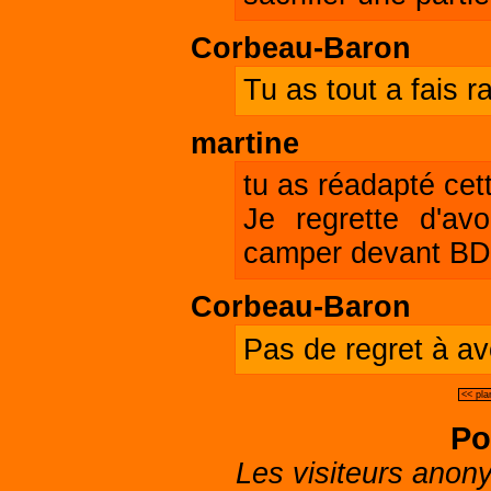
Corbeau-Baron
Tu as tout a fais r
martine
tu as réadapté cett
Je regrette d'avo
camper devant BDA
Corbeau-Baron
Pas de regret à avoi
<< pla
Po
Les visiteurs anon