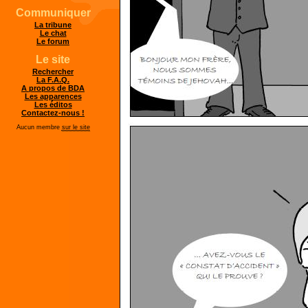
Communiquer
La tribune
Le chat
Le forum
Le site
Rechercher
La F.A.Q.
A propos de BDA
Les apparences
Les éditos
Contactez-nous !
Aucun membre
sur le site