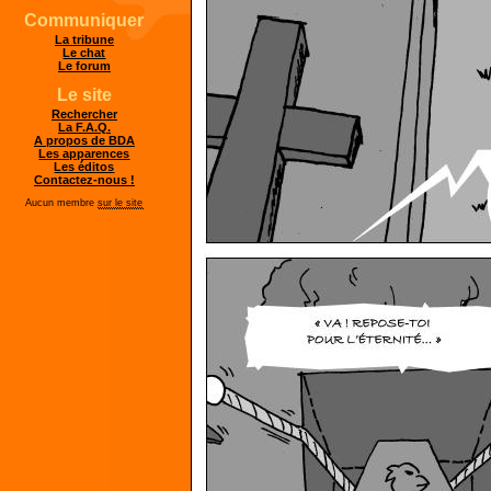
Communiquer
La tribune
Le chat
Le forum
Le site
Rechercher
La F.A.Q.
A propos de BDA
Les apparences
Les éditos
Contactez-nous !
Aucun membre
sur le site