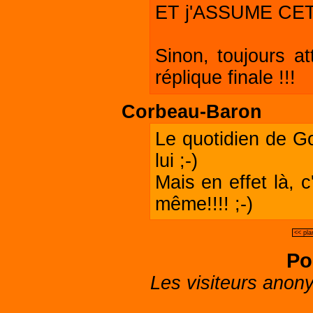
ET j'ASSUME CETT
Sinon, toujours a
réplique finale !!!
Corbeau-Baron
Le quotidien de Go
lui ;-)
Mais en effet là, 
même!!!! ;-)
<< pla
Po
Les visiteurs anon