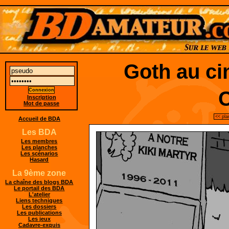
Goth au ci
Inscription
Mot de passe
<< pla
Accueil de BDA
Les BDA
Les membres
Les planches
Les scénarios
Hasard
La 9ème zone
La chaîne des blogs BDA
Le portail des BDA
L'atelier
Liens techniques
Les dossiers
Les publications
Les jeux
Cadavre-exquis