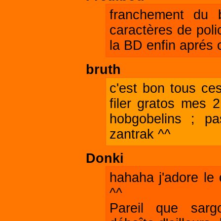
franchement du b
caractères de poli
la BD enfin aprés c
bruth
c'est bon tous ce
filer gratos mes 
hobgobelins ; p
zantrak ^^
Donki
hahaha j'adore le
^^
Pareil que sar