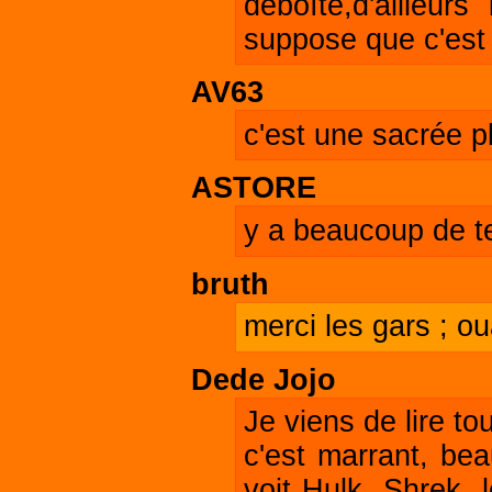
déboîte,d'ailleur
suppose que c'est 
AV63
c'est une sacrée pla
ASTORE
y a beaucoup de te
bruth
merci les gars ; oua
Dede Jojo
Je viens de lire to
c'est marrant, bea
voit Hulk, Shrek, 