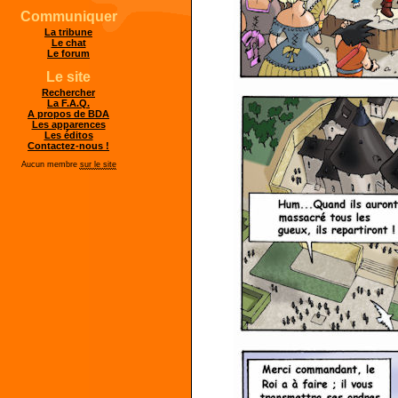
Communiquer
La tribune
Le chat
Le forum
Le site
Rechercher
La F.A.Q.
A propos de BDA
Les apparences
Les éditos
Contactez-nous !
Aucun membre
sur le site