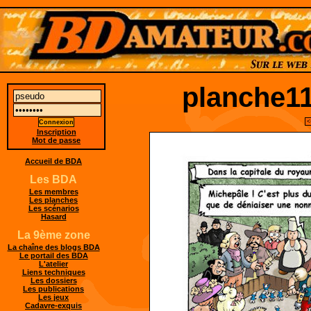
planche11
<
Inscription
Mot de passe
Accueil de BDA
Les BDA
Les membres
Les planches
Les scénarios
Hasard
La 9ème zone
La chaîne des blogs BDA
Le portail des BDA
L'atelier
Liens techniques
Les dossiers
Les publications
Les jeux
Cadavre-exquis