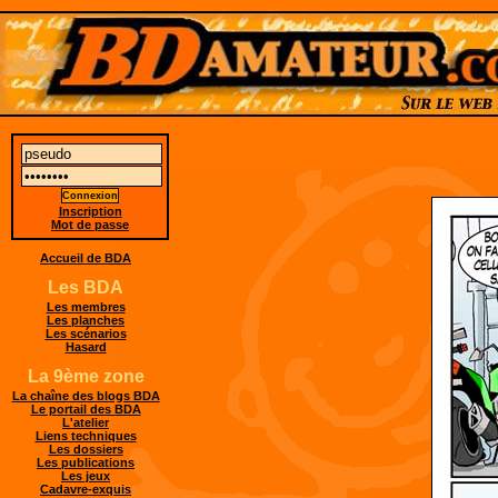
Inscription
Mot de passe
Accueil de BDA
Les BDA
Les membres
Les planches
Les scénarios
Hasard
La 9ème zone
La chaîne des blogs BDA
Le portail des BDA
L'atelier
Liens techniques
Les dossiers
Les publications
Les jeux
Cadavre-exquis