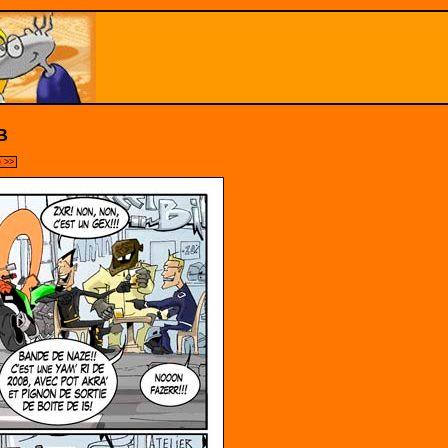
B
e >>