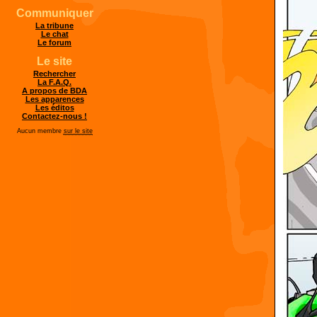
Communiquer
La tribune
Le chat
Le forum
Le site
Rechercher
La F.A.Q.
A propos de BDA
Les apparences
Les éditos
Contactez-nous !
Aucun membre
sur le site