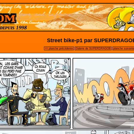
Street bike-p1 par SUPERDRAGO
<< planche précédente
Galerie de SUPERDRAGOB
planche suivant