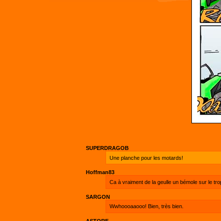
SUPERDRAGOB
Une planche pour les motards!
Hoffman83
Ca à vraiment de la geulle un bémole sur le tro
SARGON
Wwhoooaaooo! Bien, très bien.
ASTORE