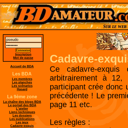
Inscription
Cadavre-exqui
Mot de passe
Accueil de BDA
Ce cadavre-exquis
Les BDA
arbitrairement à 12, 
Les membres
Les planches
participant crée donc u
Les scénarios
Hasard
précédente ! Le premie
La 9ème zone
La chaîne des blogs BDA
page 11 etc.
Le portail des BDA
L'atelier
Liens techniques
Les dossiers
Les publications
Les règles :
Les jeux
Cadavre-exquis