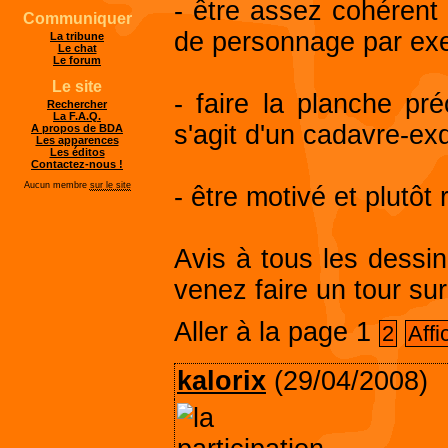
- être assez cohérent 
Communiquer
de personnage par ex
La tribune
Le chat
Le forum
Le site
- faire la planche pré
Rechercher
La F.A.Q.
s'agit d'un cadavre-e
A propos de BDA
Les apparences
Les éditos
Contactez-nous !
Aucun membre
sur le site
- être motivé et plutôt 
Avis à tous les dessin
venez faire un tour su
Aller à la page
1
2
Affi
kalorix
(29/04/2008)