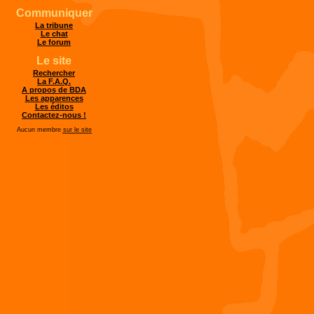
Communiquer
La tribune
Le chat
Le forum
Le site
Rechercher
La F.A.Q.
A propos de BDA
Les apparences
Les éditos
Contactez-nous !
Aucun membre
sur le site