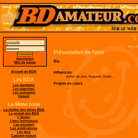
Présentation de
Twan
Inscription
Bio
Mot de passe
...
Accueil de BDA
Influences
Arthur de pins, Augustin, Dutto...
Les BDA
Projets en cours
Les membres
...
Les planches
Les scénarios
Hasard
La 9ème zone
La chaîne des blogs BDA
Le portail des BDA
L'atelier
Liens techniques
Les dossiers
Les publications
Les jeux
Cadavre-exquis