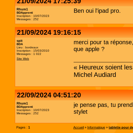
21/09/2024 17:25:39
Rhum1
Ben oui l'ipad pro.
BDApprenti
Inscription : 10/07/2023
Messages : 252
21/09/2024 19:16:15
spit
merci pour ta réponse,
BDA
Lieu : bordeaux
que apple ?
Inscription : 15/03/2010
Messages : 1 022
Site Web
« Heureux soient les 
Michel Audiard
22/09/2024 04:51:20
Rhum1
je pense pas, tu pren
BDApprenti
Inscription : 10/07/2023
stylet
Messages : 252
Pages :
1
Accueil
»
Informatique
»
tablette pour d