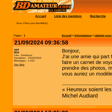
Accueil
Liste des membres
Recherche
Vous n'êtes pas identifié(e).
Pages :
1
Accueil
»
Informatique
»
tablette pou
21/09/2024 09:36:58
spit
Bonjour,
BDA
Lieu : bordeaux
J'ai une amie qui part
Inscription : 15/03/2010
Messages : 1 022
faire un carnet de voya
Site Web
prendre des photos, m
vous auriez un modèle 
« Heureux soient les 
Michel Audiard