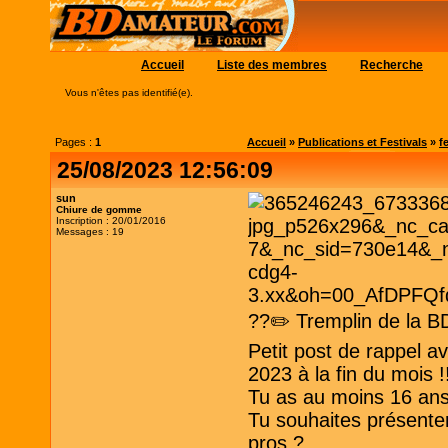
Accueil
Liste des membres
Recherche
Vous n'êtes pas identifié(e).
Pages :
1
Accueil
»
Publications et Festivals
»
f
25/08/2023 12:56:09
sun
Chiure de gomme
Inscription : 20/01/2016
Messages : 19
??✏️ Tremplin de la B
Petit post de rappel ava
2023 à la fin du mois !
Tu as au moins 16 ans 
Tu souhaites présente
pros ?