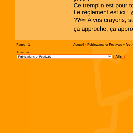
Ce tremplin est pour to
Le règlement est ici :
??✏️ A vos crayons, sty
ça approche, ça approc
Pages :
1
Accueil
»
Publications et Festivals
»
festi
Atteindre