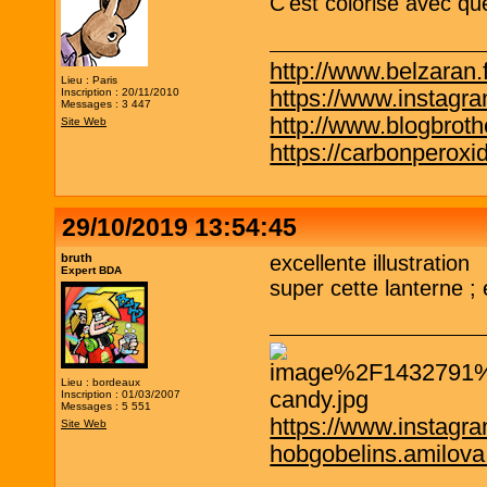
C'est colorisé avec qu
http://www.belzaran.f
Lieu : Paris
https://www.instagr
Inscription : 20/11/2010
Messages : 3 447
http://www.blogbrothe
Site Web
https://carbonperox
29/10/2019 13:54:45
bruth
excellente illustration
Expert BDA
super cette lanterne ; 
Lieu : bordeaux
Inscription : 01/03/2007
Messages : 5 551
https://www.instagr
Site Web
hobgobelins.amilov