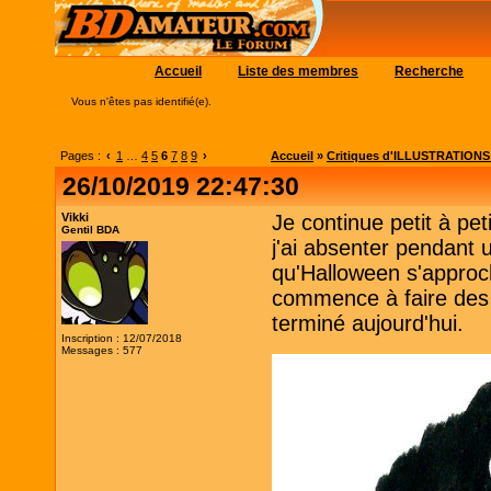
Accueil
Liste des membres
Recherche
Vous n'êtes pas identifié(e).
Pages :
‹
1
…
4
5
6
7
8
9
›
Accueil
»
Critiques d'ILLUSTRATIONS (c
26/10/2019 22:47:30
Vikki
Je continue petit à pe
Gentil BDA
j'ai absenter pendant
qu'Halloween s'approc
commence à faire des 
terminé aujourd'hui.
Inscription : 12/07/2018
Messages : 577