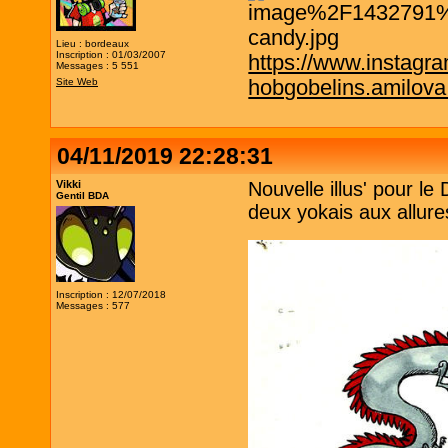
Lieu : bordeaux
Inscription : 01/03/2007
https://www.instagr
Messages : 5 551
hobgobelins.amilov
Site Web
04/11/2019 22:28:31
Vikki
Nouvelle illus' pour l
Gentil BDA
deux yokais aux allur
Inscription : 12/07/2018
Messages : 577