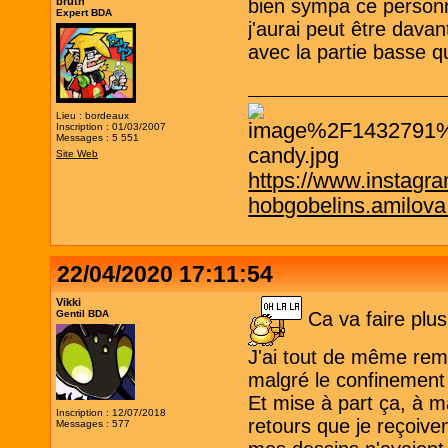
bruth
bien sympa ce person
Expert BDA
j'aurai peut être dava
avec la partie basse q
Lieu : bordeaux
Inscription : 01/03/2007
Messages : 5 551
Site Web
https://www.instagr
hobgobelins.amilov
22/04/2020 17:11:54
Vikki
Gentil BDA
Ca va faire plus
J'ai tout de même rem
malgré le confinement 
Et mise à part ça, à m
Inscription : 12/07/2018
retours que je reçoive
Messages : 577