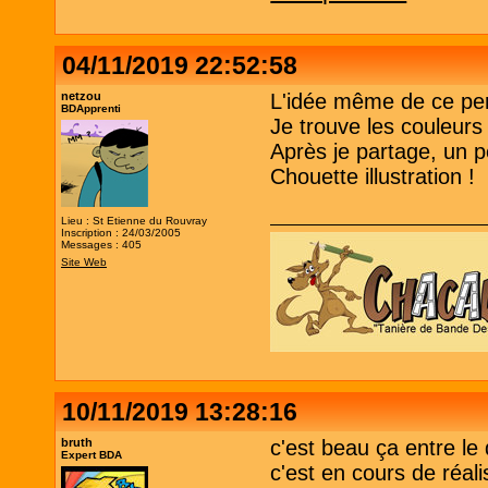
04/11/2019 22:52:58
netzou
L'idée même de ce per
BDApprenti
Je trouve les couleurs
Après je partage, un 
Chouette illustration !
Lieu : St Etienne du Rouvray
Inscription : 24/03/2005
Messages : 405
Site Web
10/11/2019 13:28:16
bruth
c'est beau ça entre le
Expert BDA
c'est en cours de réal