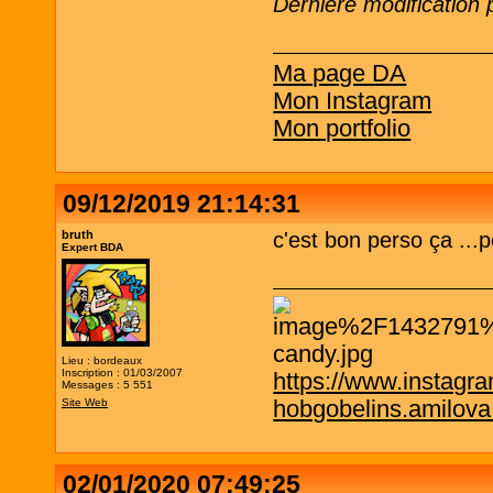
Dernière modification 
Ma page DA
Mon Instagram
Mon portfolio
09/12/2019 21:14:31
bruth
c'est bon perso ça ...
Expert BDA
Lieu : bordeaux
Inscription : 01/03/2007
https://www.instagr
Messages : 5 551
hobgobelins.amilov
Site Web
02/01/2020 07:49:25