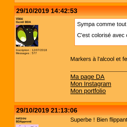
29/10/2019 14:42:53
Vikki
Gentil BDA
Sympa comme tout !
C'est colorisé avec
Inscription : 12/07/2018
Messages : 577
Markers à l'alcool et f
Ma page DA
Mon Instagram
Mon portfolio
29/10/2019 21:13:06
netzou
Superbe ! Bien flippan
BDApprenti