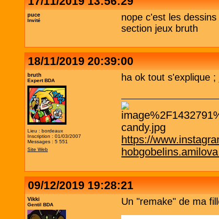
17/11/2019 13:56:29
puce
nope c'est les dessins 
Invité
section jeux bruth
18/11/2019 20:39:00
bruth
ha ok tout s'explique ; 
Expert BDA
Lieu : bordeaux
Inscription : 01/03/2007
https://www.instagr
Messages : 5 551
hobgobelins.amilov
Site Web
09/12/2019 19:28:21
Vikki
Un "remake" de ma fill
Gentil BDA