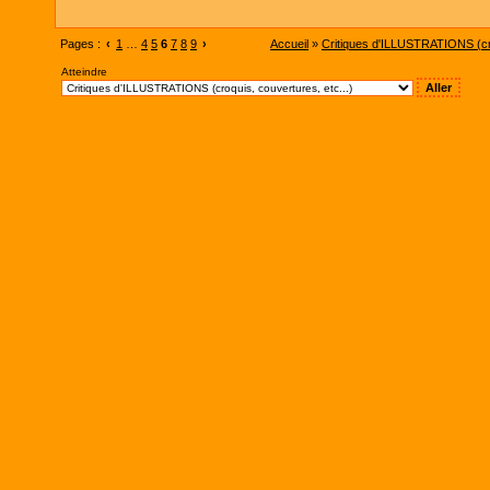
Pages :
‹
1
…
4
5
6
7
8
9
›
Accueil
»
Critiques d'ILLUSTRATIONS (cro
Atteindre