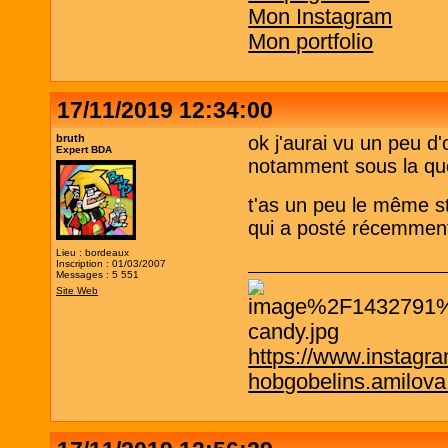
Mon Instagram
Mon portfolio
17/11/2019 12:34:00
bruth
ok j'aurai vu un peu d'
Expert BDA
notamment sous la qu
t'as un peu le même s
qui a posté récemmen
Lieu : bordeaux
Inscription : 01/03/2007
Messages : 5 551
Site Web
https://www.instagr
hobgobelins.amilov