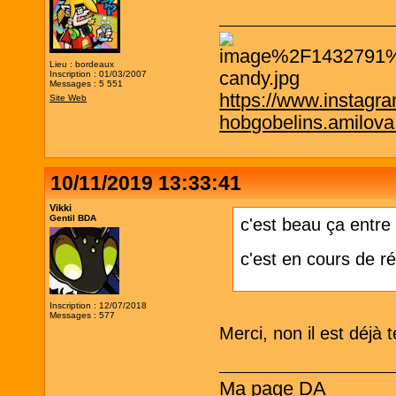
Lieu : bordeaux
Inscription : 01/03/2007
Messages : 5 551
https://www.instagr
Site Web
hobgobelins.amilov
10/11/2019 13:33:41
Vikki
Gentil BDA
c'est beau ça entre
c'est en cours de ré
Inscription : 12/07/2018
Messages : 577
Merci, non il est déjà
Ma page DA