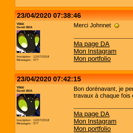
23/04/2020 07:38:46
Vikki
Merci Johnnet
Gentil BDA
Ma page DA
Mon Instagram
Inscription : 12/07/2018
Mon portfolio
Messages : 577
23/04/2020 07:42:15
Vikki
Bon dorénavant, je pe
Gentil BDA
travaux à chaque fois
Ma page DA
Mon Instagram
Inscription : 12/07/2018
Messages : 577
Mon portfolio