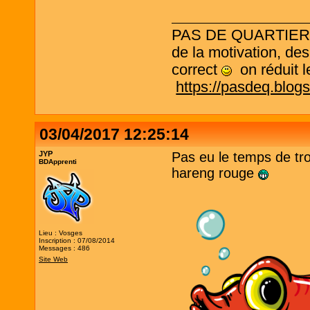
PAS DE QUARTIER ! L
de la motivation, des
correct
on réduit le
https://pasdeq.blog
03/04/2017 12:25:14
JYP
Pas eu le temps de trou
BDApprenti
hareng rouge
Lieu : Vosges
Inscription : 07/08/2014
Messages : 486
Site Web