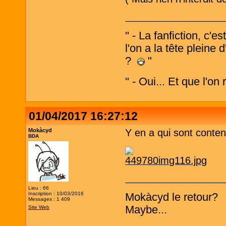
" - La fanfiction, c'e
l'on a la tête pleine
?
"
" - Oui... Et que l'on
01/04/2017 16:27:12
Mokàcyd
Y en a qui sont conte
BDA
Lieu : 66
Inscription : 10/03/2016
Mokàcyd le retour?
Messages : 1 409
Maybe...
Site Web