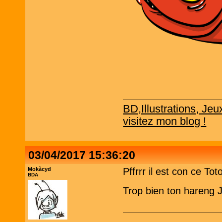
BD,Illustrations, Jeu
visitez mon blog !
03/04/2017 15:36:20
Mokàcyd
Pffrrr il est con ce Tot
BDA
Trop bien ton hareng JY