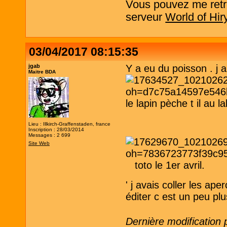
Vous pouvez me retro
serveur
World of Hir
03/04/2017 08:15:35
jgab
Y a eu du poisson . j a
Maitre BDA
le lapin pèche t il au l
Lieu : Illkirch-Graffenstaden, france
Inscription : 28/03/2014
Messages : 2 699
Site Web
toto le 1er avril.
' j avais coller les ap
éditer c est un peu pl
Dernière modification 