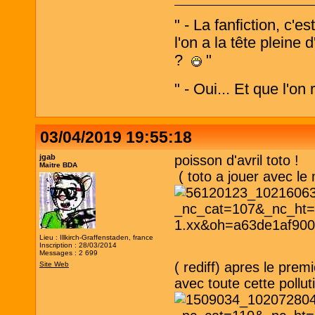
" - La fanfiction, c'e
l'on a la tête pleine
?
"
" - Oui... Et que l'on
03/04/2019 19:55:18
jgab
poisson d'avril toto !
Maitre BDA
( toto a jouer avec le
Lieu : Illkirch-Graffenstaden, france
Inscription : 28/03/2014
Messages : 2 699
( rediff) apres le prem
Site Web
avec toute cette pollu