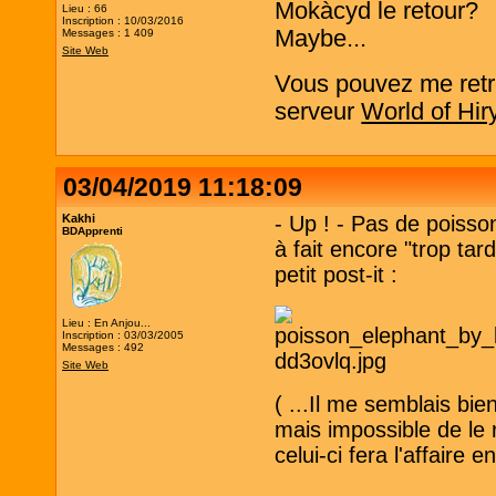
Mokàcyd le retour?
Lieu : 66
Inscription : 10/03/2016
Maybe...
Messages : 1 409
Site Web
Vous pouvez me retro
serveur
World of Hir
03/04/2019 11:18:09
Kakhi
- Up ! - Pas de poiss
BDApprenti
à fait encore "trop tar
petit post-it :
Lieu : En Anjou...
Inscription : 03/03/2005
Messages : 492
Site Web
( ...Il me semblais bien
mais impossible de le 
celui-ci fera l'affaire e